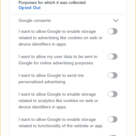
Purposes for which it was collected.
Opted Out
27/01/2017
Α1 ΓΥΝΑΙΚΩΝ
Google consents
Το ντέρμπι της…Κάταλιν Κις!
I want to allow Google to enable storage
Με αμείωτο ρυθμό συνεχίζεται το Σάββατο (28/1) το πιο
related to advertising like cookies on web or
όμορφο πρωτάθλημα της Α1 γυναικών, με πέντε
device identifiers in apps.
αναμετρήσεις για τη 15η αγωνιστική. Από το κυρίως πιάτο
του Σαββάτου απουσιάζει το μεγάλο ντέρμπι.
I want to allow my user data to be sent to
Google for online advertising purposes.
I want to allow Google to send me
personalized advertising.
I want to allow Google to enable storage
related to analytics like cookies on web or
device identifiers in apps.
I want to allow Google to enable storage
related to functionality of the website or app.