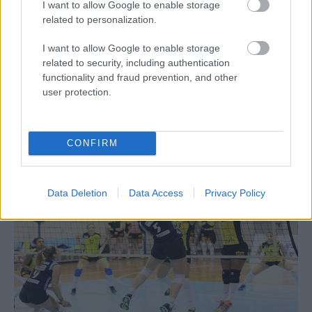
I want to allow Google to enable storage
related to personalization.
I want to allow Google to enable storage
22/01/2017
Α1 ΓΥΝΑΙΚΩΝ
related to security, including authentication
Νίκη «οξυγόνο» για την Ελπίδα
functionality and fraud prevention, and other
user protection.
Νίκη που την κρατάει «ζωντανή» στην υπόθεση παραμονή
πέτυχε η Ελπίδα Αμπελοκήπων με 3-2 κόντρα στον ΑΟ
η
Θήρας για την 14
αγωνιστική της Α1.
CONFIRM
Data Deletion
Data Access
Privacy Policy