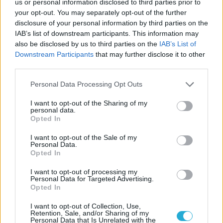
us or personal information disclosed to third parties prior to
your opt-out. You may separately opt-out of the further
28/01/2017
Α1 ΓΥΝΑΙΚΩΝ
disclosure of your personal information by third parties on the
IAB’s list of downstream participants. This information may
Επιστροφή στις νίκες για τον ΑΟ Θήρας
also be disclosed by us to third parties on the
IAB’s List of
Επιστροφή στις νίκες για τον ΑΟ Θήρας ο οποίος στο
Downstream Participants
that may further disclose it to other
ης
πλαίσιο της 15
αγωνιστικής λύγισε με 3-0 τους
third parties.
νεοφώτιστους Μακεδόνες Αξιού που προέρχονταν από
Please note that this website/app uses one or more Google
τέσσερις σερί νίκες.
Personal Data Processing Opt Outs
services and may gather and store information including but
not limited to your visit or usage behaviour. You may click to
I want to opt-out of the Sharing of my
personal data.
grant or deny consent to Google and its third-party tags to
Opted In
use your data for below specified purposes in below Google
consent section.
I want to opt-out of the Sale of my
Personal Data.
Opted In
I want to opt-out of processing my
Personal Data for Targeted Advertising.
Opted In
I want to opt-out of Collection, Use,
Retention, Sale, and/or Sharing of my
Personal Data that Is Unrelated with the