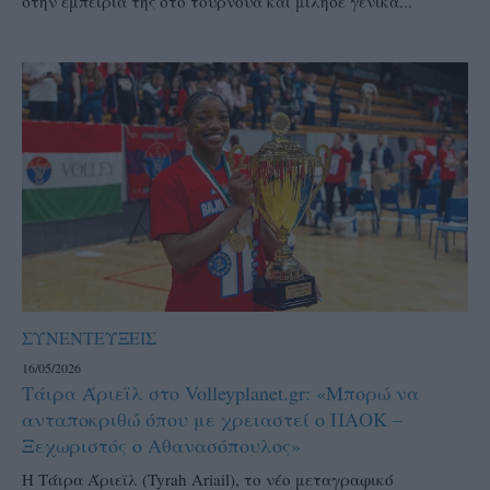
στην εμπειρία της στο τουρνουά και μίλησε γενικά...
ΣΥΝΕΝΤΕΥΞΕΙΣ
16/05/2026
Τάιρα Άριεϊλ στο Volleyplanet.gr: «Μπορώ να
ανταποκριθώ όπου με χρειαστεί ο ΠΑΟΚ –
Ξεχωριστός ο Αθανασόπουλος»
Η Τάιρα Άριεϊλ (Tyrah Ariail), το νέο μεταγραφικό