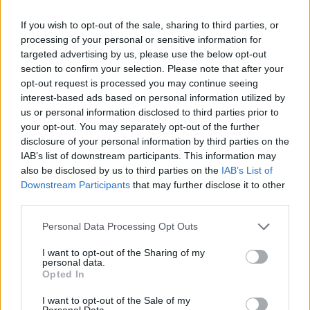
ταιριάζουν. Χρωστάω ένα μεγάλο ευχαριστώ στους
συμπαίκτες μου, Στίγκα, Μίλη, Χατζηπαραδείσης,
If you wish to opt-out of the sale, sharing to third parties, or
processing of your personal or sensitive information for
Τοζίδη, Μπαμπαλιούτα, Πιπέργια Μαυροβουνιώτη και
targeted advertising by us, please use the below opt-out
Γιάννης Κυριακίδης. Χωρίς αυτούς δεν θα ήμουν σε θέση
section to confirm your selection. Please note that after your
να αντέξω για τόσο διάστημα» υποστήριξε ο Ντόχερτι, ο
opt-out request is processed you may continue seeing
οποίος εντυπωσιάστηκε από το βαθμό φιλοξενίας των
interest-based ads based on personal information utilized by
us or personal information disclosed to third parties prior to
Ελλήνων.
your opt-out. You may separately opt-out of the further
disclosure of your personal information by third parties on the
IAB’s list of downstream participants. This information may
also be disclosed by us to third parties on the
IAB’s List of
Downstream Participants
that may further disclose it to other
Κι όμως… Αισθάνεται κι ενοχές!
third parties.
Please note that this website/app uses one or more Google
Personal Data Processing Opt Outs
«Δεν μπορώ να πω πολλά για τους Έλληνες, να μιλήσω
services and may gather and store information including but
αρκετά για το λαό της σας. Άγνωστοι με τους όποιους
not limited to your visit or usage behaviour. You may click to
I want to opt-out of the Sharing of my
personal data.
grant or deny consent to Google and its third-party tags to
δεν είχα μιλήσει πάνω από μία φορά, ή οι φίλοι φίλων
Opted In
use your data for below specified purposes in below Google
που δεν γνώριζα, προθυμοποιήθηκαν να με βοηθήσουν.
consent section.
I want to opt-out of the Sale of my
Δέχθηκα πολλές προτάσεις για να φάω με τις
Personal Data.