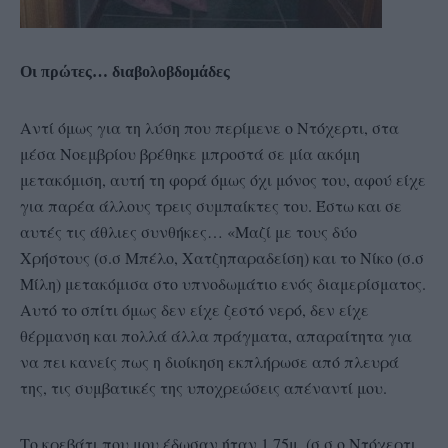
Οι πρώτες… διαβολοβδομάδες
Αντί όμως για τη λύση που περίμενε ο Ντόχερτι, στα
μέσα Νοεμβρίου βρέθηκε μπροστά σε μία ακόμη
μετακόμιση, αυτή τη φορά όμως όχι μόνος του, αφού είχε
για παρέα άλλους τρεις συμπαίκτες του. Έστω και σε
αυτές τις άθλιες συνθήκες… «Μαζί με τους δύο
Χρήστους (σ.σ Μπέλο, Χατζηπαραδείση) και το Νίκο (σ.σ
Μίλη) μετακόμισα στο υπνοδωμάτιο ενός διαμερίσματος.
Αυτό το σπίτι όμως δεν είχε ζεστό νερό, δεν είχε
θέρμανση και πολλά άλλα πράγματα, απαραίτητα για
να πει κανείς πως η διοίκηση εκπλήρωσε από πλευρά
της, τις συμβατικές της υποχρεώσεις απέναντί μου.
Το κρεβάτι που μου έδωσαν ήταν 1,75μ. (σ.σ ο Ντόχερτι