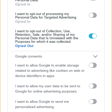
Opted In
οικογένειες ανθρώπων που μόλις γνώριζα η δε με
ξέρανε και καθόλου. Και κάπου εκεί αναρωτήθηκα αν
I want to opt-out of processing my
Personal Data for Targeted Advertising.
είναι πράγματι τόσο μεγαλόψυχοι; Εμείς στη χώρα μου
Opted In
δεν συμπεριφερόμαστε ανάλογα, στην πραγματικότητα,
είμαστε πιο δύσπιστοι με τα άτομα που δεν γνωρίζουμε.
I want to opt-out of Collection, Use,
Retention, Sale, and/or Sharing of my
Έτσι, το να προσφέρουν τόσο απλόχερα τη φιλοξενία
Personal Data that Is Unrelated with the
Purposes for which it was collected.
τους σε μένα, το θεώρησα πραγματικά συγκινητικό εκ
Opted Out
μέρους τους.
Google consents
Για αυτό αισθάνομαι ένοχος που άφησα πίσω τους
I want to allow Google to enable storage
related to advertising like cookies on web or
συμπαίκτες μου σε μια τόσο κρίσιμη στιγμή. Αλλά, όπως
device identifiers in apps.
σας είπα, είχα παρακαλέσει τη διοίκηση του Άρη για να
βρει κάποια λύση αλλά στο τέλος δεν μου άφησαν άλλη
I want to allow my user data to be sent to
επιλογή» έκλεισε τις δηλώσεις του ο Ντόχερτι, που
Google for online advertising purposes.
ελπίζει κάποια στιγμή να πάρει τα χρήματά του.
I want to allow Google to send me
personalized advertising.
TAGS