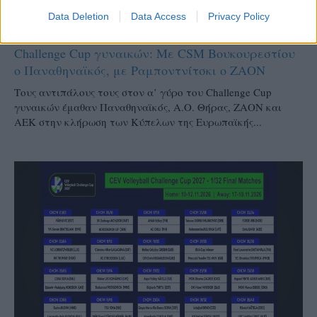
CHALLENGE CUP
Data Deletion
Data Access
Privacy Policy
15/07/2026
Challenge Cup γυναικών: Με CSM Βουκουρεστίου
ο Παναθηναϊκός, με Ραμποντνίτσκι ο ΖΑΟΝ
Τους αντιπάλους τους στον α’ γύρο του Challenge Cup
γυναικών έμαθαν Παναθηναϊκός, Α.Ο. Θήρας, ΖΑΟΝ και
ΑΕΚ στην κλήρωση των Κύπελων της Ευρωπαϊκής...