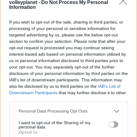
volleyplanet -
Do Not Process My Personal
Information
ΗΛΙΑΣ ΠΑΠΑΪΩΑΝΝΟΥ
08/03/2026
If you wish to opt-out of the sale, sharing to third parties, or
Αναγνώριση και σεβασμός
processing of your personal or sensitive information for
οι σημαντικότερες νίκες του
targeted advertising by us, please use the below opt-out
Α.Ο. Θήρας
section to confirm your selection. Please note that after your
opt-out request is processed you may continue seeing
interest-based ads based on personal information utilized by
us or personal information disclosed to third parties prior to
your opt-out. You may separately opt-out of the further
disclosure of your personal information by third parties on the
IAB’s list of downstream participants. This information may
also be disclosed by us to third parties on the
IAB’s List of
Downstream Participants
that may further disclose it to other
third parties.
Please note that this website/app uses one or more Google
Personal Data Processing Opt Outs
services and may gather and store information including but
not limited to your visit or usage behaviour. You may click to
I want to opt-out of the Sharing of my
personal data.
grant or deny consent to Google and its third-party tags to
Opted In
use your data for below specified purposes in below Google