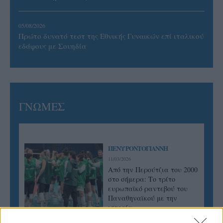
05/08/2026
Πρώτο δυνατό τεστ της Εθνικής Γυναικών επί ιταλικού
εδάφους με Σουηδία
ΓΝΩΜΕΣ
ΠΕΝΥ ΡΟΝΤΟΓΙΑΝΝΗ
11/03/2026
Από την Περούτζια του 2000
στο σήμερα: Tο τρίτο
ευρωπαϊκό ραντεβού του
Παναθηναϊκού με την
ιστορία