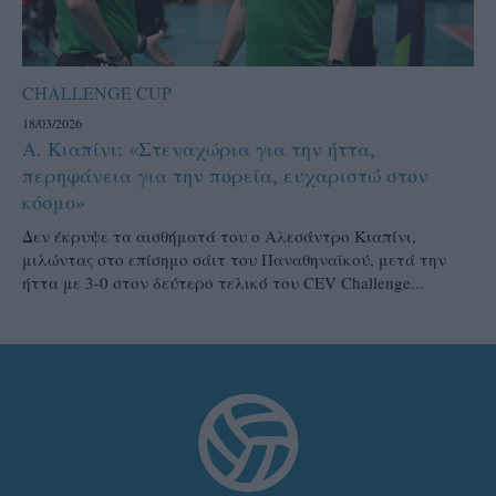
CHALLENGE CUP
18/03/2026
Α. Κιαπίνι: «Στεναχώρια για την ήττα,
περηφάνεια για την πορεία, ευχαριστώ στον
κόσμο»
Δεν έκρυψε τα αισθήματά του ο Αλεσάντρο Κιαπίνι,
μιλώντας στο επίσημο σάιτ του Παναθηναϊκού, μετά την
ήττα με 3-0 στον δεύτερο τελικό του CEV Challenge...