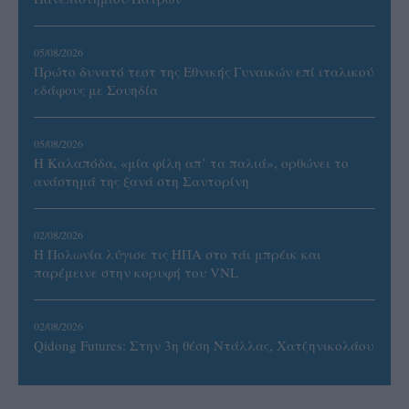
05/08/2026
Πρώτο δυνατό τεστ της Εθνικής Γυναικών επί ιταλικού
εδάφους με Σουηδία
05/08/2026
Η Καλαπόδα, «μία φίλη απ’ τα παλιά», ορθώνει το
ανάστημά της ξανά στη Σαντορίνη
02/08/2026
Η Πολωνία λύγισε τις ΗΠΑ στο τάι μπρέικ και
παρέμεινε στην κορυφή του VNL
02/08/2026
Qidong Futures: Στην 3η θέση Ντάλλας, Χατζηνικολάου