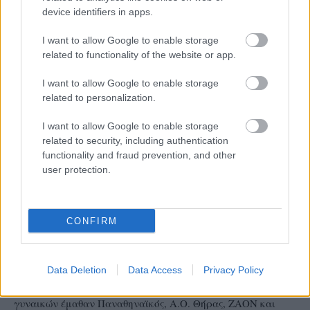
device identifiers in apps.
I want to allow Google to enable storage
related to functionality of the website or app.
I want to allow Google to enable storage
related to personalization.
I want to allow Google to enable storage
related to security, including authentication
functionality and fraud prevention, and other
user protection.
CHALLENGE CUP
CONFIRM
15/07/2026
Challenge Cup γυναικών: Με CSM Βουκουρεστίου
ο Παναθηναϊκός, με Ραμποντνίτσκι ο ΖΑΟΝ
Data Deletion
Data Access
Privacy Policy
Τους αντιπάλους τους στον α’ γύρο του Challenge Cup
γυναικών έμαθαν Παναθηναϊκός, Α.Ο. Θήρας, ΖΑΟΝ και