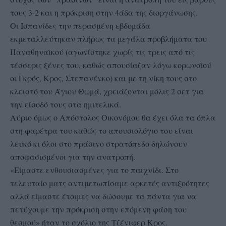
τους 3-2 και η πρόκριση στην 4άδα της διοργάνωσης.
Οι Ισπανίδες την περασμένη εβδομάδα
εκμεταλλεύτηκαν πλήρως τα μεγάλα προβλήματα του
Παναθηναϊκού (αγωνίστηκε χωρίς τις τρεις από τις
τέσσερις ξένες του, καθώς απουσίαζαν λόγω κορωνοϊού
οι Γκρός, Κρος, Στεπανένκο) και με τη νίκη τους στο
κλειστό του Άγιου Θωμά, χρειάζονται μόλις 2 σετ για
την είσοδό τους στα ημιτελικά.
Αύριο όμως ο Απόστολος Οικονόμου θα έχει όλα τα όπλα
στη φαρέτρα του καθώς το απουσιολόγιο του είναι
λευκό κι όλοι στο πράσινο στρατόπεδο δηλώνουν
αποφασισμένοι για την ανατροπή.
«Είμαστε ενθουσιασμένες για το παιχνίδι. Στο
τελευταίο ματς αντιμετωπίσαμε αρκετές αντιξοότητες
αλλά είμαστε έτοιμες να δώσουμε τα πάντα για να
πετύχουμε την πρόκριση στην επόμενη φάση του
θεσμού» ήταν το σχόλιο της Τζένιφερ Κρος.