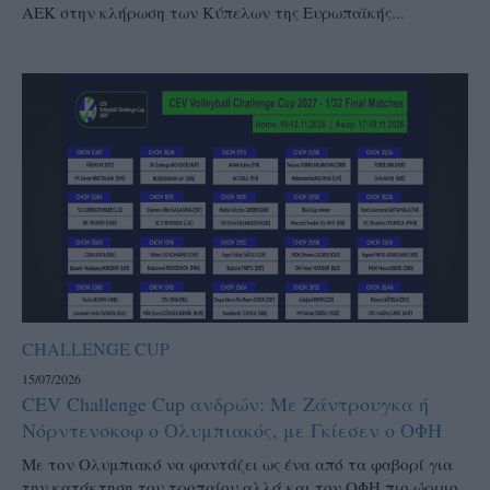
ΑΕΚ στην κλήρωση των Κύπελων της Ευρωπαϊκής...
CHALLENGE CUP
15/07/2026
CEV Challenge Cup ανδρών: Με Ζάντρουγκα ή
Νόρντενσκοφ ο Ολυμπιακός, με Γκίεσεν ο ΟΦΗ
Με τον Ολυμπιακό να φαντάζει ως ένα από τα φαβορί για
την κατάκτηση του τροπαίου αλλά και τον ΟΦΗ πιο ώριμο