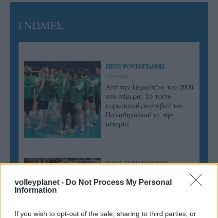
ΓΝΩΜΕΣ
ΠΕΝΥ ΡΟΝΤΟΓΙΑΝΝΗ
11/03/2026
Από την Περούτζια του 2000
στο σήμερα: Tο τρίτο
ευρωπαϊκό ραντεβού του
Παναθηναϊκού με την
ιστορία
ΗΛΙΑΣ ΠΑΠΑΪΩΑΝΝΟΥ
08/03/2026
volleyplanet -
Do Not Process My Personal
Αναγνώριση και σεβασμός
Information
οι σημαντικότερες νίκες του
Α.Ο. Θήρας
If you wish to opt-out of the sale, sharing to third parties, or