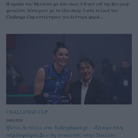
Η ομάδα του Μιλάνου με δύο νίκες 3-0 σετ επί της βελγικής
φιναλίστ Λίντεμανς με το ίδιο σκορ 3-στα τελικά του
Challenge Cup κατέκτησαν για δεύτερη φορά...
CHALLENGE CUP
20/03/2026
Ιβάνο Αντζέλι στο Volleyplanet.gr : «Εξαιρετική
ατμόσφαιρα-Δεν τη συναντάς στην Ιταλία»