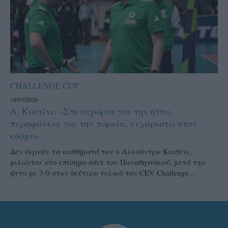
CHALLENGE CUP
18/03/2026
Α. Κιαπίνι: «Στεναχώρια για την ήττα,
περηφάνεια για την πορεία, ευχαριστώ στον
κόσμο»
Δεν έκρυψε τα αισθήματά του ο Αλεσάντρο Κιαπίνι,
μιλώντας στο επίσημο σάιτ του Παναθηναϊκού, μετά την
ήττα με 3-0 στον δεύτερο τελικό του CEV Challenge...