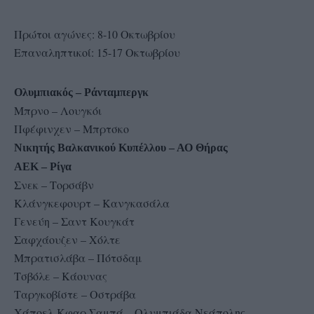
Πρώτοι αγώνες: 8-10 Οκτωβρίου
Επαναληπτικοί: 15-17 Οκτωβρίου
Ολυμπιακός – Ράνταμπεργκ
Μπρνο – Λουγκόι
Πφέφινχεν – Μπρτσκο
Νικητής Βαλκανικού Κυπέλλου – ΑΟ Θήρας
ΑΕΚ – Ρίγα
Σνεκ – Τορσάβν
Κλάνγκεφουρτ – Κανγκασάλα
Γενεύη – Σαντ Κουγκάτ
Σαφχάουζεν – Χόλτε
Μπρατισλάβα – Πότσδαμ
Τσβόλε – Κάουνας
Ταργκοβίστε – Οστράβα
Χάποελ Κφαρ Σαμπά – Ολυμπιάδα Νεάπολης