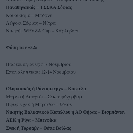
Παναθηναϊκός – ΤΣΣΚΑ Σόφιας
Κουουσάμο – Μπόρνε
Λέφσκι Σόφιας – Νίτρα
Νικητής WEVZA Cup – Κάρλοβατς
Φάση των «32»
Πρώτοι αγώνες: 5-7 Νοεμβρίου
Επαναληπτικοί: 12-14 Νοεμβρίου
Ολυμπιακός ή Ράνταμπεργκ – Καστέλα
Μπρνο ή Λουγκόι – Σεκεσφέχερβαρ
Πφέφινχεν ή Μπρτσκο – Σόκολ
Νικητής Βαλκανικού Κυπέλλου ή ΑΟ Θήρας – Βισμπάντεν
ΑΕΚ ή Ρίγα – Μπενφίκα
Σνεκ ή Τορσάβν – Θέτις Βούλας