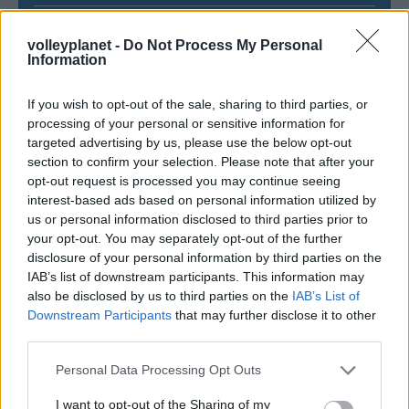
05/08/2026
volleyplanet -
Do Not Process My Personal
Ισόπαλο το πρωτο φιλικό τεστ της Εθνικής στο
Information
Ουρμπίνο
If you wish to opt-out of the sale, sharing to third parties, or
processing of your personal or sensitive information for
05/08/2026
Προς στρατηγική συνεργασία ΠΑΣΑΠΠ και
targeted advertising by us, please use the below opt-out
Πανεπιστημίου Πατρών
section to confirm your selection. Please note that after your
opt-out request is processed you may continue seeing
interest-based ads based on personal information utilized by
us or personal information disclosed to third parties prior to
your opt-out. You may separately opt-out of the further
disclosure of your personal information by third parties on the
ΓΝΩΜΕΣ
IAB’s list of downstream participants. This information may
also be disclosed by us to third parties on the
IAB’s List of
Downstream Participants
that may further disclose it to other
third parties.
ΠΕΝΥ ΡΟΝΤΟΓΙΑΝΝΗ
Please note that this website/app uses one or more Google
11/03/2026
Personal Data Processing Opt Outs
services and may gather and store information including but
Από την Περούτζια του 2000
στο σήμερα: Tο τρίτο
not limited to your visit or usage behaviour. You may click to
I want to opt-out of the Sharing of my