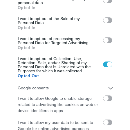
personal data.
ευρωπαϊκό ραντεβού του
grant or deny consent to Google and its third-party tags to
Opted In
Παναθηναϊκού με την
use your data for below specified purposes in below Google
ιστορία
consent section.
I want to opt-out of the Sale of my
Personal Data.
Opted In
ΗΛΙΑΣ ΠΑΠΑΪΩΑΝΝΟΥ
I want to opt-out of processing my
Personal Data for Targeted Advertising.
08/03/2026
Opted In
Αναγνώριση και σεβασμός
οι σημαντικότερες νίκες του
I want to opt-out of Collection, Use,
Α.Ο. Θήρας
Retention, Sale, and/or Sharing of my
Personal Data that Is Unrelated with the
Purposes for which it was collected.
Opted Out
Google consents
I want to allow Google to enable storage
related to advertising like cookies on web or
device identifiers in apps.
I want to allow my user data to be sent to
Google for online advertising purposes.