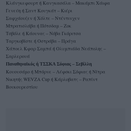
Κλάνγκεφουρτ ή Κανγκασάλα – Μακάμπι Χάιφα
Γενεύη ή Σαντ Κουγκάτ – Κιέρι
Σαφχάουζεν ή Χόλτε – Ντέντινχεν
Μπρατισλάβα ή Πότσδαμ – Ζοκ
Τσβόλε ή Κάουνας – Νόβα Γκόριτσα
Ταργκοβίστε ή Οστράβα – Πράγα
Χάποελ Κφαρ Σαμπά ή Ολυμπιάδα Νεάπολης –
Σαρλερουά
Παναθηναϊκός ή ΤΣΣΚΑ Σόφιας – Σεβίλλη
Κουουσάμο ή Μπόρνε – Λέφσκι Σόφιας ή Νίτρα
Νικητής WEVZA Cup ή Κάρλοβατς – Ραπίντ
Βουκουρεστίου