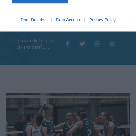
Data Deletion
Data Access
Privacy Policy
Aκολουθήστε μας
παντού…