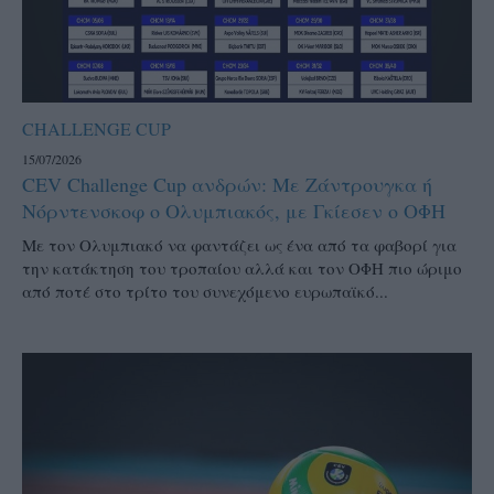
CHALLENGE CUP
15/07/2026
CEV Challenge Cup ανδρών: Με Ζάντρουγκα ή
Νόρντενσκοφ ο Ολυμπιακός, με Γκίεσεν ο ΟΦΗ
Με τον Ολυμπιακό να φαντάζει ως ένα από τα φαβορί για
την κατάκτηση του τροπαίου αλλά και τον ΟΦΗ πιο ώριμο
από ποτέ στο τρίτο του συνεχόμενο ευρωπαϊκό...