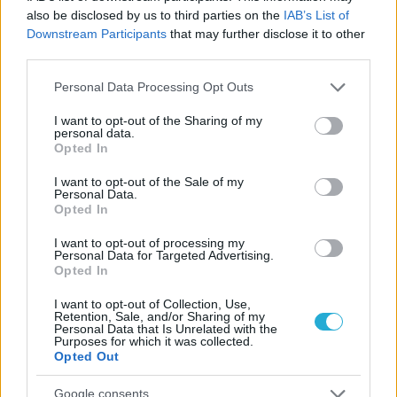
εδάφους με Σουηδία
also be disclosed by us to third parties on the
IAB’s List of
Downstream Participants
that may further disclose it to other
third parties.
Please note that this website/app uses one or more Google
Personal Data Processing Opt Outs
services and may gather and store information including but
ΓΝΩΜΕΣ
not limited to your visit or usage behaviour. You may click to
I want to opt-out of the Sharing of my
personal data.
grant or deny consent to Google and its third-party tags to
Opted In
use your data for below specified purposes in below Google
consent section.
I want to opt-out of the Sale of my
ΠΕΝΥ ΡΟΝΤΟΓΙΑΝΝΗ
Personal Data.
11/03/2026
Opted In
Από την Περούτζια του 2000
στο σήμερα: Tο τρίτο
I want to opt-out of processing my
Personal Data for Targeted Advertising.
ευρωπαϊκό ραντεβού του
Opted In
Παναθηναϊκού με την
ιστορία
I want to opt-out of Collection, Use,
Retention, Sale, and/or Sharing of my
Personal Data that Is Unrelated with the
Purposes for which it was collected.
Opted Out
ΗΛΙΑΣ ΠΑΠΑΪΩΑΝΝΟΥ
08/03/2026
Google consents