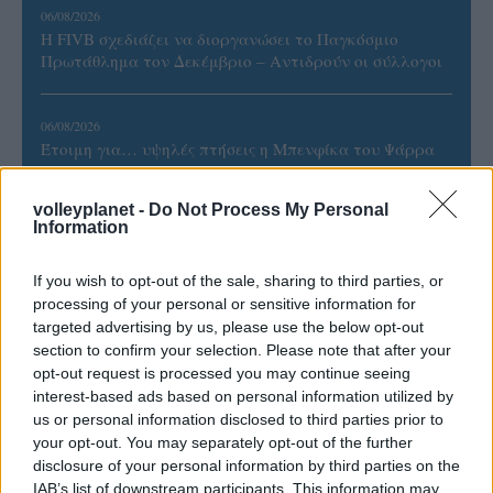
06/08/2026
Η FIVB σχεδιάζει να διοργανώσει το Παγκόσμιο
Πρωτάθλημα τον Δεκέμβριο – Αντιδρούν οι σύλλογοι
06/08/2026
Έτοιμη για… υψηλές πτήσεις η Μπενφίκα του Ψάρρα
με τον «Ιπτάμενο Ολλανδό» Βίλτενμπουργκ
volleyplanet -
Do Not Process My Personal
Information
05/08/2026
Ισόπαλο το πρωτο φιλικό τεστ της Εθνικής στο
Ουρμπίνο
If you wish to opt-out of the sale, sharing to third parties, or
processing of your personal or sensitive information for
targeted advertising by us, please use the below opt-out
05/08/2026
section to confirm your selection. Please note that after your
Προς στρατηγική συνεργασία ΠΑΣΑΠΠ και
opt-out request is processed you may continue seeing
Πανεπιστημίου Πατρών
interest-based ads based on personal information utilized by
us or personal information disclosed to third parties prior to
your opt-out. You may separately opt-out of the further
05/08/2026
disclosure of your personal information by third parties on the
Πρώτο δυνατό τεστ της Εθνικής Γυναικών επί ιταλικού
IAB’s list of downstream participants. This information may