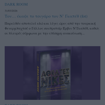
DARK ROOM
31/03/2026
Τον… έκαψε το τσιγάρο τον Ν’ Γκαπέθ (fot)
Παρελθόν αποτελεί εδώ και λίγες ώρες από την τουρκική
Φενερμπαχτσέ ο Γάλλος σουπρστάρ Έρβιν Ν’Γκαπέθ, καθώς
οι πλευρές σύμφωνα με την επίσημη ανακοίνωση...