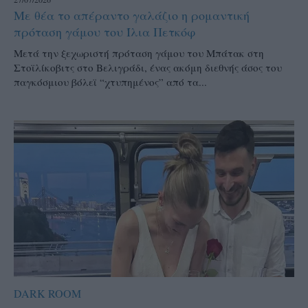
Με θέα το απέραντο γαλάζιο η ρομαντική
πρόταση γάμου του Ίλια Πετκόφ
Μετά την ξεχωριστή πρόταση γάμου του Μπάτακ στη
Στοϊλίκοβιτς στο Βελιγράδι, ένας ακόμη διεθνής άσος του
παγκόσμιου βόλεϊ “χτυπημένος” από τα...
DARK ROOM