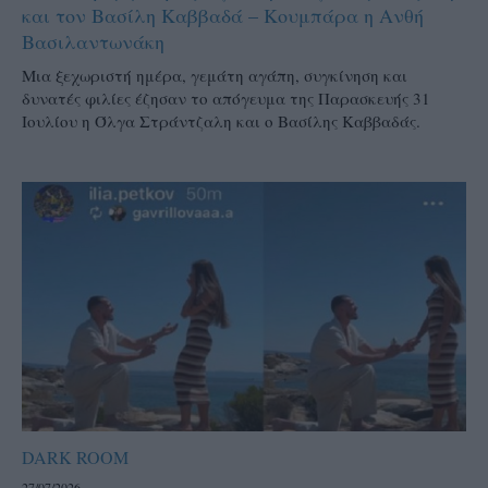
και τον Βασίλη Καββαδά – Κουμπάρα η Ανθή
Βασιλαντωνάκη
Μια ξεχωριστή ημέρα, γεμάτη αγάπη, συγκίνηση και
δυνατές φιλίες έζησαν το απόγευμα της Παρασκευής 31
Ιουλίου η Όλγα Στράντζαλη και ο Βασίλης Καββαδάς.
DARK ROOM
27/07/2026