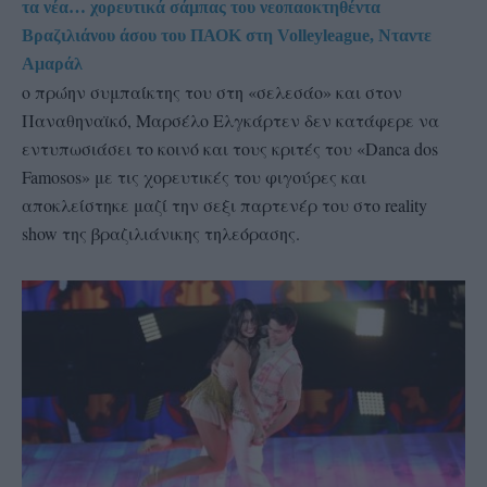
τα νέα… χορευτικά σάμπας του νεοπαοκτηθέντα
Βραζιλιάνου άσου του ΠΑΟΚ στη Volleyleague, Νταντε
Αμαράλ
o πρώην συμπαίκτης του στη «σελεσάο» και στον
Παναθηναϊκό, Μαρσέλο Ελγκάρτεν δεν κατάφερε να
εντυπωσιάσει το κοινό και τους κριτές του «Danca dos
Famosos» με τις χορευτικές του φιγούρες και
αποκλείστηκε μαζί την σεξι παρτενέρ του στο reality
show της βραζιλιάνικης τηλεόρασης.