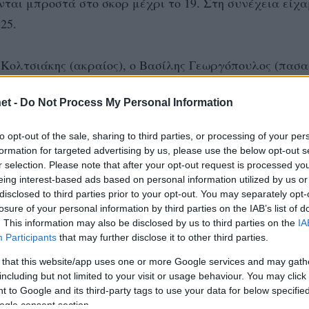
νται μπροστά στο σκορ μέχρι το 19. Στη συνέχεια είχ
25.
Κολτσιάκης (ακραίος), ο Βασίλης Γεωργόπουλος (πασα
αμόπουλος.
et -
Do Not Process My Personal Information
ς να έχει φτάσει ακόμη σε βαθμό αγωνιστικής ετοιμότ
to opt-out of the sale, sharing to third parties, or processing of your per
formation for targeted advertising by us, please use the below opt-out s
r selection. Please note that after your opt-out request is processed y
eing interest-based ads based on personal information utilized by us or
 0
disclosed to third parties prior to your opt-out. You may separately opt-
losure of your personal information by third parties on the IAB’s list of
. This information may also be disclosed by us to third parties on the
IA
ς Αναστάσιος (Β) –
Participants
that may further disclose it to other third parties.
 that this website/app uses one or more Google services and may gath
including but not limited to your visit or usage behaviour. You may click 
τσανιουκ (αρχηγός),
 to Google and its third-party tags to use your data for below specifi
ogle consent section.