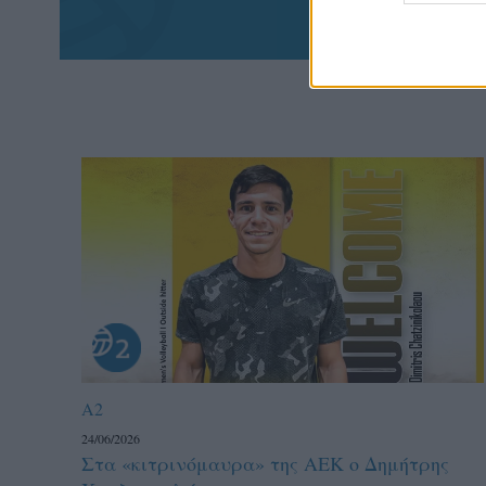
A2
24/06/2026
Στα «κιτρινόμαυρα» της ΑΕΚ ο Δημήτρης