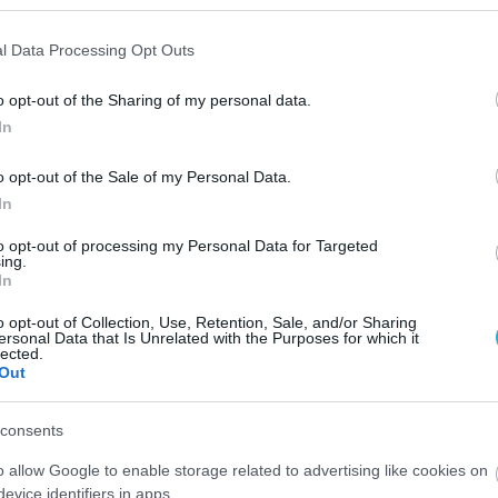
ουλος, Φίνος,
ς, Κουτρομάνος
l Data Processing Opt Outs
o opt-out of the Sharing of my personal data.
ιστοφοράκης (αρχηγός),
In
ιανάκης, Χατζηκάλφας,
κιαδάκης, Λένας.
o opt-out of the Sale of my Personal Data.
In
ϊ Α2 ανδρών ο ΗΡΑΚΛΗΣ
to opt-out of processing my Personal Data for Targeted
ing.
ίου στην Καλαμάτα με την
In
o opt-out of Collection, Use, Retention, Sale, and/or Sharing
ersonal Data that Is Unrelated with the Purposes for which it
lected.
Out
ΧΑΛΚΙΔΑΣ
consents
o allow Google to enable storage related to advertising like cookies on
evice identifiers in apps.