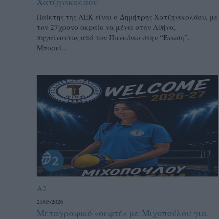
Χατζηνικολάου
Παίκτης της ΑΕΚ είναι ο Δημήτρης Χατζηνικολάου, με
τον 27χρονο ακραίο να μένει στην Αθήνα,
πηγαίνοντας από τον Πανιώνιο στην “Ένωση”.
Μπορεί...
A2
21/05/2026
Μεταγραφικό «σεφτέ» με Μιχοπούλου για