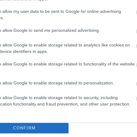
o allow my user data to be sent to Google for online advertising
s.
to allow Google to send me personalized advertising.
o allow Google to enable storage related to analytics like cookies on
evice identifiers in apps.
o allow Google to enable storage related to functionality of the website
o allow Google to enable storage related to personalization.
o allow Google to enable storage related to security, including
cation functionality and fraud prevention, and other user protection.
θήστε μας
ντού…
CONFIRM