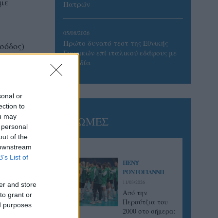
αμε
Πατρών
05/08/2026
Πρώτο δυνατό τεστ της Εθνικής
σόδος)
Γυναικών επί ιταλικού εδάφους με
Σουηδία
ητας
sonal or
ection to
ou may
ΓΝΩΜΕΣ
 personal
out of the
 downstream
B’s List of
ΠΕΝΥ
ΡΟΝΤΟΓΙΑΝΝΗ
11/03/2026
er and store
Από την
to grant or
Περούτζια του
ed purposes
2000 στο σήμερα: