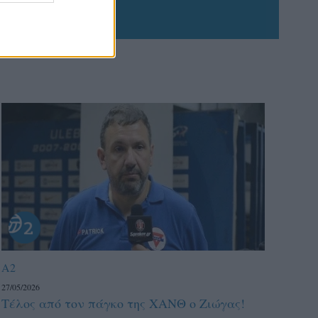
A2
27/05/2026
Τέλος από τον πάγκο της ΧΑΝΘ ο Ζιώγας!