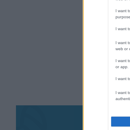
I want t
purpose
I want 
I want t
web or d
I want t
or app.
I want t
I want t
authenti
Aκολου
πα