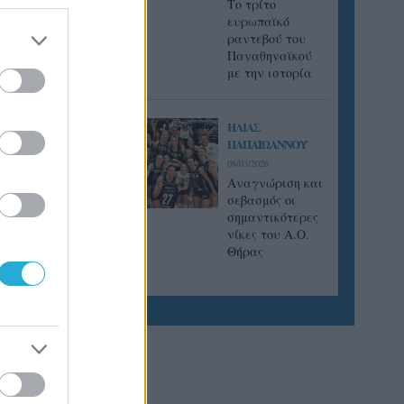
Tο τρίτο
ευρωπαϊκό
ραντεβού του
Παναθηναϊκού
με την ιστορία
ΗΛΙΑΣ
ΠΑΠΑΪΩΑΝΝΟΥ
08/03/2026
Αναγνώριση και
σεβασμός οι
σημαντικότερες
νίκες του Α.Ο.
Θήρας