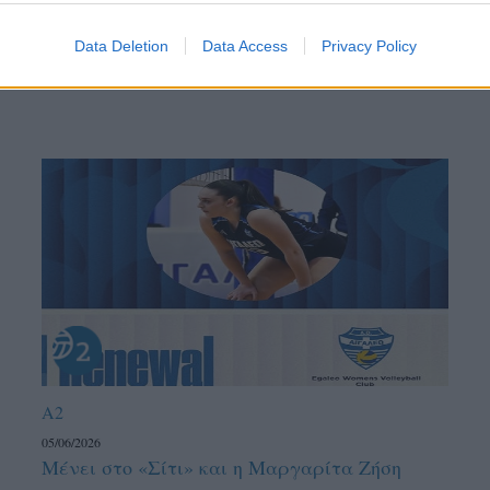
Data Deletion
Data Access
Privacy Policy
A2
05/06/2026
Μένει στο «Σίτι» και η Μαργαρίτα Ζήση