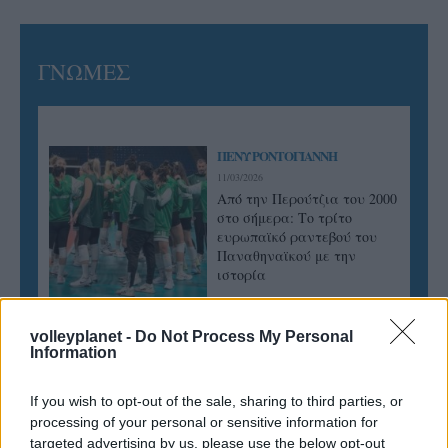
ΓΝΩΜΕΣ
ΠΕΝΥ ΡΟΝΤΟΓΙΑΝΝΗ
11/03/2026
Από την Περούτζια του 2000
στο σήμερα: Tο τρίτο
ευρωπαϊκό ραντεβού του
Παναθηναϊκού με την
ιστορία
volleyplanet -
Do Not Process My Personal
Information
ΗΛΙΑΣ ΠΑΠΑΪΩΑΝΝΟΥ
08/03/2026
Αναγνώριση και σεβασμός
If you wish to opt-out of the sale, sharing to third parties, or
οι σημαντικότερες νίκες του
processing of your personal or sensitive information for
Α.Ο. Θήρας
targeted advertising by us, please use the below opt-out