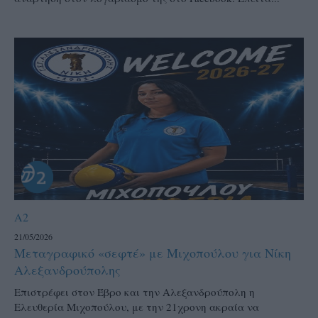
A2
21/05/2026
Μεταγραφικό «σεφτέ» με Μιχοπούλου για Νίκη
Αλεξανδρούπολης
Επιστρέφει στον Έβρο και την Αλεξανδρούπολη η
Ελευθερία Μιχοπούλου, με την 21χρονη ακραία να