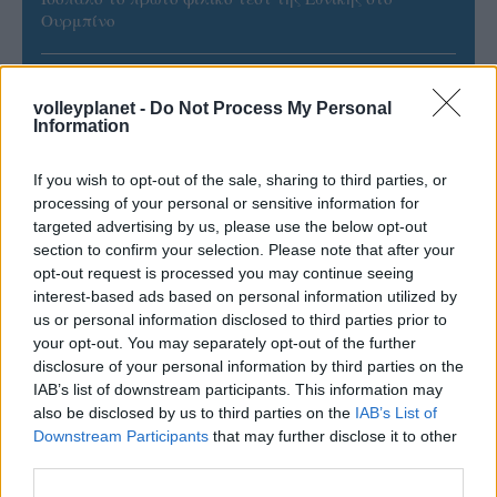
Ουρμπίνο
05/08/2026
Προς στρατηγική συνεργασία ΠΑΣΑΠΠ και
volleyplanet -
Do Not Process My Personal
Information
Πανεπιστημίου Πατρών
If you wish to opt-out of the sale, sharing to third parties, or
05/08/2026
processing of your personal or sensitive information for
Πρώτο δυνατό τεστ της Εθνικής Γυναικών επί ιταλικού
targeted advertising by us, please use the below opt-out
εδάφους με Σουηδία
section to confirm your selection. Please note that after your
opt-out request is processed you may continue seeing
interest-based ads based on personal information utilized by
05/08/2026
us or personal information disclosed to third parties prior to
Η Καλαπόδα, «μία φίλη απ’ τα παλιά», ορθώνει το
your opt-out. You may separately opt-out of the further
ανάστημά της ξανά στη Σαντορίνη
disclosure of your personal information by third parties on the
IAB’s list of downstream participants. This information may
also be disclosed by us to third parties on the
IAB’s List of
Downstream Participants
that may further disclose it to other
third parties.
ΓΝΩΜΕΣ