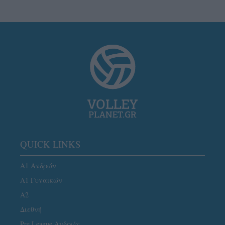
QUICK LINKS
Α1 Ανδρών
Α1 Γυναικών
A2
Διεθνή
Pre League Ανδρών