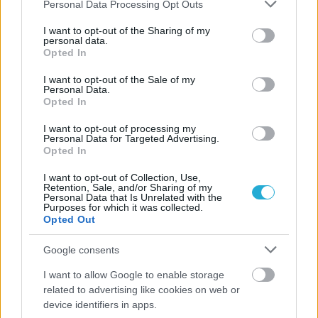
Please note that this website/app uses one or more Google
Personal Data Processing Opt Outs
services and may gather and store information including but
not limited to your visit or usage behaviour. You may click to
I want to opt-out of the Sharing of my
personal data.
grant or deny consent to Google and its third-party tags to
ΠΕΝΥ ΡΟΝΤΟΓΙΑΝΝΗ
Opted In
use your data for below specified purposes in below Google
11/03/2026
consent section.
I want to opt-out of the Sale of my
Από την Περούτζια του 2000
Personal Data.
στο σήμερα: Tο τρίτο
Opted In
ευρωπαϊκό ραντεβού του
Παναθηναϊκού με την
I want to opt-out of processing my
ιστορία
Personal Data for Targeted Advertising.
Opted In
I want to opt-out of Collection, Use,
Retention, Sale, and/or Sharing of my
ΗΛΙΑΣ ΠΑΠΑΪΩΑΝΝΟΥ
Personal Data that Is Unrelated with the
Purposes for which it was collected.
08/03/2026
Opted Out
Αναγνώριση και σεβασμός
οι σημαντικότερες νίκες του
Google consents
Α.Ο. Θήρας
I want to allow Google to enable storage
related to advertising like cookies on web or
device identifiers in apps.