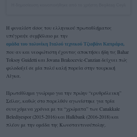
Η δημοσίευση κοινοποιήθηκε από το χρήστη Beşiktaş Ceylan Vole
Η φιναλίστ άσος του ελληνικού πρωταθλήματος
υπέγραψε συμβόλαιο με την
ομάδα του πολυνίκη Ιταλού τεχνικού Τζιοβάνι Καπράρα,
που αν και νεοφώτιστη έχοντας αποκτήσει ήδη τις Bahar
Toksoy Guidetti και Jovana Brakocevic-Canzian δείχνει πώς
φιλοδοξεί σε μία πολύ καλή πορεία στην τουρκική
Λίγκα.
Πρωτάθλημα γνώριμο για την πρώην “ερυθρόλευκη”
Σάλας, καθώς στο παρελθόν αγωνίστηκε για τρία
συνεχόμενα χρόνια με τα “χρώματα” των Canakkale
Belediyespor (2015-2016) και Halkbank (2016-2018) και
πλέον με την ομάδα της Κωνσταντινούπολης.