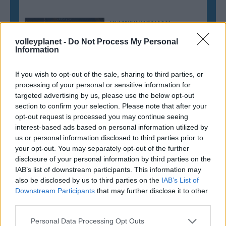
ΠΕΝΥ ΡΟΝΤΟΓΙΑΝΝΗ
11/03/2026
volleyplanet -
Do Not Process My Personal
Από την Περούτζια του 2000
Information
στο σήμερα: Tο τρίτο
ευρωπαϊκό ραντεβού του
Παναθηναϊκού με την
If you wish to opt-out of the sale, sharing to third parties, or
ιστορία
processing of your personal or sensitive information for
targeted advertising by us, please use the below opt-out
section to confirm your selection. Please note that after your
opt-out request is processed you may continue seeing
ΗΛΙΑΣ ΠΑΠΑΪΩΑΝΝΟΥ
interest-based ads based on personal information utilized by
08/03/2026
us or personal information disclosed to third parties prior to
Αναγνώριση και σεβασμός
your opt-out. You may separately opt-out of the further
οι σημαντικότερες νίκες του
disclosure of your personal information by third parties on the
Α.Ο. Θήρας
IAB’s list of downstream participants. This information may
also be disclosed by us to third parties on the
IAB’s List of
Downstream Participants
that may further disclose it to other
third parties.
Please note that this website/app uses one or more Google
Personal Data Processing Opt Outs