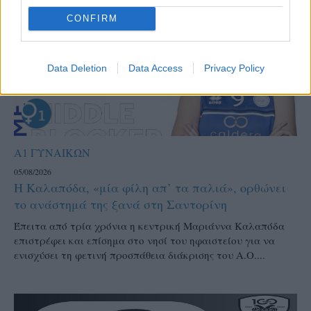
CONFIRM
Data Deletion
Data Access
Privacy Policy
Α1 ΓΥΝΑΙΚΩΝ
05/08/2026
Η Καλαπόδα, «μία φίλη απ’ τα παλιά», ορθώνει
το ανάστημά της ξανά στη Σαντορίνη
Έπειτα από τρία χρόνια η κεντρική Μαριάννα Καλαπόδα
επιστρέφει και επίσημα στο νησί του ηφαιστείου για να
ενισχύσει τη φετινή προσπάθεια διάκρισης του Α.Ο....