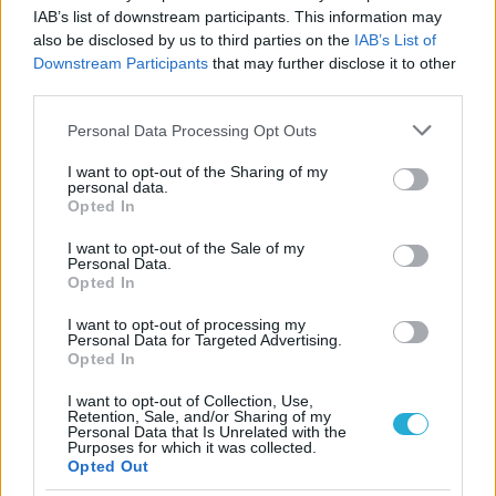
IAB’s list of downstream participants. This information may
ΗΛΙΑΣ ΠΑΠΑΪΩΑΝΝΟΥ
also be disclosed by us to third parties on the
IAB’s List of
08/03/2026
Downstream Participants
that may further disclose it to other
Αναγνώριση και σεβασμός
third parties.
οι σημαντικότερες νίκες του
Α.Ο. Θήρας
Please note that this website/app uses one or more Google
Personal Data Processing Opt Outs
services and may gather and store information including but
not limited to your visit or usage behaviour. You may click to
I want to opt-out of the Sharing of my
personal data.
grant or deny consent to Google and its third-party tags to
Opted In
use your data for below specified purposes in below Google
consent section.
I want to opt-out of the Sale of my
Personal Data.
Opted In
I want to opt-out of processing my
Personal Data for Targeted Advertising.
Opted In
I want to opt-out of Collection, Use,
Retention, Sale, and/or Sharing of my
Personal Data that Is Unrelated with the
Purposes for which it was collected.
Opted Out