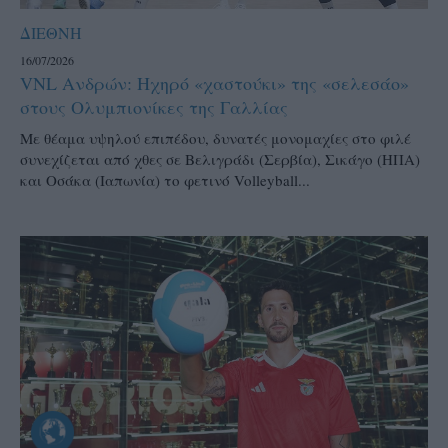
ΔΙΕΘΝΗ
16/07/2026
VNL Ανδρών: Ηχηρό «χαστούκι» της «σελεσάο»
στους Ολυμπιονίκες της Γαλλίας
Mε θέαμα υψηλού επιπέδου, δυνατές μονομαχίες στο φιλέ
συνεχίζεται από χθες σε Βελιγράδι (Σερβία), Σικάγο (ΗΠΑ)
και Οσάκα (Ιαπωνία) το φετινό Volleyball...