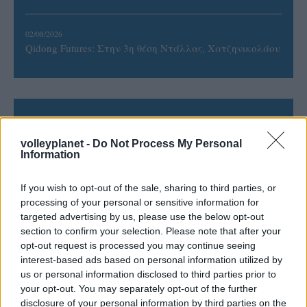
02/08/2026
Qidong Futures: Στην 3η θέση Ντάλλας, Χατζηνικολάου
ΓΝΩΜΕΣ
volleyplanet -
Do Not Process My Personal
Information
ΠΕΝΥ ΡΟΝΤΟΓΙΑΝΝΗ
If you wish to opt-out of the sale, sharing to third parties, or
processing of your personal or sensitive information for
11/03/2026
targeted advertising by us, please use the below opt-out
Από την Περούτζια του 2000
στο σήμερα: Tο τρίτο
section to confirm your selection. Please note that after your
ευρωπαϊκό ραντεβού του
opt-out request is processed you may continue seeing
Παναθηναϊκού με την
interest-based ads based on personal information utilized by
ιστορία
us or personal information disclosed to third parties prior to
your opt-out. You may separately opt-out of the further
disclosure of your personal information by third parties on the