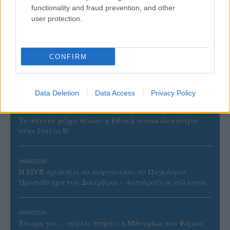
08/08/2026
functionality and fraud prevention, and other
Δείπνο της ΕΟΠΕ προς τιμήν του Ισίδωρου Κούβελου
user protection.
παρουσία των Εθνικών ομάδων
CONFIRM
07/08/2026
«Αντίο» με ήττα για τις διεθνείς μας στο τουρνουά του
Ουρμπίνο
Data Deletion
Data Access
Privacy Policy
06/08/2026
Το πάλεψε μέχρι τέλους η Εθνική γυναικών κόντρα
στην Ιταλία Β’
06/08/2026
Η FIVB σχεδιάζει να διοργανώσει το Παγκόσμιο
Πρωτάθλημα τον Δεκέμβριο – Αντιδρούν οι σύλλογοι
06/08/2026
Έτοιμη για… υψηλές πτήσεις η Μπενφίκα του Ψάρρα