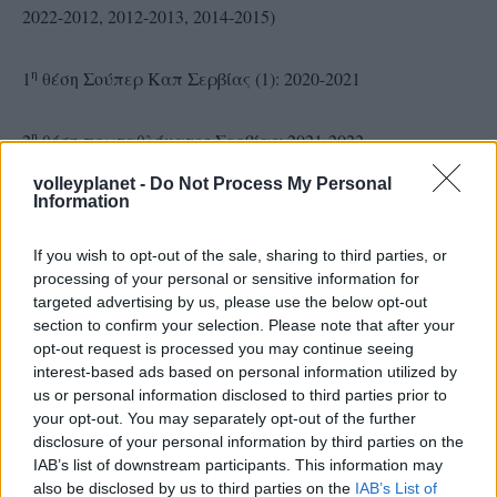
2022-2012, 2012-2013, 2014-2015)
η
1
θέση Σούπερ Καπ Σερβίας (1): 2020-2021
η
2
θέση πρωταθλήματος Σερβίας: 2021-2022
volleyplanet -
Do Not Process My Personal
η
2
θέση Σούπερ Καπ Σερβίας (1): 2021-2022
Information
If you wish to opt-out of the sale, sharing to third parties, or
η
2
θέση Κύπελλο Σερβίας (1): 2020-2021
processing of your personal or sensitive information for
targeted advertising by us, please use the below opt-out
η
3
θέση Κύπελλο Σερβίας (2): 2014-2015, 2021-2022
section to confirm your selection. Please note that after your
opt-out request is processed you may continue seeing
interest-based ads based on personal information utilized by
η
3
θέση στο Κύπελλο Ρουμανίας (1): 2015-2016
us or personal information disclosed to third parties prior to
your opt-out. You may separately opt-out of the further
disclosure of your personal information by third parties on the
η
3
θέση στο Κύπελλο Γερμανίας (1): 2016-2017
IAB’s list of downstream participants. This information may
also be disclosed by us to third parties on the
IAB’s List of