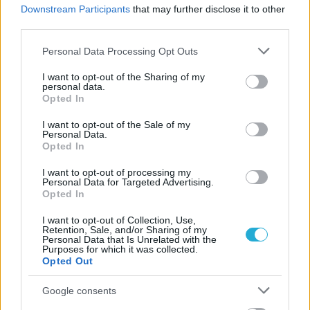
η
2
θέση στο CEV Cup (1): 2009-2010
Downstream Participants
that may further disclose it to other
third parties.
η
3
θέση στο CEV Cup (1): 2010-2011
Please note that this website/app uses one or more Google
Personal Data Processing Opt Outs
services and may gather and store information including but
not limited to your visit or usage behaviour. You may click to
I want to opt-out of the Sharing of my
η
2
θέση Πρωτάθλημα Ευρώπης U19 γυναικών (1): 2010
personal data.
grant or deny consent to Google and its third-party tags to
Opted In
use your data for below specified purposes in below Google
consent section.
I want to opt-out of the Sale of my
Personal Data.
Opted In
I want to opt-out of processing my
Personal Data for Targeted Advertising.
Opted In
I want to opt-out of Collection, Use,
Retention, Sale, and/or Sharing of my
Personal Data that Is Unrelated with the
Purposes for which it was collected.
Opted Out
Google consents