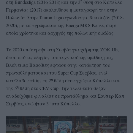
η
στη Bundesliga (2016-2018) και την 3
θέση στο Κύπελλο
Γερμανίας (2017) ακολούθησε η μεταγραφή της στην
Πολωνία. Στην Tauron Liga αγωνίστηκε δυο σεζόν (2018-
2020), με τα «χρώματα» της Energa MKS Kalisz, στην
οποία χρίστηκε και αρχηγός της πολωνικής ομάδας.
Το 2020 επέστρεψε στη Σερβία για χάρη της ΖOK Ub,
όπου υπό τις οδηγίες του τεχνικού της ομάδας μας,
Βλάντιμιρ Βάσοβιτς έφτασε στην κατάκτηση του
πρωταθλήματος και του Super Cup Σερβίας, ενώ
η
κατέλαβε επίσης τη 2
θέση στο εγχώριο Κύπελλο και
η
την 5
θέση στο CEV Cup. Την τελευταία σεζόν
αναδείχθηκε φιναλίστ σε πρωτάθλημα και Σούπερ Καπ
η
Σερβίας, ενώ ήταν 3
στο Κύπελλο.