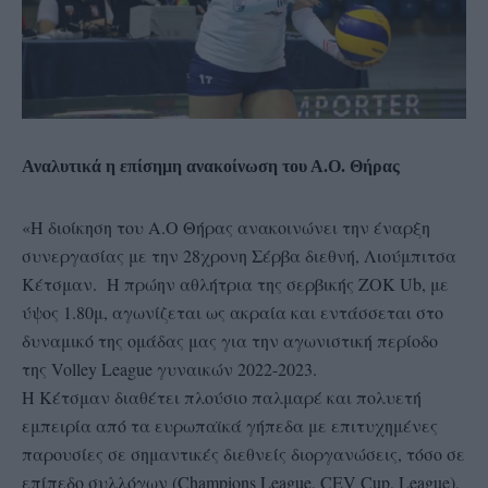
Αναλυτικά η επίσημη ανακοίνωση του Α.Ο. Θήρας
«Η διοίκηση του Α.Ο Θήρας ανακοινώνει την έναρξη
συνεργασίας με την 28χρονη Σέρβα διεθνή, Λιούμπιτσα
Κέτσμαν. Η πρώην αθλήτρια της σερβικής ΖOK Ub, με
ύψος 1.80μ, αγωνίζεται ως ακραία και εντάσσεται στο
δυναμικό της ομάδας μας για την αγωνιστική περίοδο
της Volley League γυναικών 2022-2023.
Η Κέτσμαν διαθέτει πλούσιο παλμαρέ και πολυετή
εμπειρία από τα ευρωπαϊκά γήπεδα με επιτυχημένες
παρουσίες σε σημαντικές διεθνείς διοργανώσεις, τόσο σε
επίπεδο συλλόγων (Champions League, CEV Cup, League),