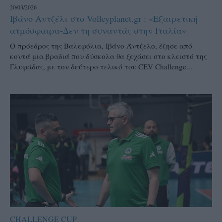
20/03/2026
Ιβάνο Αντζέλι στο Volleyplanet.gr : «Εξαιρετική
ατμόσφαιρα-Δεν τη συναντάς στην Ιταλία»
Ο πρόεδρος της Βαλεφόλια, Ιβάνο Άντζελο, έζησε από
κοντά μια βραδιά που δύσκολα θα ξεχάσει στο κλειστό της
Γλυφάδας, με τον δεύτερο τελικό του CEV Challenge...
CHALLENGE CUP