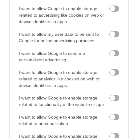
I want to allow Google to enable storage
related to advertising like cookies on web or
device identifiers in apps.
I want to allow my user data to be sent to
Google for online advertising purposes.
I want to allow Google to send me
personalized advertising.
I want to allow Google to enable storage
related to analytics like cookies on web or
device identifiers in apps.
I want to allow Google to enable storage
related to functionality of the website or app.
I want to allow Google to enable storage
related to personalization.
Aκολουθήστε μας
παντού…
I want to allow Google to enable storage