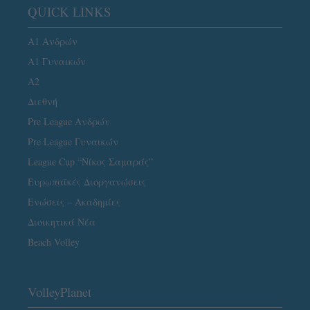
QUICK LINKS
Α1 Ανδρών
Α1 Γυναικών
A2
Διεθνή
Pre League Ανδρών
Pre League Γυναικών
League Cup “Νίκος Σαμαράς”
Ευρωπαϊκές Διοργανώσεις
Ενώσεις – Ακαδημίες
Διοικητικά Νέα
Beach Volley
VolleyPlanet