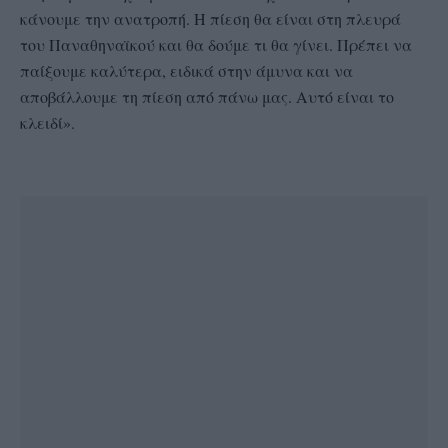
κάνουμε την ανατροπή. Η πίεση θα είναι στη πλευρά
του Παναθηναϊκού και θα δούμε τι θα γίνει. Πρέπει να
παίξουμε καλύτερα, ειδικά στην άμυνα και να
αποβάλλουμε τη πίεση από πάνω μας. Αυτό είναι το
κλειδί».