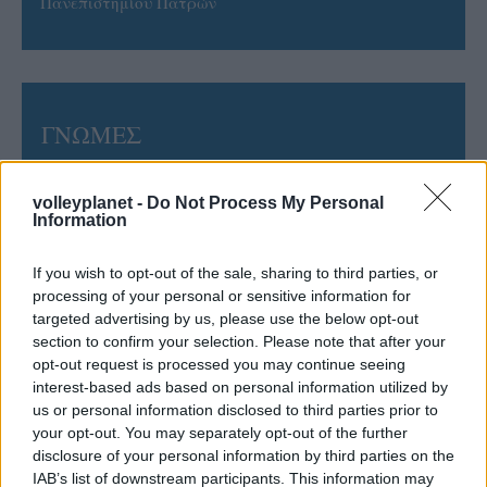
Πανεπιστημίου Πατρών
ΓΝΩΜΕΣ
volleyplanet -
Do Not Process My Personal
Information
ΠΕΝΥ ΡΟΝΤΟΓΙΑΝΝΗ
11/03/2026
Από την Περούτζια του 2000
If you wish to opt-out of the sale, sharing to third parties, or
στο σήμερα: Tο τρίτο
processing of your personal or sensitive information for
ευρωπαϊκό ραντεβού του
targeted advertising by us, please use the below opt-out
Παναθηναϊκού με την
section to confirm your selection. Please note that after your
ιστορία
opt-out request is processed you may continue seeing
interest-based ads based on personal information utilized by
us or personal information disclosed to third parties prior to
your opt-out. You may separately opt-out of the further
ΗΛΙΑΣ ΠΑΠΑΪΩΑΝΝΟΥ
disclosure of your personal information by third parties on the
08/03/2026
IAB’s list of downstream participants. This information may