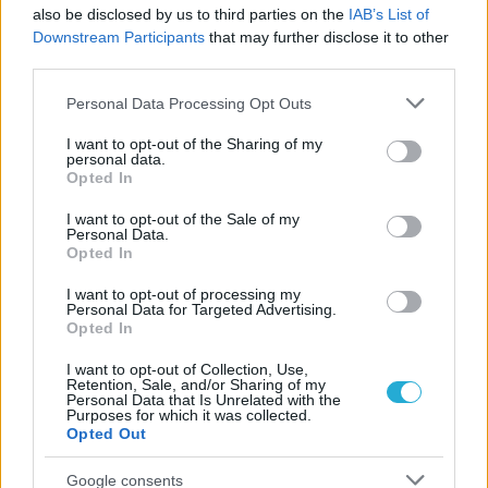
Αναγνώριση και σεβασμός
also be disclosed by us to third parties on the
IAB’s List of
οι σημαντικότερες νίκες του
Downstream Participants
that may further disclose it to other
Α.Ο. Θήρας
third parties.
Please note that this website/app uses one or more Google
Personal Data Processing Opt Outs
services and may gather and store information including but
not limited to your visit or usage behaviour. You may click to
I want to opt-out of the Sharing of my
personal data.
grant or deny consent to Google and its third-party tags to
Opted In
use your data for below specified purposes in below Google
consent section.
I want to opt-out of the Sale of my
Personal Data.
Opted In
I want to opt-out of processing my
Personal Data for Targeted Advertising.
Opted In
I want to opt-out of Collection, Use,
Retention, Sale, and/or Sharing of my
Personal Data that Is Unrelated with the
Purposes for which it was collected.
Opted Out
Google consents