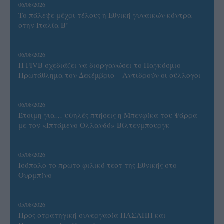
06/08/2026
Το πάλεψε μέχρι τέλους η Εθνική γυναικών κόντρα
στην Ιταλία Β’
06/08/2026
Η FIVB σχεδιάζει να διοργανώσει το Παγκόσμιο
Πρωτάθλημα τον Δεκέμβριο – Αντιδρούν οι σύλλογοι
06/08/2026
Έτοιμη για… υψηλές πτήσεις η Μπενφίκα του Ψάρρα
με τον «Ιπτάμενο Ολλανδό» Βίλτενμπουργκ
05/08/2026
Ισόπαλο το πρωτο φιλικό τεστ της Εθνικής στο
Ουρμπίνο
05/08/2026
Προς στρατηγική συνεργασία ΠΑΣΑΠΠ και