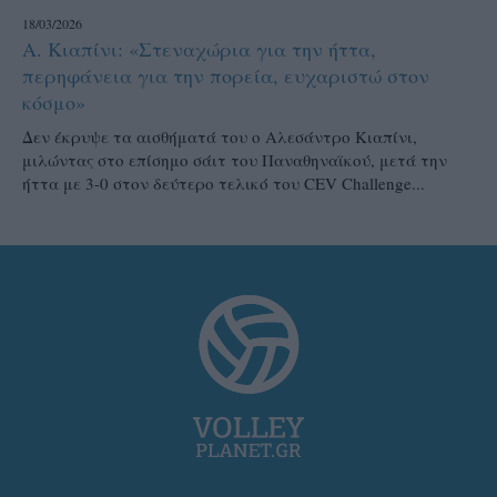
18/03/2026
Α. Κιαπίνι: «Στεναχώρια για την ήττα,
περηφάνεια για την πορεία, ευχαριστώ στον
κόσμο»
Δεν έκρυψε τα αισθήματά του ο Αλεσάντρο Κιαπίνι,
μιλώντας στο επίσημο σάιτ του Παναθηναϊκού, μετά την
ήττα με 3-0 στον δεύτερο τελικό του CEV Challenge...