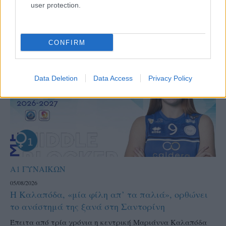
user protection.
CONFIRM
Data Deletion
Data Access
Privacy Policy
Α1 ΓΥΝΑΙΚΩΝ
05/08/2026
Η Καλαπόδα, «μία φίλη απ’ τα παλιά», ορθώνει
το ανάστημά της ξανά στη Σαντορίνη
Έπειτα από τρία χρόνια η κεντρική Μαριάννα Καλαπόδα