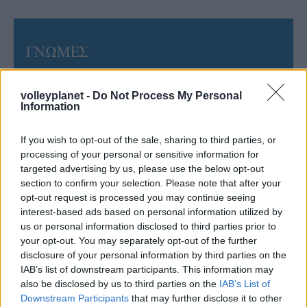
ΓΝΩΜΕΣ
volleyplanet -
Do Not Process My Personal
Information
ΠΕΝΥ ΡΟΝΤΟΓΙΑΝΝΗ
11/03/2026
Από την Περούτζια του 2000
If you wish to opt-out of the sale, sharing to third parties, or
στο σήμερα: Tο τρίτο
processing of your personal or sensitive information for
ευρωπαϊκό ραντεβού του
targeted advertising by us, please use the below opt-out
Παναθηναϊκού με την
section to confirm your selection. Please note that after your
ιστορία
opt-out request is processed you may continue seeing
interest-based ads based on personal information utilized by
us or personal information disclosed to third parties prior to
your opt-out. You may separately opt-out of the further
ΗΛΙΑΣ ΠΑΠΑΪΩΑΝΝΟΥ
disclosure of your personal information by third parties on the
08/03/2026
IAB’s list of downstream participants. This information may
Αναγνώριση και σεβασμός
also be disclosed by us to third parties on the
IAB’s List of
οι σημαντικότερες νίκες του
Downstream Participants
that may further disclose it to other
Α.Ο. Θήρας