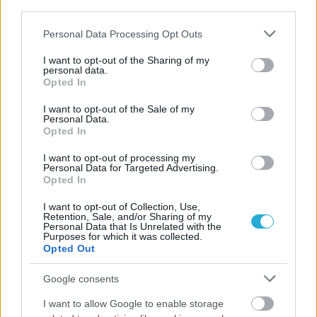
third parties.
Please note that this website/app uses one or more Google
Personal Data Processing Opt Outs
services and may gather and store information including but
not limited to your visit or usage behaviour. You may click to
I want to opt-out of the Sharing of my
personal data.
grant or deny consent to Google and its third-party tags to
Opted In
use your data for below specified purposes in below Google
consent section.
I want to opt-out of the Sale of my
Personal Data.
Opted In
I want to opt-out of processing my
Personal Data for Targeted Advertising.
Opted In
I want to opt-out of Collection, Use,
Retention, Sale, and/or Sharing of my
Personal Data that Is Unrelated with the
Purposes for which it was collected.
Opted Out
Google consents
I want to allow Google to enable storage