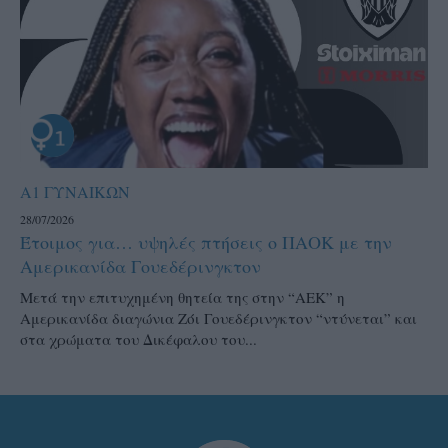
Α1 ΓΥΝΑΙΚΩΝ
28/07/2026
Έτοιμος για… υψηλές πτήσεις ο ΠΑΟΚ με την
Αμερικανίδα Γουεδέρινγκτον
Μετά την επιτυχημένη θητεία της στην “ΑΕΚ” η
Αμερικανίδα διαγώνια Ζόι Γουεδέρινγκτον “ντύνεται” και
στα χρώματα του Δικέφαλου του...