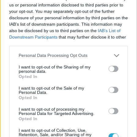
Η FIVB σχεδιάζει να διοργανώσει το Παγκόσμιο
us or personal information disclosed to third parties prior to
Πρωτάθλημα τον Δεκέμβριο – Αντιδρούν οι σύλλογοι
your opt-out. You may separately opt-out of the further
disclosure of your personal information by third parties on the
IAB’s list of downstream participants. This information may
06/08/2026
Έτοιμη για… υψηλές πτήσεις η Μπενφίκα του Ψάρρα
also be disclosed by us to third parties on the
IAB’s List of
με τον «Ιπτάμενο Ολλανδό» Βίλτενμπουργκ
Downstream Participants
that may further disclose it to other
third parties.
Please note that this website/app uses one or more Google
05/08/2026
Personal Data Processing Opt Outs
services and may gather and store information including but
Ισόπαλο το πρωτο φιλικό τεστ της Εθνικής στο
not limited to your visit or usage behaviour. You may click to
I want to opt-out of the Sharing of my
Ουρμπίνο
personal data.
grant or deny consent to Google and its third-party tags to
Opted In
use your data for below specified purposes in below Google
consent section.
I want to opt-out of the Sale of my
Personal Data.
Opted In
ΓΝΩΜΕΣ
I want to opt-out of processing my
Personal Data for Targeted Advertising.
Opted In
ΠΕΝΥ ΡΟΝΤΟΓΙΑΝΝΗ
I want to opt-out of Collection, Use,
Retention, Sale, and/or Sharing of my
11/03/2026