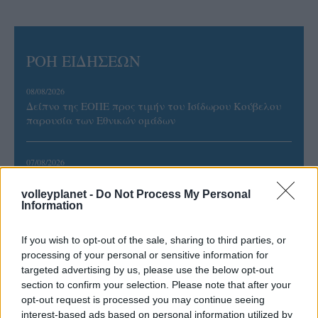
ΡΟΗ ΕΙΔΗΣΕΩΝ
08/08/2026
Δείπνο της ΕΟΠΕ προς τιμήν του Ισίδωρου Κούβελου
παρουσία των Εθνικών ομάδων
07/08/2026
«Αντίο» με ήττα για τις διεθνείς μας στο τουρνουά του
Ουρμπίνο
volleyplanet -
Do Not Process My Personal
Information
06/08/2026
If you wish to opt-out of the sale, sharing to third parties, or
Το πάλεψε μέχρι τέλους η Εθνική γυναικών κόντρα
processing of your personal or sensitive information for
στην Ιταλία Β’
targeted advertising by us, please use the below opt-out
section to confirm your selection. Please note that after your
opt-out request is processed you may continue seeing
06/08/2026
interest-based ads based on personal information utilized by