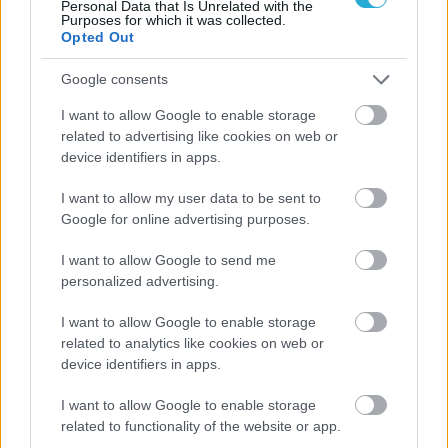
Personal Data that Is Unrelated with the
Purposes for which it was collected.
Από την Περούτζια του 2000
Opted Out
στο σήμερα: Tο τρίτο
ευρωπαϊκό ραντεβού του
Παναθηναϊκού με την
Google consents
ιστορία
I want to allow Google to enable storage
related to advertising like cookies on web or
device identifiers in apps.
ΗΛΙΑΣ ΠΑΠΑΪΩΑΝΝΟΥ
I want to allow my user data to be sent to
08/03/2026
Αναγνώριση και σεβασμός
Google for online advertising purposes.
οι σημαντικότερες νίκες του
Α.Ο. Θήρας
I want to allow Google to send me
personalized advertising.
I want to allow Google to enable storage
related to analytics like cookies on web or
device identifiers in apps.
I want to allow Google to enable storage
related to functionality of the website or app.