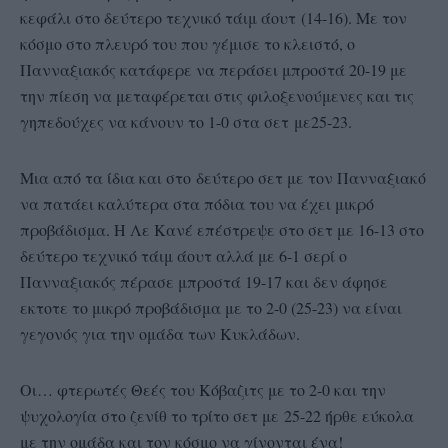
κεφάλι στο δεύτερο τεχνικό τάιμ άουτ (14-16). Με τον
κόσμο στο πλευρό του που γέμισε το κλειστό, ο
Πανναξιακός κατάφερε να περάσει μπροστά 20-19 με
την πίεση να μεταφέρεται στις φιλοξενούμενες και τις
γηπεδούχες να κάνουν το 1-0 στα σετ με25-23.
Μια από τα ίδια και στο δεύτερο σετ με τον Πανναξιακό
να πατάει καλύτερα στα πόδια του να έχει μικρό
προβάδισμα. Η Λε Κανέ επέστρεψε στο σετ με 16-13 στο
δεύτερο τεχνικό τάιμ άουτ αλλά με 6-1 σερί ο
Πανναξιακός πέρασε μπροστά 19-17 και δεν άφησε
εκτοτε το μικρό προβάδισμα με το 2-0 (25-23) να είναι
γεγονός για την ομάδα των Κυκλάδων.
Οι… φτερωτές Θεές του Κόβαζιτς με το 2-0 και την
ψυχολογία στο ζενίθ το τρίτο σετ με 25-22 ήρθε εύκολα
με την ομάδα και τον κόσμο να γίνονται ένα!