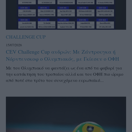
CHALLENGE CUP
15/07/2026
CEV Challenge Cup ανδρών: Με Ζάντρουγκα ή
Νόρντενσκοφ ο Ολυμπιακός, με Γκίεσεν ο ΟΦΗ
Με τον Ολυμπιακό να φαντάζει ως ένα από τα φαβορί για
την κατάκτηση του τροπαίου αλλά και τον ΟΦΗ πιο ώριμο
από ποτέ στο τρίτο του συνεχόμενο ευρωπαϊκό...