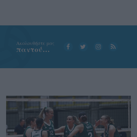
Aκολουθήστε μας
παντού…