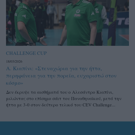
CHALLENGE CUP
18/03/2026
Α. Κιαπίνι: «Στεναχώρια για την ήττα,
περηφάνεια για την πορεία, ευχαριστώ στον
κόσμο»
Δεν έκρυψε τα αισθήματά του ο Αλεσάντρο Κιαπίνι,
μιλώντας στο επίσημο σάιτ του Παναθηναϊκού, μετά την
ήττα με 3-0 στον δεύτερο τελικό του CEV Challenge...