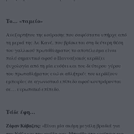
Το… «ταμείο»
Ανεξαρτήτου της κούρασης που σαφέστατα υπήρχε από
τη μεριά της Λε Κανέ, που βρίσκεται στη δεύτερη θέση
του γαλλικού πρωτάθληματος το αποτέλεσμα είναι
πολύ σημαντικό αφού ο Πανναξιακός κερδίζει
ψυχολογία από τη μία ενόψει και του δεύτερου γύρου
του πρωταθλήματος ενώ οι αθλήτριές του κερδίζουν
εμπειρίες σε αγωνιστικό επίπεδο αφού κοντράρονται
σε… ευρωπαϊκό επίπεδο.
Τάδε έφη…
«Είναι μία ακόμη μεγάλη βραδιά για
Ζόραν Κόβαζιτς:
την Νάξο και την ομάδα μας. Μπράβο στα κορίτσια για