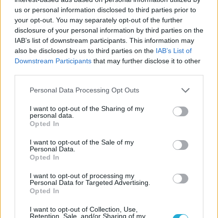
us or personal information disclosed to third parties prior to
your opt-out. You may separately opt-out of the further
05/08/2026
disclosure of your personal information by third parties on the
Προς στρατηγική συνεργασία ΠΑΣΑΠΠ και
Πανεπιστημίου Πατρών
IAB’s list of downstream participants. This information may
also be disclosed by us to third parties on the
IAB’s List of
Downstream Participants
that may further disclose it to other
05/08/2026
third parties.
Πρώτο δυνατό τεστ της Εθνικής Γυναικών επί ιταλικού
Please note that this website/app uses one or more Google
εδάφους με Σουηδία
Personal Data Processing Opt Outs
services and may gather and store information including but
not limited to your visit or usage behaviour. You may click to
I want to opt-out of the Sharing of my
personal data.
grant or deny consent to Google and its third-party tags to
Opted In
use your data for below specified purposes in below Google
consent section.
I want to opt-out of the Sale of my
ΓΝΩΜΕΣ
Personal Data.
Opted In
I want to opt-out of processing my
Personal Data for Targeted Advertising.
ΠΕΝΥ ΡΟΝΤΟΓΙΑΝΝΗ
Opted In
11/03/2026
I want to opt-out of Collection, Use,
Από την Περούτζια του 2000
Retention, Sale, and/or Sharing of my