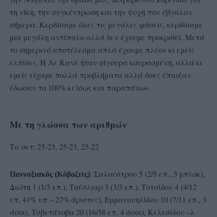
τη νίκη, την συγκέντρωση και την ψυχή που έβγαλαν
σήμερα. Κερδίσαμε όλες τις μεγάλες φάσεις, κερδίσαμε
μια μεγάλη αντίπαλο αλλά δεν έχουμε προκριθεί. Μετά
το σημερινό αποτέλεσμα απλά έχουμε πλέον κι εμείς
ελπίδες. Η Λε Κανέ ήταν σίγουρα κουρασμένη, αλλά κι
εμείς είχαμε πολλά προβλήματα αλλά όσες έπαιξαν
έδωσαν το 100% κι ίσως και παραπάνω».
Με τη γλώσσα των αριθμών
Τα σετ: 25-23, 25-23, 25-22
: Σαλούστρου 5 (2/5 επ., 3 μπλοκ),
Πανναξιακός (Κόβαζιτς)
Διώτη 1 (1/3 επ.), Τσέσλιαρ 3 (3/3 επ.), Τοτσίδου 4 (4/12
επ, 41% υπ – 27% άριστες), Εμμανουηλίδου 10 (7/11 επ., 3
άσοι), Τσβετάνοβα 20 (16/38 επ, 4 άσοι), Κελεσίδου –λ