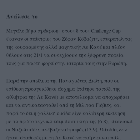
Ανάλυσε το
Μεγάλο βήμα πρόκρισης στους 8 τους Challenge Cup
έκαναν οι παίκτριες του Ζόραν Κόβαζιτς, επικρατώντας
της κουρασμένης αλλά μαχητικής Λε Κανέ και πλέον
θέλουν στις 21/1 να συνεχίσουν την ξέφρενη πορεία
τους για πρώτη φορά στην ιστορία τους στην Ευρώπη.
Παρά την απώλεια της Παναγιώτας Διώτη, που σε
επίθεση προσγειώθηκε άσχημα (πάτησε το πόδι της
αθλήτρια της Λε Κανέ) με αποτέλεσμα να αποχωρήσει
και να αντικατασταθεί από τη Μίλιτσα Γιόβιτς, και
παρά το ότι η γαλλική ομάδα είχε καλύτερη εκκίνηση
με το πρώτο τεχνικό τάιμ άουτ υπέρ της (6-8), σταδιακά
οι Ναξιώτισσες ανέβαζαν στροφές (13-9), Ωστόσο, δεν
ήταν σταθερές με τη Λε Κανέ να παίρνει και πάλι