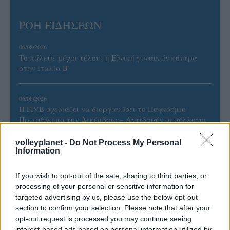
ΡΟΗ ΕΙΔΗΣΕΩΝ
06/08/2026
Το πάλεψε μέχρι τέλους η Εθνική γυναικών κόντρα
στην Ιταλία Β’
06/08/2026
Η FIVB σχεδιάζει να διοργανώσει το Παγκόσμιο
Πρωτάθλημα τον Δεκέμβριο – Αντιδρούν οι σύλλογοι
volleyplanet -
Do Not Process My Personal
06/08/2026
Information
Έτοιμη για… υψηλές πτήσεις η Μπενφίκα του Ψάρρα
με τον «Ιπτάμενο Ολλανδό» Βίλτενμπουργκ
If you wish to opt-out of the sale, sharing to third parties, or
processing of your personal or sensitive information for
targeted advertising by us, please use the below opt-out
05/08/2026
section to confirm your selection. Please note that after your
Ισόπαλο το πρωτο φιλικό τεστ της Εθνικής στο
opt-out request is processed you may continue seeing
Ουρμπίνο
interest-based ads based on personal information utilized by