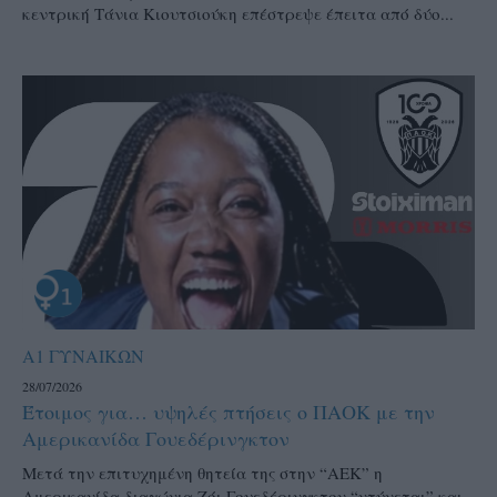
κεντρική Τάνια Κιουτσιούκη επέστρεψε έπειτα από δύο...
Α1 ΓΥΝΑΙΚΩΝ
28/07/2026
Έτοιμος για… υψηλές πτήσεις ο ΠΑΟΚ με την
Αμερικανίδα Γουεδέρινγκτον
Μετά την επιτυχημένη θητεία της στην “ΑΕΚ” η
Αμερικανίδα διαγώνια Ζόι Γουεδέρινγκτον “ντύνεται” και