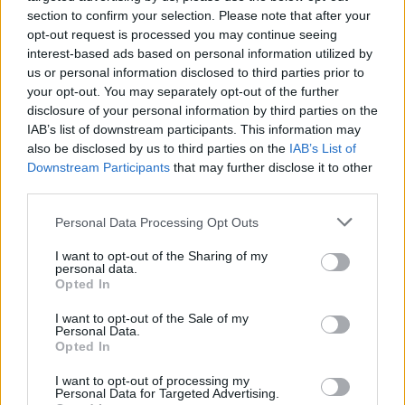
ΓΝΩΜΕΣ
section to confirm your selection. Please note that after your
opt-out request is processed you may continue seeing
interest-based ads based on personal information utilized by
us or personal information disclosed to third parties prior to
your opt-out. You may separately opt-out of the further
ΠΕΝΥ ΡΟΝΤΟΓΙΑΝΝΗ
disclosure of your personal information by third parties on the
11/03/2026
IAB’s list of downstream participants. This information may
Από την Περούτζια του 2000
also be disclosed by us to third parties on the
IAB’s List of
στο σήμερα: Tο τρίτο
Downstream Participants
that may further disclose it to other
ευρωπαϊκό ραντεβού του
Παναθηναϊκού με την
third parties.
ιστορία
Please note that this website/app uses one or more Google
Personal Data Processing Opt Outs
services and may gather and store information including but
not limited to your visit or usage behaviour. You may click to
I want to opt-out of the Sharing of my
personal data.
grant or deny consent to Google and its third-party tags to
ΗΛΙΑΣ ΠΑΠΑΪΩΑΝΝΟΥ
Opted In
use your data for below specified purposes in below Google
08/03/2026
consent section.
Αναγνώριση και σεβασμός
I want to opt-out of the Sale of my
Personal Data.
οι σημαντικότερες νίκες του
Opted In
Α.Ο. Θήρας
I want to opt-out of processing my
Personal Data for Targeted Advertising.