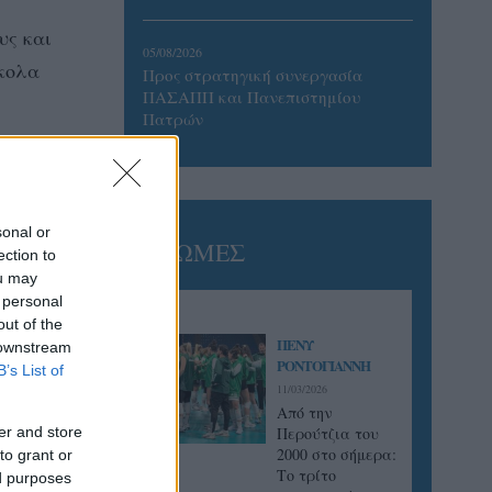
υς και
05/08/2026
σκολα
Προς στρατηγική συνεργασία
ΠΑΣΑΠΠ και Πανεπιστημίου
Πατρών
αν την
λοκ με
sonal or
ΓΝΩΜΕΣ
ection to
ά
ou may
φτασαν
 personal
out of the
ΠΕΝΥ
 downstream
ΡΟΝΤΟΓΙΑΝΝΗ
B’s List of
11/03/2026
Από την
er and store
Περούτζια του
2000 στο σήμερα:
to grant or
Tο τρίτο
ed purposes