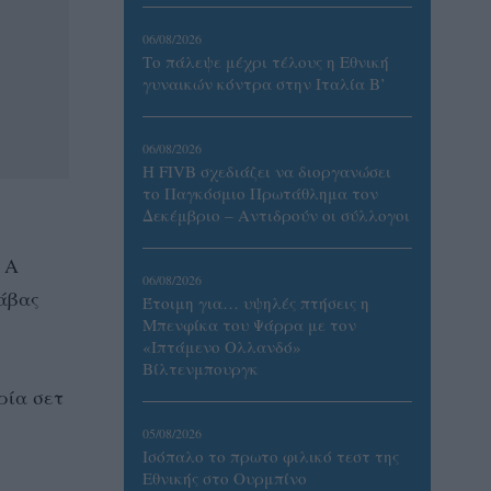
06/08/2026
Το πάλεψε μέχρι τέλους η Εθνική
γυναικών κόντρα στην Ιταλία Β’
06/08/2026
Η FIVB σχεδιάζει να διοργανώσει
το Παγκόσμιο Πρωτάθλημα τον
Δεκέμβριο – Αντιδρούν οι σύλλογοι
 Α
06/08/2026
ράβας
Έτοιμη για… υψηλές πτήσεις η
Μπενφίκα του Ψάρρα με τον
«Ιπτάμενο Ολλανδό»
Βίλτενμπουργκ
ρία σετ
05/08/2026
Ισόπαλο το πρωτο φιλικό τεστ της
Εθνικής στο Ουρμπίνο