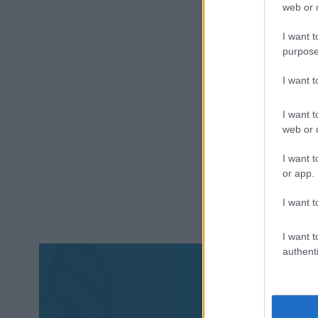
web or d
I want t
purpose
I want 
I want t
web or d
I want t
or app.
I want t
I want t
authenti
Aκολου
πα