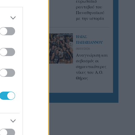
ευρωπαϊκό
ραντεβού του
Παναθηναϊκού
με την ιστορία
ΗΛΙΑΣ
ΠΑΠΑΪΩΑΝΝΟΥ
08/03/2026
Αναγνώριση και
σεβασμός οι
σημαντικότερες
νίκες του Α.Ο.
Θήρας