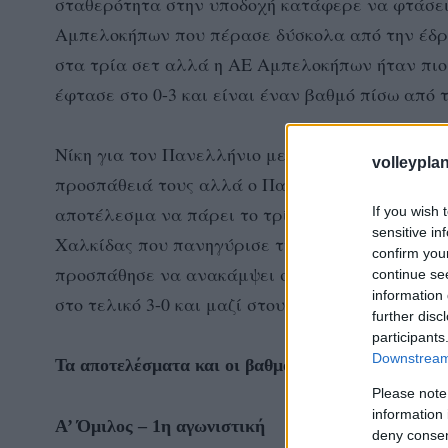
σταθερότητα στην υποδοχή κατάφερε να φτάσει 
Αμπελοκήπων που πέρασε δύσκολα από την έδρα
στα τρία σετ αλλά η ΑΕ Αμπελοκήπων ήταν πιο
έφτασε στο 0-3 και είναι έναν βαθμό πίσω από
Νίκη για τον Πανελλήνιο με 3-0 επί του ΕΑΟ Σ
volleyplan
προσπάθειά τους αλλά ο Πανελλήνιος ήταν ανώτ
αποτέλεσμα να πάρει το τρίποντο και να φτάσε
If you wish 
sensitive in
Χαλκίδας που πανηγύρισε την πρώτη νίκη για φ
confirm you
προσπάθησε να ανακάμψει στο δεύτερο και το τ
continue se
information 
στο τελικό 3-0 και μαζί στους 3 βαθμούς σε 2 αγ
further disc
participants
Downstream 
Τα αποτελέσματα και οι βαθμολογίες:
Please note
information 
Α’ Όμιλος – 1η αγωνιστική
deny consent