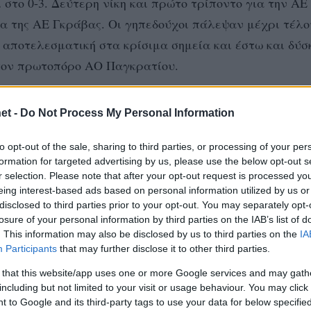
στο 0-3. Δεύτερη νίκη και πρώτο τρίποντο για την ΑΕ
 της ΑΕ Γκράβας. Οι γηπεδούχοι πάλεψαν μέχρι τέλο
 αποτελεσματική στα κρίσιμα σημεία και έστω και δύ
 τον πρωτοπόρο ΑΟ Παγκρατίου.
πάτων σε ένα ωραίο παιχνίδι. Οι φιλοξενούμενοι έκαν
et -
Do Not Process My Personal Information
ερος και πίεσε τόσο από το σερβίς όσο και από το μπ
ι τους 4 βαθμούς. Έναν βαθμό πίσω βρίσκεται η ΟΠΕ
to opt-out of the sale, sharing to third parties, or processing of your per
formation for targeted advertising by us, please use the below opt-out s
έτος. Ο ΓΣ Κυψέλης δεν μπήκε καλά στο παιχνίδι αλλ
r selection. Please note that after your opt-out request is processed y
ρίτο σετ. Ωστόσο οι γηπεδούχοι ήταν καλύτεροι και έ
eing interest-based ads based on personal information utilized by us or
disclosed to third parties prior to your opt-out. You may separately opt-
ώνες.
losure of your personal information by third parties on the IAB’s list of
. This information may also be disclosed by us to third parties on the
IA
Participants
that may further disclose it to other third parties.
 that this website/app uses one or more Google services and may gath
including but not limited to your visit or usage behaviour. You may click 
 to Google and its third-party tags to use your data for below specifi