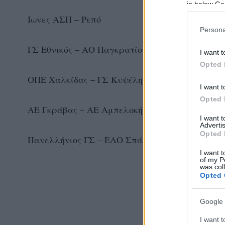
in below Go
Ίωνες ΑΣΠ – Ρεπό
Persona
ΓΣ Εθνικός – ΑΟ Παγκρατίου 0-3 (18-25,17-25,16
I want t
Opted 
ΟΠΕ Χαλκίδας – ΓΣ Κυψέλης 3-0 (25-13,25-20,25
I want t
Opted 
ΑΕ Γκράβας – ΑΕ Αμπελοκήπων 0-3 (24-26,22-25,
I want 
Advertis
Opted 
Πανελλήνιος ΓΣ – ΕΑΟ Σπάτων 3-0 (25-20,25-20,
I want t
of my P
was col
Opted 
Google 
I want t