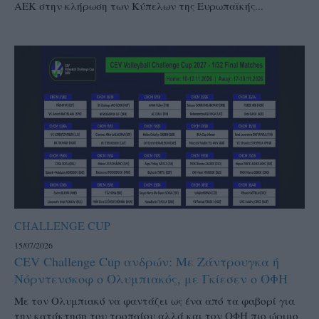
ΑΕΚ στην κλήρωση των Κύπελων της Ευρωπαϊκής...
CHALLENGE CUP
15/07/2026
CEV Challenge Cup ανδρών: Με Ζάντρουγκα ή
Νόρντενσκοφ ο Ολυμπιακός, με Γκίεσεν ο ΟΦΗ
Με τον Ολυμπιακό να φαντάζει ως ένα από τα φαβορί για
την κατάκτηση του τροπαίου αλλά και τον ΟΦΗ πιο ώριμο