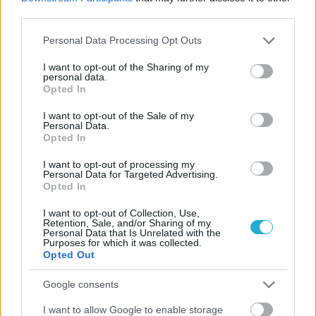
third parties.
Please note that this website/app uses one or more Google
Personal Data Processing Opt Outs
services and may gather and store information including but
not limited to your visit or usage behaviour. You may click to
I want to opt-out of the Sharing of my
personal data.
grant or deny consent to Google and its third-party tags to
Opted In
use your data for below specified purposes in below Google
consent section.
I want to opt-out of the Sale of my
Personal Data.
Opted In
I want to opt-out of processing my
ΡΟΗ ΕΙΔΗΣΕΩΝ
Personal Data for Targeted Advertising.
Opted In
06/08/2026
I want to opt-out of Collection, Use,
Η FIVB σχεδιάζει να διοργανώσει το Παγκόσμιο
Retention, Sale, and/or Sharing of my
Πρωτάθλημα τον Δεκέμβριο – Αντιδρούν οι σύλλογοι
Personal Data that Is Unrelated with the
Purposes for which it was collected.
Opted Out
06/08/2026
Έτοιμη για… υψηλές πτήσεις η Μπενφίκα του Ψάρρα
Google consents
με τον «Ιπτάμενο Ολλανδό» Βίλτενμπουργκ
I want to allow Google to enable storage