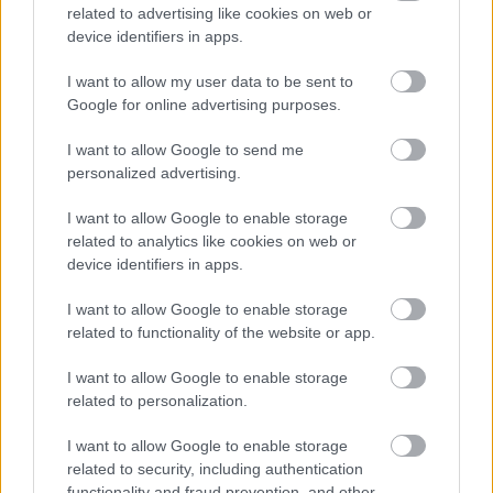
related to advertising like cookies on web or
device identifiers in apps.
05/08/2026
Ισόπαλο το πρωτο φιλικό τεστ της Εθνικής στο
I want to allow my user data to be sent to
Ουρμπίνο
Google for online advertising purposes.
05/08/2026
I want to allow Google to send me
Προς στρατηγική συνεργασία ΠΑΣΑΠΠ και
personalized advertising.
Πανεπιστημίου Πατρών
I want to allow Google to enable storage
related to analytics like cookies on web or
05/08/2026
device identifiers in apps.
Πρώτο δυνατό τεστ της Εθνικής Γυναικών επί ιταλικού
εδάφους με Σουηδία
I want to allow Google to enable storage
related to functionality of the website or app.
05/08/2026
I want to allow Google to enable storage
Η Καλαπόδα, «μία φίλη απ’ τα παλιά», ορθώνει το
related to personalization.
ανάστημά της ξανά στη Σαντορίνη
I want to allow Google to enable storage
related to security, including authentication
functionality and fraud prevention, and other