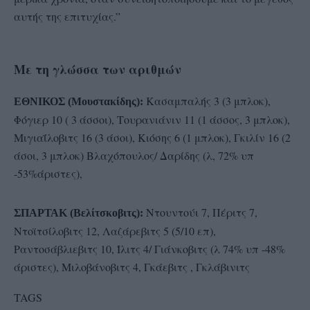
αυτής της επιτυχίας.”
Με τη γλώσσα των αριθμών
Κασαμπαλής 3 (3 μπλοκ),
ΕΘΝΙΚΟΣ (Μουστακίδης):
Φόγιερ 10 ( 3 άσσοι), Τουρανιάνιν 11 (1 άσσος, 3 μπλοκ),
Μιγιαΐλοβιτς 16 (3 άσοι), Κιόσης 6 (1 μπλοκ), Γκιλίν 16 (2
άσοι, 3 μπλοκ) Βλαχόπουλος/ Δαρίδης (λ, 72% υπ
-53%άριστες),
Ντουντούι 7, Πέριτς 7,
ΣΠΑΡΤΑΚ (Βελίτσκοβιτς):
Ντοϊτσίλοβιτς 12, Λαζάρεβιτς 5 (5/10 επ),
Ραντοσάβλιεβιτς 10, Ίλιτς 4/ Γιάνκοβιτς (λ 74% υπ -48%
άριστες), Μιλοβάνοβιτς 4, Γκάεβιτς , Γκλάβινιτς
TAGS