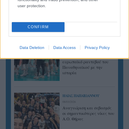
user protection.
ΓΝΩΜΕΣ
CONFIRM
ΠΕΝΥ ΡΟΝΤΟΓΙΑΝΝΗ
11/03/2026
Data Deletion
Data Access
Privacy Policy
Από την Περούτζια του 2000
στο σήμερα: Tο τρίτο
ευρωπαϊκό ραντεβού του
Παναθηναϊκού με την
ιστορία
ΗΛΙΑΣ ΠΑΠΑΪΩΑΝΝΟΥ
08/03/2026
Αναγνώριση και σεβασμός
οι σημαντικότερες νίκες του
Α.Ο. Θήρας