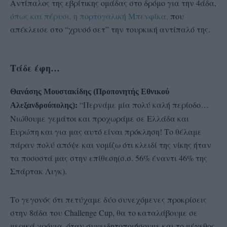
Αντίπαλος της εβρίτικης ομάδας στο δρόμο για την 4άδα,
όπως και πέρυσι, η πορτογαλική Μπενφίκα,
που
απέκλεισε στο “χρυσό σετ” την τουρκική αντίπαλό της.
Τάδε έφη…
Θανάσης Μουστακίδης (Προπονητής Εθνικού
“Περνάμε μία πολύ καλή περίοδο…
Αλεξανδρούπολης):
Νιώθουμε γεμάτοι και προχωράμε σε Ελλάδα και
Ευρώπη και για μας αυτό είναι πρόκληση! Το θέλαμε
πάραν πολύ απόψε και νομίζω ότι κλειδί της νίκης ήταν
τα ποσοστά μας στην επίθεση(σ.σ. 56% έναντι 46% της
Σπάρτακ Λιγκ).
Το γεγονός ότι πετύχαμε δύο συνεχόμενες προκρίσεις
στην 8άδα του Challenge Cup, θα το καταλάβουμε σε
μερικά χρόνια, όταν συνειδητοποιήσουμε και το μέγεθος