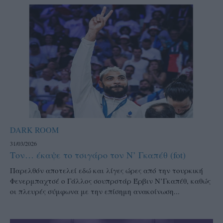
DARK ROOM
31/03/2026
Τον… έκαψε το τσιγάρο τον Ν’ Γκαπέθ (fot)
Παρελθόν αποτελεί εδώ και λίγες ώρες από την τουρκική
Φενερμπαχτσέ ο Γάλλος σουπρστάρ Έρβιν Ν’Γκαπέθ, καθώς
οι πλευρές σύμφωνα με την επίσημη ανακοίνωση...