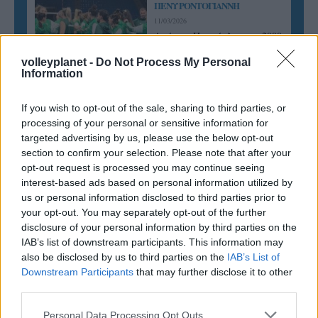
ΠΕΝΥ ΡΟΝΤΟΓΙΑΝΝΗ
11/03/2026
Από την Περούτζια του 2000
στο σήμερα: Tο τρίτο
ευρωπαϊκό ραντεβού του
volleyplanet -
Do Not Process My Personal
Information
Παναθηναϊκού με την
ιστορία
If you wish to opt-out of the sale, sharing to third parties, or
processing of your personal or sensitive information for
targeted advertising by us, please use the below opt-out
ΗΛΙΑΣ ΠΑΠΑΪΩΑΝΝΟΥ
section to confirm your selection. Please note that after your
08/03/2026
opt-out request is processed you may continue seeing
Αναγνώριση και σεβασμός
interest-based ads based on personal information utilized by
οι σημαντικότερες νίκες του
us or personal information disclosed to third parties prior to
Α.Ο. Θήρας
your opt-out. You may separately opt-out of the further
disclosure of your personal information by third parties on the
IAB’s list of downstream participants. This information may
also be disclosed by us to third parties on the
IAB’s List of
Downstream Participants
that may further disclose it to other
third parties.
Please note that this website/app uses one or more Google
Personal Data Processing Opt Outs