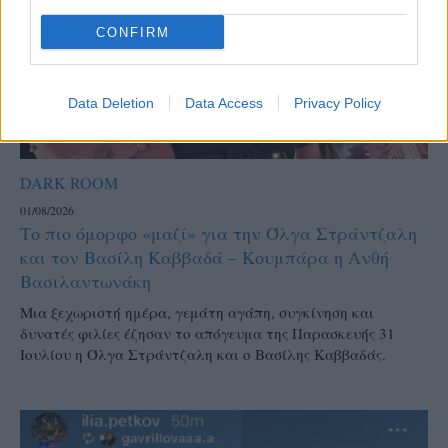
CONFIRM
Data Deletion
Data Access
Privacy Policy
DARK ROOM
01/08/2026
Το πιο όμορφο «μαζί» για την Όλγα Στράντζαλη
και τον Βασίλη Καββαδά – Κουμπάρα η Ανθή
Βασιλαντωνάκη
Μια ξεχωριστή ημέρα, γεμάτη αγάπη, συγκίνηση και
δυνατές φιλίες έζησαν το απόγευμα της Παρασκευής 31
Ιουλίου η Όλγα Στράντζαλη και ο Βασίλης Καββαδάς.