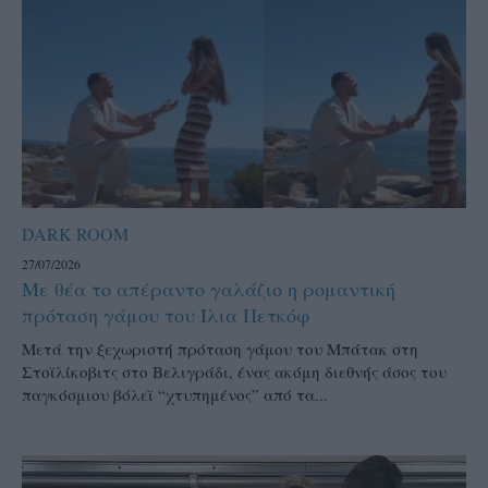
DARK ROOM
27/07/2026
Με θέα το απέραντο γαλάζιο η ρομαντική
πρόταση γάμου του Ίλια Πετκόφ
Μετά την ξεχωριστή πρόταση γάμου του Μπάτακ στη
Στοϊλίκοβιτς στο Βελιγράδι, ένας ακόμη διεθνής άσος του
παγκόσμιου βόλεϊ “χτυπημένος” από τα...