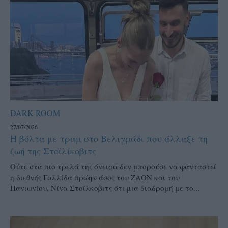
DARK ROOM
27/07/2026
Η βόλτα με τραμ στο Βελιγράδι που άλλαξε τη
ζωή της Στοϊλίκοβιτς
Ούτε στα πιο τρελά της όνειρα δεν μπορούσε να φανταστεί
η διεθνής Γαλλίδα πρώην άσος του ΖΑΟΝ και του
Πανιωνίου, Νίνα Στοίλκοβιτς ότι μια διαδρομή με το...