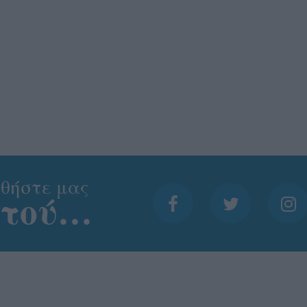
θήστε μας
ντού…