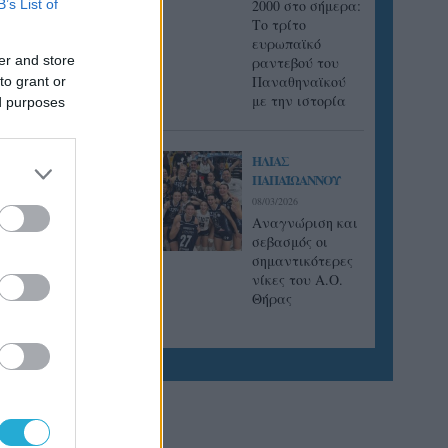
B’s List of
2000 στο σήμερα:
Tο τρίτο
ευρωπαϊκό
er and store
ραντεβού του
Παναθηναϊκού
to grant or
με την ιστορία
ed purposes
ΗΛΙΑΣ
ΠΑΠΑΪΩΑΝΝΟΥ
08/03/2026
Αναγνώριση και
σεβασμός οι
σημαντικότερες
νίκες του Α.Ο.
Θήρας