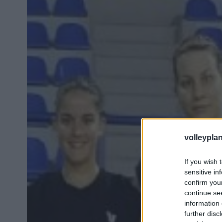
volleyplan
If you wish 
sensitive in
confirm you
continue se
information 
further disc