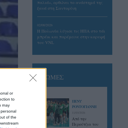
παλιά», ορθώνει το ανάστημά της
ξανά στη Σαντορίνη
02/08/2026
Η Πολωνία λύγισε τις ΗΠΑ στο τάι
μπρέικ και παρέμεινε στην κορυφή
του VNL
ΓΝΩΜΕΣ
sonal or
ection to
ΠΕΝΥ
ou may
ΡΟΝΤΟΓΙΑΝΝΗ
 personal
11/03/2026
out of the
Από την
 downstream
Περούτζια του