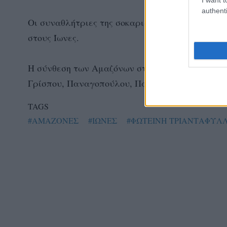
authenti
Οι συναθλήτριες της σοκαρισμένες από την εξέλι
στους Ίωνες.
Η σύνθεση των Αμαζόνων στο συγκεκριμένο ματ
Γρίσπου, Παναγοπούλου, Πατραμάνη (λ) Μερσι
TAGS
#ΑΜΑΖΟΝΕΣ
#ΙΩΝΕΣ
#ΦΩΤΕΙΝΗ ΤΡΙΑΝΤΑΦΥΛ