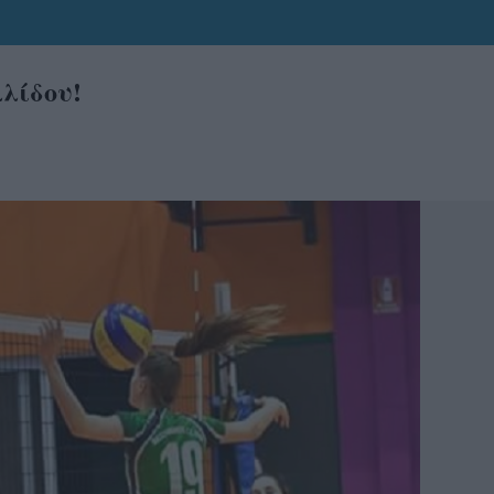
λλίδου!