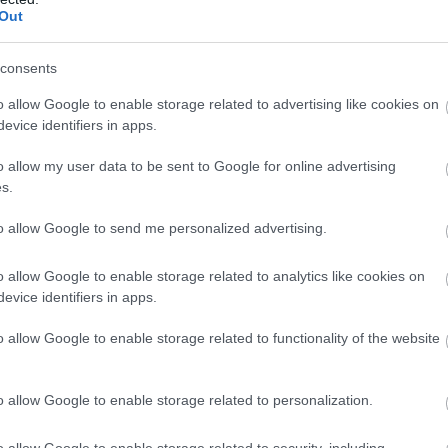
Out
consents
o allow Google to enable storage related to advertising like cookies on
evice identifiers in apps.
ιούχος της Φιλοσοφικής, ύστερα από κακή προσγείωση 
o allow my user data to be sent to Google for online advertising
s.
ζοντας από τους πόνους, προκαλώντας σοκ σε όσους ή
to allow Google to send me personalized advertising.
o allow Google to enable storage related to analytics like cookies on
ες από το προπονητικό τιμ της ομάδας, στη συνέχεια
evice identifiers in apps.
ηκε σε εξετάσεις οι οποίες επιβεβαίωσαν τους χειρό
o allow Google to enable storage related to functionality of the website
είχε έρθει φέτος από την ΑΕ Ρέντη, υποχρεώνει τον
o allow Google to enable storage related to personalization.
τα πλάνα του και να ψάξει λύσεις από το υπάρχον ρ
o allow Google to enable storage related to security, including