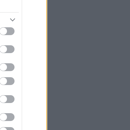
σε
ταν
τερους
όστερ.