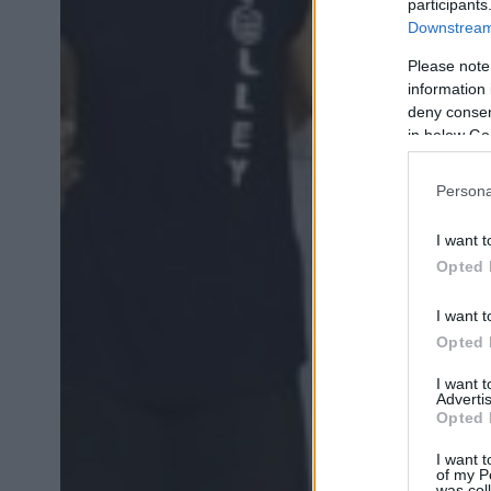
participants
Downstream 
Please note
information 
deny consent
in below Go
Persona
I want t
Opted 
I want t
Opted 
I want 
Advertis
Opted 
I want t
of my P
was col