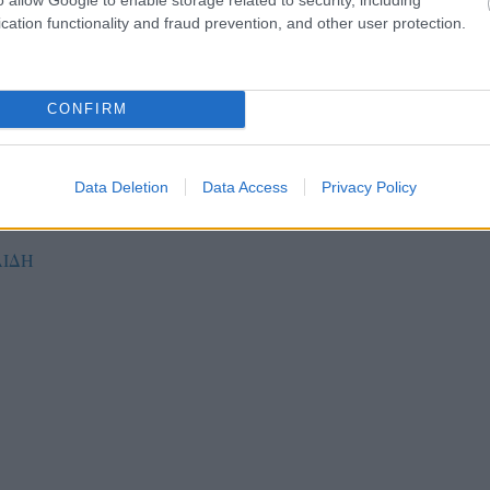
cation functionality and fraud prevention, and other user protection.
ξη, της αφιέρωσαν τη νίκη με 3-0 (25-14, 25-14, 25-13)
CONFIRM
ς ήταν: Αυγοκλούρη, Παπαδέδε, Τριανταφυλλίδη, Πολ
άδη, Διαμαντόπούλου, Μεντζελόπουλου, Μπιτσάκου.
Data Deletion
Data Access
Privacy Policy
ΛΙΔΗ