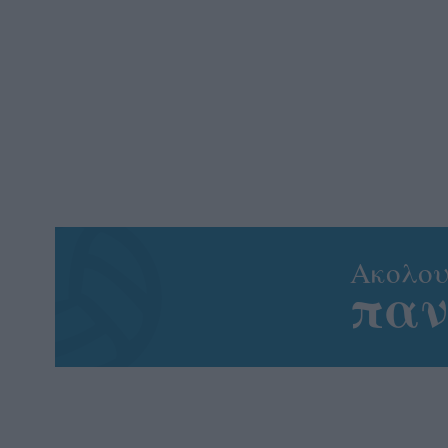
Aκολου
πα