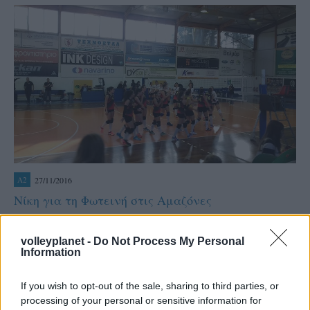
27/11/2016
A2
Νίκη για τη Φωτεινή στις Αμαζόνες
Στην τέταρτη θέση της βαθμολογίας του Α2 υποομίλου
γυναικών βρέθηκαν οι Αμαζόνες που κέρδισαν απόψε για
volleyplanet -
Do Not Process My Personal
η
την 4
αγωνιστική τον ΟΠΕΡ με 3-1.
Information
If you wish to opt-out of the sale, sharing to third parties, or
processing of your personal or sensitive information for