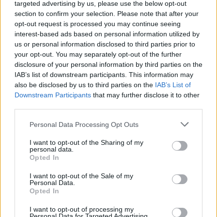
targeted advertising by us, please use the below opt-out
section to confirm your selection. Please note that after your
opt-out request is processed you may continue seeing
interest-based ads based on personal information utilized by
us or personal information disclosed to third parties prior to
your opt-out. You may separately opt-out of the further
disclosure of your personal information by third parties on the
IAB’s list of downstream participants. This information may
also be disclosed by us to third parties on the
IAB’s List of
Downstream Participants
that may further disclose it to other
third parties.
Please note that this website/app uses one or more Google
Personal Data Processing Opt Outs
services and may gather and store information including but
21/11/2016
A2
not limited to your visit or usage behaviour. You may click to
I want to opt-out of the Sharing of my
Τέλος η σεζόν για την Τριανταφυλλίδου!
personal data.
grant or deny consent to Google and its third-party tags to
Opted In
use your data for below specified purposes in below Google
Σοκ με Φωτεινή Τριανταφυλλίδου στις Αμαζόνες η οποία
consent section.
χάνει όλη τη σεζόν. Η κεντρική παίκτρια της ομάδας της
I want to opt-out of the Sale of my
Personal Data.
Ν.Ερυθραίας η οποία χειρουργήθηκε πριν από λίγες ώρες,
Opted In
υπέστη χιαστούς και ρήξη μηνίσκου σε ανύποπτη φάση λίγο
πριν το τέλος του δεύτερου σετ του χθεσινού αγώνα με τους
I want to opt-out of processing my
Ίωνες για τον Α1 υποόμιλο στο κλειστό «Στ. Καλαϊτζής»
Personal Data for Targeted Advertising.