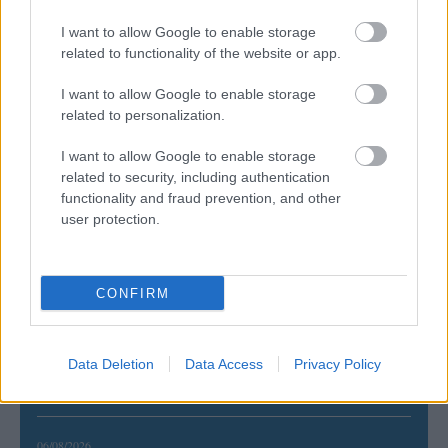
I want to allow Google to enable storage
related to functionality of the website or app.
I want to allow Google to enable storage
related to personalization.
I want to allow Google to enable storage
related to security, including authentication
ΡΟΗ ΕΙΔΗΣΕΩΝ
functionality and fraud prevention, and other
user protection.
06/08/2026
Το πάλεψε μέχρι τέλους η Εθνική γυναικών κόντρα
στην Ιταλία Β’
CONFIRM
06/08/2026
Η FIVB σχεδιάζει να διοργανώσει το Παγκόσμιο
Data Deletion
Data Access
Privacy Policy
Πρωτάθλημα τον Δεκέμβριο – Αντιδρούν οι σύλλογοι
06/08/2026