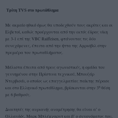
Τρίτη ΤVS στο πρωτάθλημα
Με ακμαίο ηθικό όμως θα υποδεχθούν τους ακρίτες και οι
Ελβετοί, καθώς προέρχονται από την εκτός έδρας νίκη
με 3-1 επί της VBC Raiffeisen, φτάνοντας τις δύο
συνεχόμενες, έπειτα από την ήττα της Αμρισβιλ στην
πρεμιέρα του πρωταθλήματος.
Μάλιστα έπειτα από τρεις αγωνιστικές, η ομάδα του
γεννημένου στην Πρίστινα τεχνικού, Μπουζάρ
Ντερβισάι, ο οποίος ως επαγγελματίας παίκτης πέρασε
η
και στο Ελληνικό πρωτάθλημα, βρίσκονται στην 3
θέση
με 6 βαθμούς.
Διαιτητές της αυριανής αναμέτρησης θα είναι α’ ο
Ολλανδός, Μαρκ Μπλέμχαρντ και β’ ο συνονόματος του,