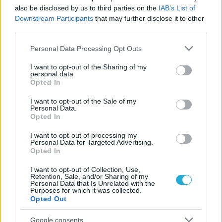
Αναγνώριση και σεβασμός
also be disclosed by us to third parties on the
IAB’s List of
οι σημαντικότερες νίκες του
Downstream Participants
that may further disclose it to other
Α.Ο. Θήρας
third parties.
Please note that this website/app uses one or more Google
Personal Data Processing Opt Outs
services and may gather and store information including but
not limited to your visit or usage behaviour. You may click to
I want to opt-out of the Sharing of my
personal data.
grant or deny consent to Google and its third-party tags to
Opted In
use your data for below specified purposes in below Google
consent section.
I want to opt-out of the Sale of my
Personal Data.
Opted In
I want to opt-out of processing my
Personal Data for Targeted Advertising.
Opted In
I want to opt-out of Collection, Use,
Retention, Sale, and/or Sharing of my
Personal Data that Is Unrelated with the
Purposes for which it was collected.
Opted Out
Google consents