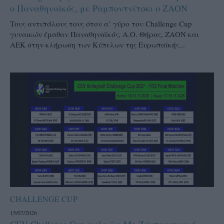
ο Παναθηναϊκός, με Ραμποντνίτσκι ο ΖΑΟΝ
Τους αντιπάλους τους στον α’ γύρο του Challenge Cup
γυναικών έμαθαν Παναθηναϊκός, Α.Ο. Θήρας, ΖΑΟΝ και
ΑΕΚ στην κλήρωση των Κύπελων της Ευρωπαϊκής...
CHALLENGE CUP
15/07/2026
CEV Challenge Cup ανδρών: Με Ζάντρουγκα ή