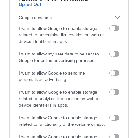
Opted Out
ΡΟΗ ΕΙΔΗΣΕΩΝ
Google consents
08/08/2026
I want to allow Google to enable storage
Δείπνο της ΕΟΠΕ προς τιμήν του Ισίδωρου Κούβελου
related to advertising like cookies on web or
παρουσία των Εθνικών ομάδων
device identifiers in apps.
I want to allow my user data to be sent to
07/08/2026
Google for online advertising purposes.
«Αντίο» με ήττα για τις διεθνείς μας στο τουρνουά του
Ουρμπίνο
I want to allow Google to send me
personalized advertising.
06/08/2026
I want to allow Google to enable storage
Το πάλεψε μέχρι τέλους η Εθνική γυναικών κόντρα
related to analytics like cookies on web or
στην Ιταλία Β’
device identifiers in apps.
I want to allow Google to enable storage
06/08/2026
Η FIVB σχεδιάζει να διοργανώσει το Παγκόσμιο
related to functionality of the website or app.
Πρωτάθλημα τον Δεκέμβριο – Αντιδρούν οι σύλλογοι
I want to allow Google to enable storage