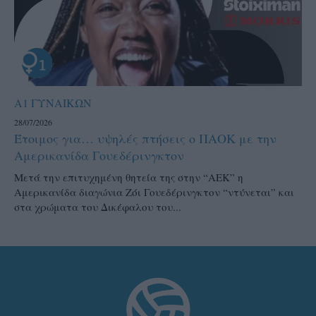
Α1 ΓΥΝΑΙΚΩΝ
28/07/2026
Έτοιμος για… υψηλές πτήσεις ο ΠΑΟΚ με την
Αμερικανίδα Γουεδέρινγκτον
Μετά την επιτυχημένη θητεία της στην “ΑΕΚ” η
Αμερικανίδα διαγώνια Ζόι Γουεδέρινγκτον “ντύνεται” και
στα χρώματα του Δικέφαλου του...