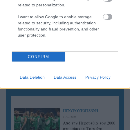
related to personalization.
06/08/2026
Έτοιμη για… υψηλές πτήσεις η Μπενφίκα του Ψάρρα
I want to allow Google to enable storage
με τον «Ιπτάμενο Ολλανδό» Βίλτενμπουργκ
related to security, including authentication
functionality and fraud prevention, and other
user protection.
05/08/2026
Ισόπαλο το πρωτο φιλικό τεστ της Εθνικής στο
Ουρμπίνο
CONFIRM
Data Deletion
Data Access
Privacy Policy
ΓΝΩΜΕΣ
ΠΕΝΥ ΡΟΝΤΟΓΙΑΝΝΗ
11/03/2026
Από την Περούτζια του 2000
στο σήμερα: Tο τρίτο