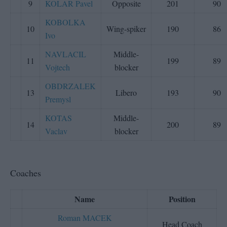
9
KOLAR Pavel
Opposite
201
90
KOBOLKA
10
Wing-spiker
190
86
Ivo
NAVLACIL
Middle-
11
199
89
Vojtech
blocker
OBDRZALEK
13
Libero
193
90
Premysl
KOTAS
Middle-
14
200
89
Vaclav
blocker
Coaches
Name
Position
Roman MACEK
Head Coach