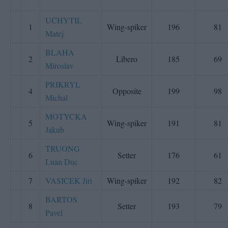
UCHYTIL
1
Wing-spiker
196
81
Matej
BLAHA
2
Libero
185
69
Miroslav
PRIKRYL
4
Opposite
199
98
Michal
MOTYCKA
5
Wing-spiker
191
81
Jakub
TRUONG
6
Setter
176
61
Luan Duc
7
VASICEK Jiri
Wing-spiker
192
82
BARTOS
8
Setter
193
79
Pavel