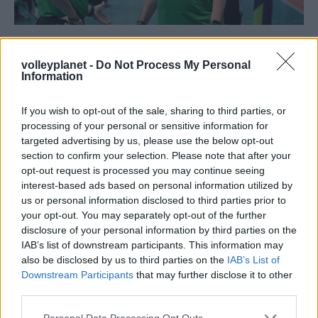
CHALLENGE CUP
18/03/2026
volleyplanet -
Do Not Process My Personal
Α. Κιαπίνι: «Στεναχώρια για την ήττα,
Information
περηφάνεια για την πορεία, ευχαριστώ στον
κόσμο»
If you wish to opt-out of the sale, sharing to third parties, or
processing of your personal or sensitive information for
Δεν έκρυψε τα αισθήματά του ο Αλεσάντρο Κιαπίνι,
targeted advertising by us, please use the below opt-out
μιλώντας στο επίσημο σάιτ του Παναθηναϊκού, μετά την
section to confirm your selection. Please note that after your
ήττα με 3-0 στον δεύτερο τελικό του CEV Challenge...
opt-out request is processed you may continue seeing
interest-based ads based on personal information utilized by
us or personal information disclosed to third parties prior to
your opt-out. You may separately opt-out of the further
disclosure of your personal information by third parties on the
IAB’s list of downstream participants. This information may
also be disclosed by us to third parties on the
IAB’s List of
Downstream Participants
that may further disclose it to other
third parties.
Please note that this website/app uses one or more Google
Personal Data Processing Opt Outs