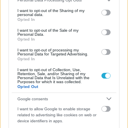
services and may gather and store information including but
not limited to your visit or usage behaviour. You may click to
I want to opt-out of the Sharing of my
personal data.
grant or deny consent to Google and its third-party tags to
Opted In
QUICK LINKS
use your data for below specified purposes in below Google
consent section.
I want to opt-out of the Sale of my
Personal Data.
Α1 Ανδρών
Opted In
Α1 Γυναικών
I want to opt-out of processing my
A2
Personal Data for Targeted Advertising.
Opted In
Διεθνή
Pre League Ανδρών
I want to opt-out of Collection, Use,
Retention, Sale, and/or Sharing of my
Pre League Γυναικών
Personal Data that Is Unrelated with the
Purposes for which it was collected.
League Cup “Νίκος Σαμαράς”
Opted Out
Ευρωπαϊκές Διοργανώσεις
Google consents
Ενώσεις – Ακαδημίες
I want to allow Google to enable storage
Διοικητικά Νέα
related to advertising like cookies on web or
Beach Volley
device identifiers in apps.