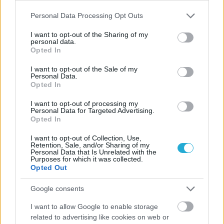
Please note that this website/app uses one or more Google
Personal Data Processing Opt Outs
services and may gather and store information including but
not limited to your visit or usage behaviour. You may click to
I want to opt-out of the Sharing of my
personal data.
grant or deny consent to Google and its third-party tags to
Opted In
use your data for below specified purposes in below Google
consent section.
I want to opt-out of the Sale of my
Personal Data.
Opted In
I want to opt-out of processing my
Personal Data for Targeted Advertising.
Opted In
I want to opt-out of Collection, Use,
Retention, Sale, and/or Sharing of my
Personal Data that Is Unrelated with the
Purposes for which it was collected.
Opted Out
Google consents
I want to allow Google to enable storage
related to advertising like cookies on web or