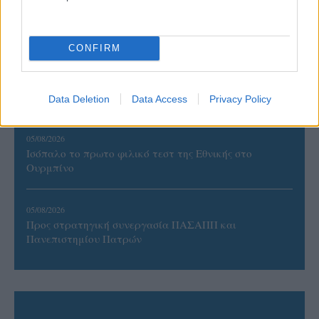
Η FIVB σχεδιάζει να διοργανώσει το Παγκόσμιο
Πρωτάθλημα τον Δεκέμβριο – Αντιδρούν οι σύλλογοι
CONFIRM
06/08/2026
Έτοιμη για… υψηλές πτήσεις η Μπενφίκα του Ψάρρα
με τον «Ιπτάμενο Ολλανδό» Βίλτενμπουργκ
Data Deletion
Data Access
Privacy Policy
05/08/2026
Ισόπαλο το πρωτο φιλικό τεστ της Εθνικής στο
Ουρμπίνο
05/08/2026
Προς στρατηγική συνεργασία ΠΑΣΑΠΠ και
Πανεπιστημίου Πατρών