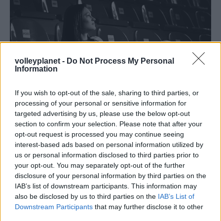
volleyplanet -
Do Not Process My Personal
Information
If you wish to opt-out of the sale, sharing to third parties, or
processing of your personal or sensitive information for
targeted advertising by us, please use the below opt-out
section to confirm your selection. Please note that after your
opt-out request is processed you may continue seeing
15/04/2016
ΣΥΝΕΝΤΕΥΞΕΙΣ
interest-based ads based on personal information utilized by
«Βγάζει νύχια» η Catwoman της Θήρας
us or personal information disclosed to third parties prior to
Η Γερμανίδα άσος του Α.Ο Θήρας σε μία
your opt-out. You may separately opt-out of the further
συνέντευξη και
disclosure of your personal information by third parties on the
για το Volleyplanet μιλάει λίγες ώρες πριν το
φωτογράφηση
IAB’s list of downstream participants. This information may
σερβίς του ιστορικού α’ τελικού με τον Ολυμπιακό για την
also be disclosed by us to third parties on the
IAB’s List of
φετινή της εμπειρία στη Σαντορίνη, τον πρώτο τελικό της
Downstream Participants
that may further disclose it to other
καριέρας της και αποκαλύπτει μια άλλη, άγνωστη σε
third parties.
πολλούς πλευρά του εαυτού της.