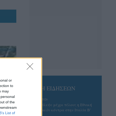
sonal or
ection to
ΡΟΗ ΕΙΔΗΣΕΩΝ
ou may
 personal
06/08/2026
out of the
Το πάλεψε μέχρι τέλους η Εθνική
 downstream
γυναικών κόντρα στην Ιταλία Β’
B’s List of