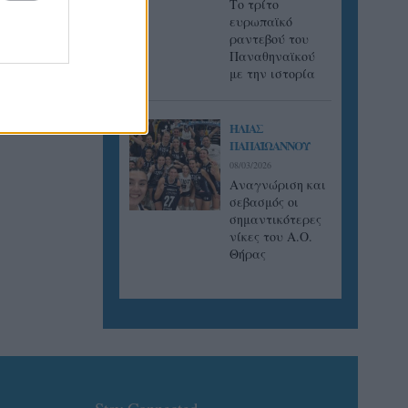
Tο τρίτο
ευρωπαϊκό
ραντεβού του
Παναθηναϊκού
με την ιστορία
ΗΛΙΑΣ
ΠΑΠΑΪΩΑΝΝΟΥ
08/03/2026
Αναγνώριση και
σεβασμός οι
σημαντικότερες
νίκες του Α.Ο.
Θήρας