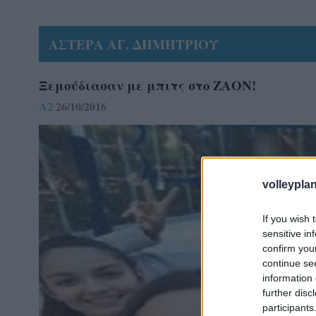
ΑΣΤΕΡΑ ΑΓ. ΔΗΜΗΤΡΙΟΥ
Ξεμούδιασαν με μπιτς στο ΖΑΟΝ!
26/10/2016
A2
volleyplan
If you wish 
sensitive in
confirm you
continue se
information 
further disc
participants