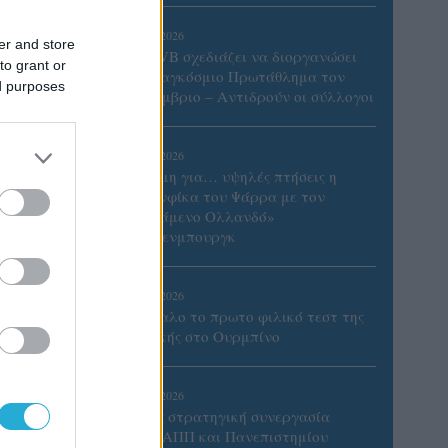
06/08/2026
er and store
Η FIVB σχεδιάζει να διοργανώσει
to grant or
το Παγκόσμιο Πρωτάθλημα τον
ed purposes
Δεκέμβριο – Αντιδρούν οι σύλλογοι
06/08/2026
Έτοιμη για… υψηλές πτήσεις η
Μπενφίκα του Ψάρρα με τον
«Ιπτάμενο Ολλανδό»
Βίλτενμπουργκ
05/08/2026
Ισόπαλο το πρωτο φιλικό τεστ της
Εθνικής στο Ουρμπίνο
η πήρε
στην
05/08/2026
Προς στρατηγική συνεργασία
ΠΑΣΑΠΠ και Πανεπιστημίου