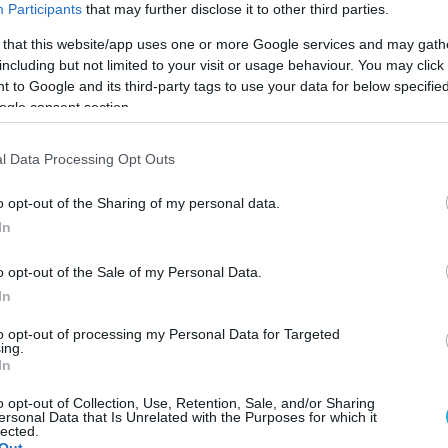
Participants
that may further disclose it to other third parties.
 that this website/app uses one or more Google services and may gath
including but not limited to your visit or usage behaviour. You may click 
 to Google and its third-party tags to use your data for below specifi
ogle consent section.
l Data Processing Opt Outs
o opt-out of the Sharing of my personal data.
In
o opt-out of the Sale of my Personal Data.
In
to opt-out of processing my Personal Data for Targeted
ing.
όνηση στο ΖΑΟΝ, η προπονήτρια Πηνελόπη Μπλάμ
In
, στις εγκαταστάσεις του I Beach Volleyball Club 
o opt-out of Collection, Use, Retention, Sale, and/or Sharing
ersonal Data that Is Unrelated with the Purposes for which it
lected.