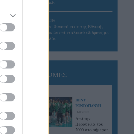
Πατρών
05/08/2026
Πρώτο δυνατό τεστ της Εθνικής
Γυναικών επί ιταλικού εδάφους με
Σουηδία
ΓΝΩΜΕΣ
ΠΕΝΥ
ΡΟΝΤΟΓΙΑΝΝΗ
11/03/2026
Από την
Περούτζια του
2000 στο σήμερα: