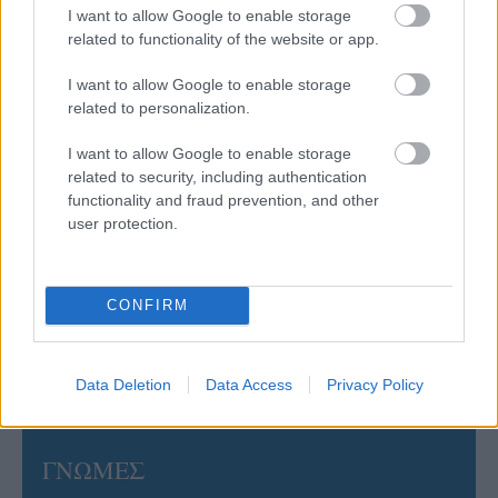
στην Ιταλία Β’
I want to allow Google to enable storage
related to functionality of the website or app.
06/08/2026
I want to allow Google to enable storage
Η FIVB σχεδιάζει να διοργανώσει το Παγκόσμιο
related to personalization.
Πρωτάθλημα τον Δεκέμβριο – Αντιδρούν οι σύλλογοι
I want to allow Google to enable storage
related to security, including authentication
06/08/2026
Έτοιμη για… υψηλές πτήσεις η Μπενφίκα του Ψάρρα
functionality and fraud prevention, and other
με τον «Ιπτάμενο Ολλανδό» Βίλτενμπουργκ
user protection.
05/08/2026
CONFIRM
Ισόπαλο το πρωτο φιλικό τεστ της Εθνικής στο
Ουρμπίνο
Data Deletion
Data Access
Privacy Policy
ΓΝΩΜΕΣ