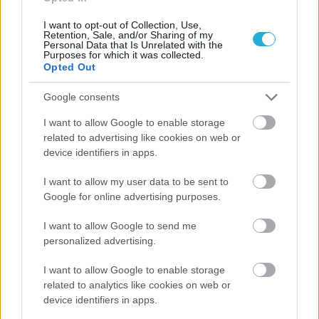
I want to opt-out of Collection, Use,
Retention, Sale, and/or Sharing of my
Personal Data that Is Unrelated with the
Purposes for which it was collected.
Opted Out
Google consents
ΡΟΗ ΕΙΔΗΣΕΩΝ
I want to allow Google to enable storage
related to advertising like cookies on web or
08/08/2026
device identifiers in apps.
Δείπνο της ΕΟΠΕ προς τιμήν του Ισίδωρου Κούβελου
παρουσία των Εθνικών ομάδων
I want to allow my user data to be sent to
Google for online advertising purposes.
07/08/2026
I want to allow Google to send me
«Αντίο» με ήττα για τις διεθνείς μας στο τουρνουά του
personalized advertising.
Ουρμπίνο
I want to allow Google to enable storage
related to analytics like cookies on web or
06/08/2026
device identifiers in apps.
Το πάλεψε μέχρι τέλους η Εθνική γυναικών κόντρα