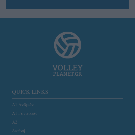
QUICK LINKS
Α1 Ανδρών
Α1 Γυναικών
A2
Διεθνή