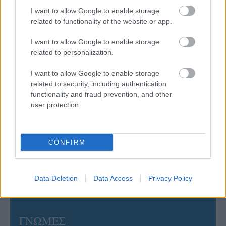
Ουρμπίνο
I want to allow Google to enable storage
related to functionality of the website or app.
06/08/2026
I want to allow Google to enable storage
Το πάλεψε μέχρι τέλους η Εθνική γυναικών κόντρα
related to personalization.
στην Ιταλία Β’
I want to allow Google to enable storage
related to security, including authentication
06/08/2026
functionality and fraud prevention, and other
Η FIVB σχεδιάζει να διοργανώσει το Παγκόσμιο
user protection.
Πρωτάθλημα τον Δεκέμβριο – Αντιδρούν οι σύλλογοι
06/08/2026
CONFIRM
Έτοιμη για… υψηλές πτήσεις η Μπενφίκα του Ψάρρα
με τον «Ιπτάμενο Ολλανδό» Βίλτενμπουργκ
Data Deletion
Data Access
Privacy Policy
ΓΝΩΜΕΣ