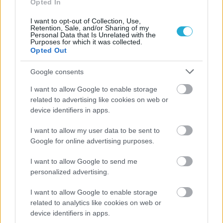
Opted In
I want to opt-out of Collection, Use,
Retention, Sale, and/or Sharing of my
Personal Data that Is Unrelated with the
Purposes for which it was collected.
Opted Out
Google consents
ΡΟΗ ΕΙΔΗΣΕΩΝ
I want to allow Google to enable storage
related to advertising like cookies on web or
device identifiers in apps.
09/08/2026
Φοίνικας Σύρου: Ο Δεναξάς άμεσος συνεργάτης του
I want to allow my user data to be sent to
Χατζηαντωνίου
Google for online advertising purposes.
08/08/2026
I want to allow Google to send me
Δείπνο της ΕΟΠΕ προς τιμήν του Ισίδωρου Κούβελου
personalized advertising.
παρουσία των Εθνικών ομάδων
I want to allow Google to enable storage
related to analytics like cookies on web or
07/08/2026
device identifiers in apps.
«Αντίο» με ήττα για τις διεθνείς μας στο τουρνουά του