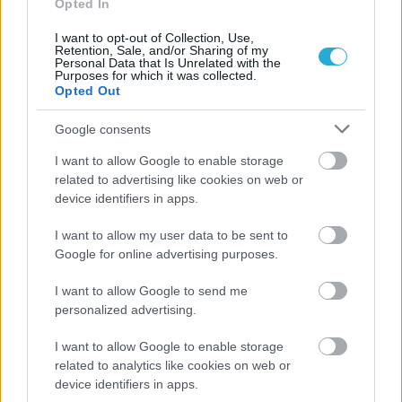
Opted In
I want to opt-out of Collection, Use,
Retention, Sale, and/or Sharing of my
Personal Data that Is Unrelated with the
Purposes for which it was collected.
Opted Out
Google consents
ΡΟΗ ΕΙΔΗΣΕΩΝ
I want to allow Google to enable storage
related to advertising like cookies on web or
device identifiers in apps.
08/08/2026
Δείπνο της ΕΟΠΕ προς τιμήν του Ισίδωρου Κούβελου
I want to allow my user data to be sent to
παρουσία των Εθνικών ομάδων
Google for online advertising purposes.
07/08/2026
I want to allow Google to send me
«Αντίο» με ήττα για τις διεθνείς μας στο τουρνουά του
personalized advertising.
Ουρμπίνο
I want to allow Google to enable storage
related to analytics like cookies on web or
06/08/2026
device identifiers in apps.
Το πάλεψε μέχρι τέλους η Εθνική γυναικών κόντρα