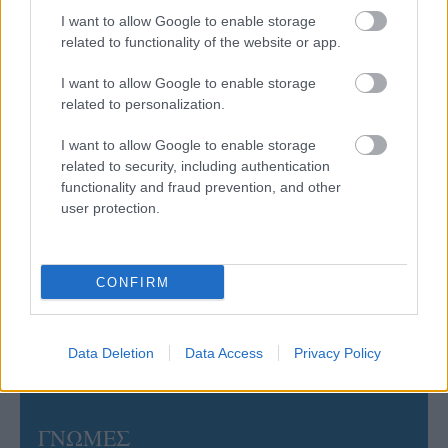
στην Ιταλία Β’
I want to allow Google to enable storage
related to functionality of the website or app.
06/08/2026
I want to allow Google to enable storage
Η FIVB σχεδιάζει να διοργανώσει το Παγκόσμιο
related to personalization.
Πρωτάθλημα τον Δεκέμβριο – Αντιδρούν οι σύλλογοι
I want to allow Google to enable storage
related to security, including authentication
06/08/2026
functionality and fraud prevention, and other
Έτοιμη για… υψηλές πτήσεις η Μπενφίκα του Ψάρρα
user protection.
με τον «Ιπτάμενο Ολλανδό» Βίλτενμπουργκ
05/08/2026
CONFIRM
Ισόπαλο το πρωτο φιλικό τεστ της Εθνικής στο
Ουρμπίνο
Data Deletion
Data Access
Privacy Policy
ΓΝΩΜΕΣ