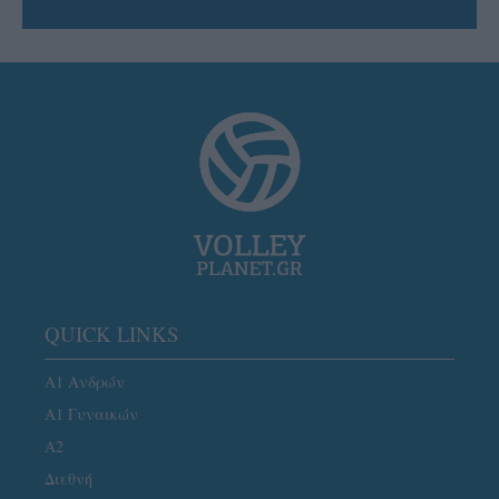
QUICK LINKS
Α1 Ανδρών
Α1 Γυναικών
A2
Διεθνή