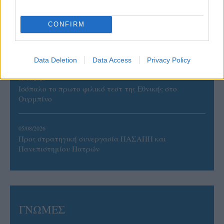
CONFIRM
06/08/2026
Έτοιμη για… υψηλές πτήσεις η Μπενφίκα του Ψάρρα
με τον «Ιπτάμενο Ολλανδό» Βίλτενμπουργκ
Data Deletion
Data Access
Privacy Policy
05/08/2026
Ισόπαλο το πρωτο φιλικό τεστ της Εθνικής στο
Ουρμπίνο
05/08/2026
Προς στρατηγική συνεργασία ΠΑΣΑΠΠ και
Πανεπιστημίου Πατρών
ΓΝΩΜΕΣ