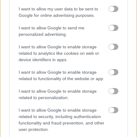
I want to allow my user data to be sent to
Google for online advertising purposes.
I want to allow Google to send me
personalized advertising.
I want to allow Google to enable storage
ΡΟΗ ΕΙΔΗΣΕΩΝ
related to analytics like cookies on web or
device identifiers in apps.
07/08/2026
«Αντίο» με ήττα για τις διεθνείς μας στο τουρνουά του
I want to allow Google to enable storage
Ουρμπίνο
related to functionality of the website or app.
I want to allow Google to enable storage
06/08/2026
related to personalization.
Το πάλεψε μέχρι τέλους η Εθνική γυναικών κόντρα
στην Ιταλία Β’
I want to allow Google to enable storage
related to security, including authentication
functionality and fraud prevention, and other
06/08/2026
user protection.
Η FIVB σχεδιάζει να διοργανώσει το Παγκόσμιο
Πρωτάθλημα τον Δεκέμβριο – Αντιδρούν οι σύλλογοι