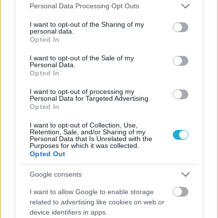
Please note that this website/app uses one or more Google
Personal Data Processing Opt Outs
services and may gather and store information including but
not limited to your visit or usage behaviour. You may click to
I want to opt-out of the Sharing of my
personal data.
grant or deny consent to Google and its third-party tags to
Opted In
use your data for below specified purposes in below Google
consent section.
I want to opt-out of the Sale of my
Personal Data.
Opted In
I want to opt-out of processing my
Personal Data for Targeted Advertising.
Opted In
I want to opt-out of Collection, Use,
Retention, Sale, and/or Sharing of my
Personal Data that Is Unrelated with the
Purposes for which it was collected.
Opted Out
Google consents
I want to allow Google to enable storage
related to advertising like cookies on web or
device identifiers in apps.