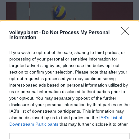
volleyplanet -
Do Not Process My Personal
Information
If you wish to opt-out of the sale, sharing to third parties, or
processing of your personal or sensitive information for
targeted advertising by us, please use the below opt-out
section to confirm your selection. Please note that after your
opt-out request is processed you may continue seeing
interest-based ads based on personal information utilized by
us or personal information disclosed to third parties prior to
21/05/2016
Α1 ΑΝΔΡΩΝ
your opt-out. You may separately opt-out of the further
Σακόγλου,Τακουρίδη ανακοίνωσε ο ΠΑΟΚ
disclosure of your personal information by third parties on the
IAB’s list of downstream participants. This information may
Τη συμφωνία με τον Χαρη Σακόγλου που πέρυσι
also be disclosed by us to third parties on the
IAB’s List of
αγωνίστηκε στον Ολυμπιακό και την ανανέωση με τον
Downstream Participants
that may further disclose it to other
Γιάννη Τακουρίδη, ανακοίνωσε ο ΠΑΟΚ.
third parties.