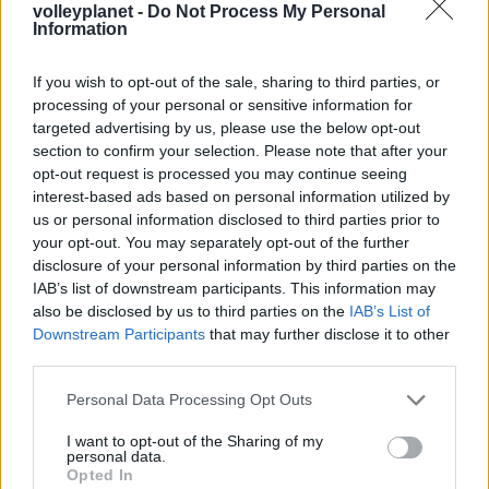
volleyplanet -
Do Not Process My Personal
ανάγκασαν ακόμη και την FIVB να του αφιερώσει ένα
Information
βίντεο προβάλλοντας τον μοναδικό τρόπο που
συμπεριφέρεται ο Κουβανός ακραίος…
If you wish to opt-out of the sale, sharing to third parties, or
processing of your personal or sensitive information for
targeted advertising by us, please use the below opt-out
section to confirm your selection. Please note that after your
opt-out request is processed you may continue seeing
interest-based ads based on personal information utilized by
us or personal information disclosed to third parties prior to
your opt-out. You may separately opt-out of the further
disclosure of your personal information by third parties on the
IAB’s list of downstream participants. This information may
also be disclosed by us to third parties on the
IAB’s List of
Downstream Participants
that may further disclose it to other
third parties.
Please note that this website/app uses one or more Google
Personal Data Processing Opt Outs
services and may gather and store information including but
not limited to your visit or usage behaviour. You may click to
I want to opt-out of the Sharing of my
personal data.
grant or deny consent to Google and its third-party tags to
Opted In
04/05/2015
Α1 ΑΝΔΡΩΝ
use your data for below specified purposes in below Google