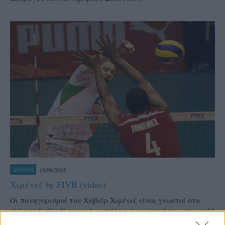
15/06/2015
ΔΙΕΘΝΗ
Χιμένεζ by FIVB (video)
Οι πανηγυρισμοί του Χαβιέρ Χιμένεζ είναι γνωστοί στο
ελληνικό φίλαθλο κοινό, ωστόσο η συμμετοχή του στο world
League τον έκανε πλέον παγκόσμια γνωστό αφού