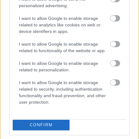
personalized advertising.
18/03/2015
Α1 ΑΝΔΡΩΝ
Κουρνέτας: «Δικαίωση των κόπων μας η κούπα»
I want to allow Google to enable storage
related to analytics like cookies on web or
Έχοντας "αγκαλιά" την μονάκριβη, απαστράπτουσα,
device identifiers in apps.
ιστορική Κούπα του ΠΑΟΚ, ο πασαδόρος του Κυπελλούχου
Ελλάδας, Βασίλης Κουρνέτας μίλησε ως καλεσμένος της
I want to allow Google to enable storage
χθεσινής εκπομπής των καναλιών Novasports "ΣΤΟ ΦΙΛΕ"
related to functionality of the website or app.
στον Παντελή Λώλη για την μεγάλη επιτυχία του ΠΑΟΚ,
για την πρώην του ομάδα τον Ολυμπιακό, τον Καλμαζίδη,
I want to allow Google to enable storage
τους συμπαίκτες του αλλά και για την Εθνική ομάδα
related to personalization.
I want to allow Google to enable storage
related to security, including authentication
functionality and fraud prevention, and other
user protection.
CONFIRM