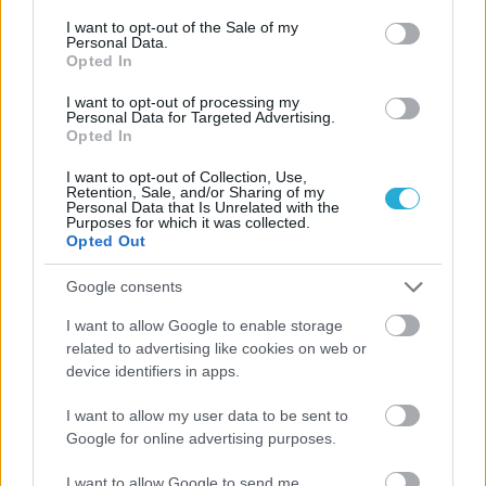
Αποχώρησαν Γκόμεζ, Χιμένεζ!
consent section.
I want to opt-out of the Sale of my
Personal Data.
‘Εφυγαν από την Ελλάδα Γκόμεζ και Χιμένεζ. Τα δύο
Opted In
μεγάλα «λάτιν» αστέρια του «δικεφάλου του βορρά» που
βοήθησαν τα μέγιστα να κατακτήσει ο ΠΑΟΚ το πρώτο
I want to opt-out of processing my
Personal Data for Targeted Advertising.
νταμπλ της ιστορίας του, αποχώρησαν από τη Θεσσαλονίκη
Opted In
για διαφορετικούς προορισμούς.
I want to opt-out of Collection, Use,
Retention, Sale, and/or Sharing of my
Personal Data that Is Unrelated with the
Purposes for which it was collected.
Opted Out
Google consents
I want to allow Google to enable storage
related to advertising like cookies on web or
device identifiers in apps.
I want to allow my user data to be sent to
Google for online advertising purposes.
I want to allow Google to send me