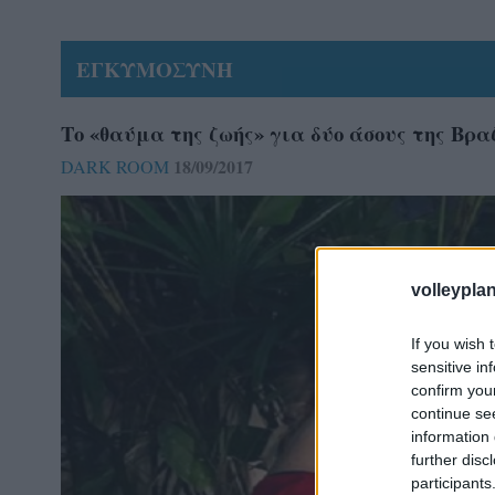
ΕΓΚΥΜΟΣΥΝΗ
Το «θαύμα της ζωής» για δύο άσους της Βραζι
18/09/2017
DARK ROOM
volleyplan
If you wish 
sensitive in
confirm you
continue se
information 
further disc
participants