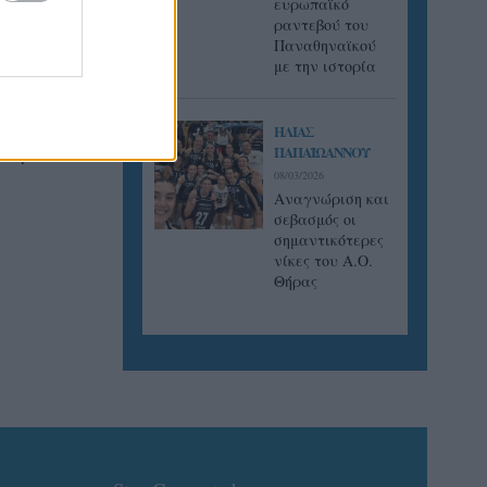
ευρωπαϊκό
ραντεβού του
Παναθηναϊκού
με την ιστορία
τάρα Άλβες
ς η
ΗΛΙΑΣ
ΠΑΠΑΪΩΑΝΝΟΥ
κόσμο
08/03/2026
Αναγνώριση και
σεβασμός οι
σημαντικότερες
νίκες του Α.Ο.
Θήρας