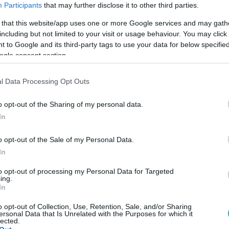
Participants
that may further disclose it to other third parties.
 that this website/app uses one or more Google services and may gath
including but not limited to your visit or usage behaviour. You may click 
 to Google and its third-party tags to use your data for below specifi
ogle consent section.
l Data Processing Opt Outs
o opt-out of the Sharing of my personal data.
In
o opt-out of the Sale of my Personal Data.
In
to opt-out of processing my Personal Data for Targeted
ing.
 σε Osasco αλλά και στη «σελεσαό» οι διεθνείς άσο
In
είναι περήφανες που ζούνε πλέον και το θαύμα τ
o opt-out of Collection, Use, Retention, Sale, and/or Sharing
ersonal Data that Is Unrelated with the Purposes for which it
lected.