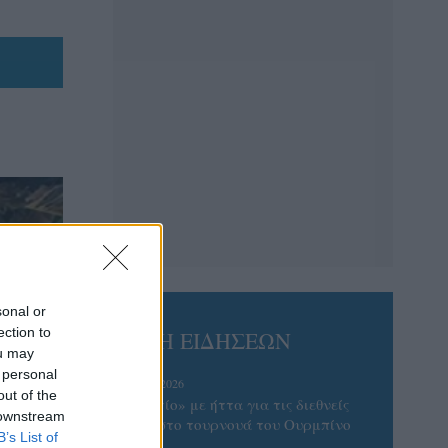
sonal or
ection to
ΡΟΗ ΕΙΔΗΣΕΩΝ
ou may
 personal
07/08/2026
out of the
«Αντίο» με ήττα για τις διεθνείς
 downstream
μας στο τουρνουά του Ουρμπίνο
B’s List of