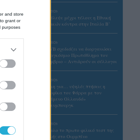
06/08/2026
er and store
Το πάλεψε μέχρι τέλους η Εθνική
to grant or
γυναικών κόντρα στην Ιταλία Β’
ed purposes
06/08/2026
Η FIVB σχεδιάζει να διοργανώσει
το Παγκόσμιο Πρωτάθλημα τον
Δεκέμβριο – Αντιδρούν οι σύλλογοι
06/08/2026
Έτοιμη για… υψηλές πτήσεις η
Μπενφίκα του Ψάρρα με τον
«Ιπτάμενο Ολλανδό»
Βίλτενμπουργκ
ι της
ης
05/08/2026
Ισόπαλο το πρωτο φιλικό τεστ της
Εθνικής στο Ουρμπίνο