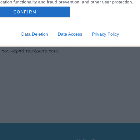
cation functionality and fraud prevention, and other user protection.
Λαμπερή Ταντάρα λίγο πριν γίνει μαμά (φωτ.)
CONFIRM
Λίγους μήνες πριν στο Volleyplanet είχαμε προβάλλει
το πιο hot ζευγάρι στο χώρο του βόλεϊ στη Βραζιλία, αυτό των Ταν
και Κλέμπερ ντε Ολιβέιρα
Data Deletion
Data Access
Privacy Policy
, το οποίο το τελευταίο διάστημα πλέει σε πελάγη ευτυχίας καθώ
όμορφη Ολυμπιονίκης τι Σεπτέμβριο αναμένεται να φέρει στον 
τον καρπό του έρωτά τους.