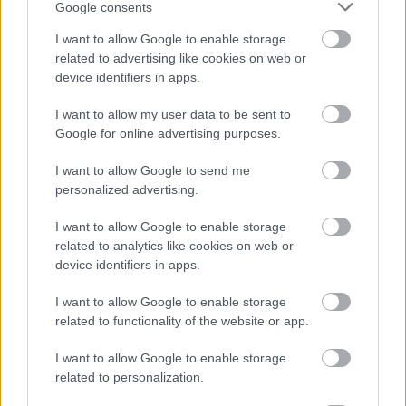
Google consents
Σάμπα θα… χορεύει η Κυψέλη (fot-vid)
I want to allow Google to enable storage
Δίδυμο "φωτιά" από τη Βραζιλία θα έχει ο φετινός
related to advertising like cookies on web or
Παναθηναϊκός, καθώς τη σεζόν 2015-2016 οι "πράσινοι" θα
device identifiers in apps.
έχουν στη... μηχανή τους, τον διαγώνιο, Γουίντσον Φερέιρα
και τον γνώριμο μας από τη τελευταία του θητεία στην
I want to allow my user data to be sent to
Λαμία, Ούγκο Γκιμαράες.
Google for online advertising purposes.
I want to allow Google to send me
personalized advertising.
I want to allow Google to enable storage
related to analytics like cookies on web or
device identifiers in apps.
I want to allow Google to enable storage
related to functionality of the website or app.
I want to allow Google to enable storage
related to personalization.