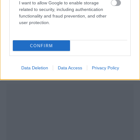
I want to allow Google to enable storage
13/06/2015
ΔΙΕΘΝΗ
related to security, including authentication
functionality and fraud prevention, and other
Ολυμπιονίκης η αντί – «Κουτού» στη Νάντ
user protection.
Μία άσος της «σελεσάο» θα καλύψει στη Νάντ το κενό της
Ελληνίδας πασαδόρου, Νικολέτα Κουτουξίδου, που έπειτα
από πολύχρονη απουσία από την Α1 Γυναικών, επέστρεψε
CONFIRM
ξανά για χάρη του Παναθηναϊκού.
Data Deletion
Data Access
Privacy Policy