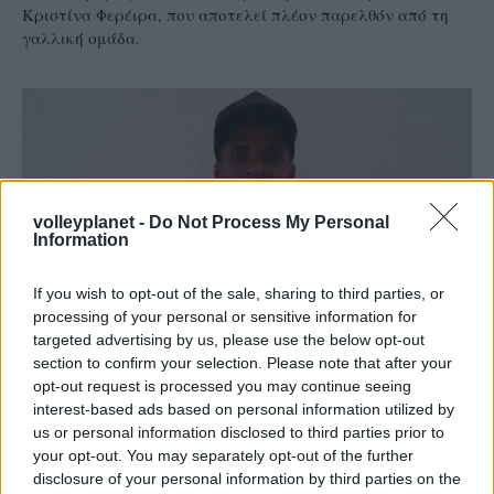
Κριστίνα Φερέιρα, που αποτελεί πλέον παρελθόν από τη
γαλλική ομάδα.
volleyplanet -
Do Not Process My Personal
Information
If you wish to opt-out of the sale, sharing to third parties, or
processing of your personal or sensitive information for
targeted advertising by us, please use the below opt-out
section to confirm your selection. Please note that after your
opt-out request is processed you may continue seeing
interest-based ads based on personal information utilized by
us or personal information disclosed to third parties prior to
10/09/2015
Α1 ΑΝΔΡΩΝ
your opt-out. You may separately opt-out of the further
Βραζιλιάνικο το τελευταίο κομμάτι του παζλ
disclosure of your personal information by third parties on the