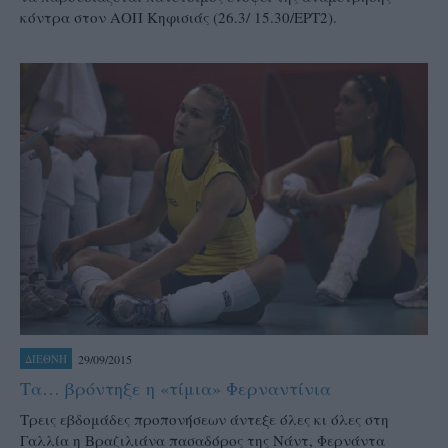
κόντρα στον ΑΟΠ Κηφισιάς (26.3/ 15.30/ΕΡΤ2).
29/09/2015
ΔΙΕΘΝΗ
Τα… βρόντηξε η «τίμια» Φερναντίνια
Τρεις εβδομάδες προπονήσεων άντεξε όλες κι όλες στη
Γαλλία η Βραζιλιάνα πασαδόρος της Νάντ, Φερνάντα