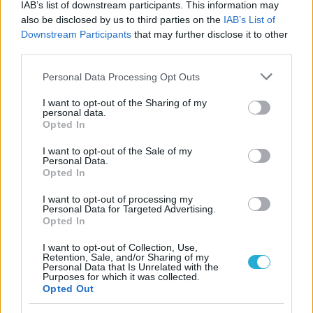
IAB’s list of downstream participants. This information may
Μία ακόμη πανηγυρική επιβεβαίωση για το αποκλειστικό
also be disclosed by us to third parties on the
IAB’s List of
δημοσίευμα του Volleyplanet συνιστά η ανακοίνωση του
Downstream Participants
that may further disclose it to other
νεοπαοκτηθέντα Βραζιλιάνου διαγώνιου, Γουίντσον
third parties.
Φερέιρα από τον Παναθηναϊκό, που ολοκλήρωσε τις
μεταγραφές του.
Please note that this website/app uses one or more Google
Personal Data Processing Opt Outs
services and may gather and store information including but
not limited to your visit or usage behaviour. You may click to
I want to opt-out of the Sharing of my
personal data.
grant or deny consent to Google and its third-party tags to
Opted In
use your data for below specified purposes in below Google
consent section.
I want to opt-out of the Sale of my
Personal Data.
Opted In
I want to opt-out of processing my
Personal Data for Targeted Advertising.
Opted In
I want to opt-out of Collection, Use,
Retention, Sale, and/or Sharing of my
Personal Data that Is Unrelated with the
Purposes for which it was collected.
Opted Out
23/06/2015
Α1 ΑΝΔΡΩΝ