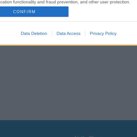
cation functionality and fraud prevention, and other user protection.
Οι γνώμες των 12 μονομάχων
CONFIRM
Ένα αμφίρροπο και αρκετά ανταγωνιστικό πρωτάθλημα, περιμέν
προπονητές των 12 μονομάχων της φετινής Α1 και στις δηλώσεις
λίγο πριν το πρώτο σέρβις του πρωταθλήματος αναφέρθηκαν ξε
Data Deletion
Data Access
Privacy Policy
για το ύψος που θα τοποθετήσουν τον πήχη των φετινών τους φι