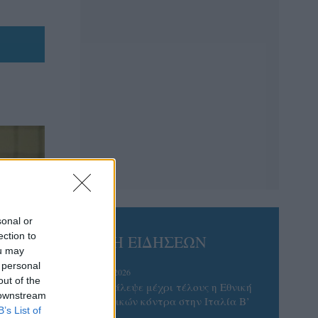
sonal or
ection to
ΡΟΗ ΕΙΔΗΣΕΩΝ
ou may
 personal
06/08/2026
out of the
Το πάλεψε μέχρι τέλους η Εθνική
 downstream
γυναικών κόντρα στην Ιταλία Β’
B’s List of