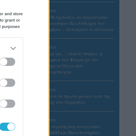
06/08/2026
er and store
Η FIVB σχεδιάζει να διοργανώσει
to grant or
το Παγκόσμιο Πρωτάθλημα τον
ed purposes
Δεκέμβριο – Αντιδρούν οι σύλλογοι
06/08/2026
Έτοιμη για… υψηλές πτήσεις η
Μπενφίκα του Ψάρρα με τον
«Ιπτάμενο Ολλανδό»
Βίλτενμπουργκ
05/08/2026
Ισόπαλο το πρωτο φιλικό τεστ της
Εθνικής στο Ουρμπίνο
ι
05/08/2026
Προς στρατηγική συνεργασία
ΠΑΣΑΠΠ και Πανεπιστημίου