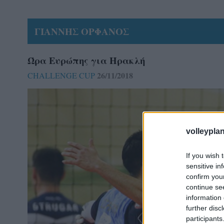
ΓΙΑΝΝΗΣ ΟΡΦΑΝΟΣ
Ώρα Ευρώπης για Ηρακλή
26/11/2018
CHALLENGE CUP
volleyplan
If you wish 
sensitive in
confirm you
continue se
information 
further disc
participants