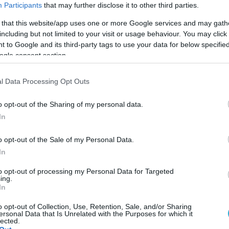
Participants
that may further disclose it to other third parties.
 that this website/app uses one or more Google services and may gath
including but not limited to your visit or usage behaviour. You may click 
 to Google and its third-party tags to use your data for below specifi
ogle consent section.
l Data Processing Opt Outs
o opt-out of the Sharing of my personal data.
In
o opt-out of the Sale of my Personal Data.
In
to opt-out of processing my Personal Data for Targeted
ing.
 επιστρέφει στο Ευρωπαϊκό στερέωμα και δηλώνε
In
σάλεντζ Καπ από την Λισσαβώνα όπου την Τετάρτη
o opt-out of Collection, Use, Retention, Sale, and/or Sharing
ersonal Data that Is Unrelated with the Purposes for which it
ιο του πρώτου αγώνα της Φάσης των «32».
lected.