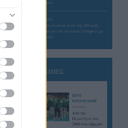
Πατρών
05/08/2026
Πρώτο δυνατό τεστ της Εθνικής
Γυναικών επί ιταλικού εδάφους με
Σουηδία
ΓΝΩΜΕΣ
ΠΕΝΥ
ΡΟΝΤΟΓΙΑΝΝΗ
11/03/2026
Από την
Περούτζια του
2000 στο σήμερα: