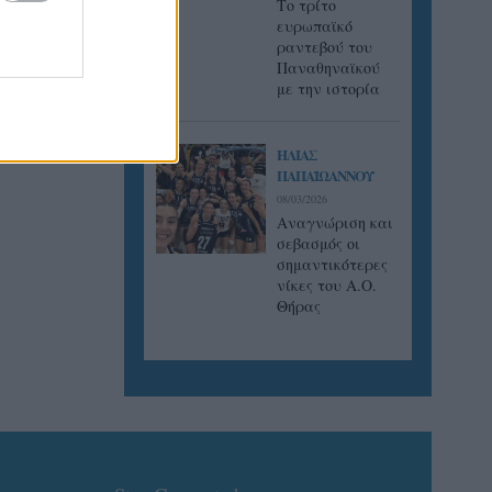
Tο τρίτο
ευρωπαϊκό
ραντεβού του
ουν οι
Παναθηναϊκού
 τους
με την ιστορία
χωριστά
λοδοξιών.
ΗΛΙΑΣ
ΠΑΠΑΪΩΑΝΝΟΥ
08/03/2026
Αναγνώριση και
σεβασμός οι
σημαντικότερες
νίκες του Α.Ο.
Θήρας