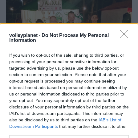
volleyplanet -
Do Not Process My Personal
Information
If you wish to opt-out of the sale, sharing to third parties, or
processing of your personal or sensitive information for
targeted advertising by us, please use the below opt-out
section to confirm your selection. Please note that after your
opt-out request is processed you may continue seeing
26/07/2015
Α1 ΑΝΔΡΩΝ
interest-based ads based on personal information utilized by
us or personal information disclosed to third parties prior to
Ο “πράσινος” Άρδας
your opt-out. You may separately opt-out of the further
Μετά τον Δημήτρη Ριζόπουλο σειρά στο περίπτερο του
disclosure of your personal information by third parties on the
ΑΟΟ στο Φεστιβάλ του Άρδα πήραν οι Θοδωρής Χουσίδης
IAB’s list of downstream participants. This information may
και Δημήτρης Κωνσταντινίδης οι οποίοι φωτογραφήθηκαν
also be disclosed by us to third parties on the
IAB’s List of
με μικρούς και μεγάλους φίλους της ομάδας και μοίρασαν
Downstream Participants
that may further disclose it to other
αυτόγραφα…
third parties.