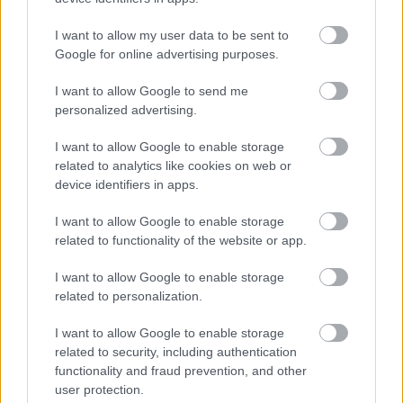
I want to allow my user data to be sent to
Google for online advertising purposes.
I want to allow Google to send me
personalized advertising.
I want to allow Google to enable storage
ΡΟΗ ΕΙΔΗΣΕΩΝ
related to analytics like cookies on web or
device identifiers in apps.
09/08/2026
Φοίνικας Σύρου: Ο Δεναξάς άμεσος συνεργάτης του
I want to allow Google to enable storage
Χατζηαντωνίου
related to functionality of the website or app.
I want to allow Google to enable storage
08/08/2026
related to personalization.
Δείπνο της ΕΟΠΕ προς τιμήν του Ισίδωρου Κούβελου
παρουσία των Εθνικών ομάδων
I want to allow Google to enable storage
related to security, including authentication
functionality and fraud prevention, and other
07/08/2026
user protection.
«Αντίο» με ήττα για τις διεθνείς μας στο τουρνουά του