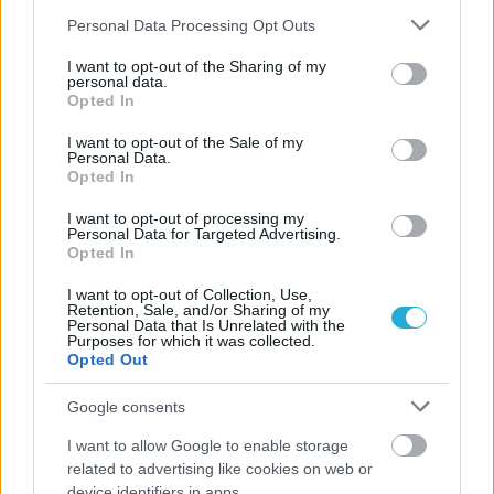
Please note that this website/app uses one or more Google
Personal Data Processing Opt Outs
services and may gather and store information including but
not limited to your visit or usage behaviour. You may click to
I want to opt-out of the Sharing of my
personal data.
grant or deny consent to Google and its third-party tags to
Opted In
use your data for below specified purposes in below Google
consent section.
I want to opt-out of the Sale of my
Personal Data.
Opted In
I want to opt-out of processing my
Personal Data for Targeted Advertising.
Opted In
I want to opt-out of Collection, Use,
Retention, Sale, and/or Sharing of my
Personal Data that Is Unrelated with the
Purposes for which it was collected.
Opted Out
Google consents
I want to allow Google to enable storage
related to advertising like cookies on web or
device identifiers in apps.