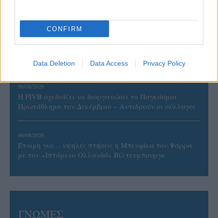
Ουρμπίνο
CONFIRM
06/08/2026
Το πάλεψε μέχρι τέλους η Εθνική γυναικών κόντρα
στην Ιταλία Β’
Data Deletion
Data Access
Privacy Policy
06/08/2026
Η FIVB σχεδιάζει να διοργανώσει το Παγκόσμιο
Πρωτάθλημα τον Δεκέμβριο – Αντιδρούν οι σύλλογοι
06/08/2026
Έτοιμη για… υψηλές πτήσεις η Μπενφίκα του Ψάρρα
με τον «Ιπτάμενο Ολλανδό» Βίλτενμπουργκ
ΓΝΩΜΕΣ