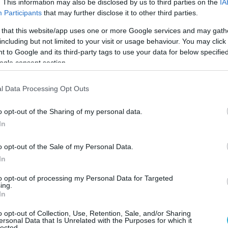
. This information may also be disclosed by us to third parties on the
IA
Προπονήσεις προεθνικής Παγκορασίδων σε Αθήνα-
Participants
that may further disclose it to other third parties.
Θεσσαλονίκη
 that this website/app uses one or more Google services and may gath
Ο Ομοσπονδιακός προπονητής Κώστας Γκούντας και ο συνεργάτη
including but not limited to your visit or usage behaviour. You may click 
Βασίλης Παπαδημητρίου καλούν τις παρακάτω αθλήτριες σε
 to Google and its third-party tags to use your data for below specifi
συγκεντρωτική προπόνηση το Σαββάτο, 2/06/2018 στο Εθνικό
ogle consent section.
γυμναστήριο Βότση στις 17.15 (διάρκεια προπόνησης 17.30 – 19.3
l Data Processing Opt Outs
o opt-out of the Sharing of my personal data.
In
o opt-out of the Sale of my Personal Data.
10/04/2018
ΕΘΝΙΚΕΣ ΟΜΑΔΕΣ
In
Απολογισμός Κ. Γκούντα για το διακλιμακιακό στο Μ
to opt-out of processing my Personal Data for Targeted
Tον απολογισμό του διακλιμακιακού κοριτσιών στο Μουζάκι, πο
ing.
πραγματοποιήθηκε την Μ. Εβδομάδα, πραγματοποίησε ο Ομοσπο
In
προπονητής της Εθνικής Παγκορασίδων, Κώστας Γκούντας.
o opt-out of Collection, Use, Retention, Sale, and/or Sharing
ersonal Data that Is Unrelated with the Purposes for which it
lected.