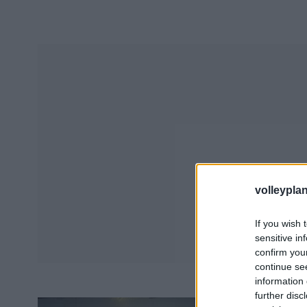
volleyplan
If you wish 
sensitive in
confirm you
continue se
information 
further disc