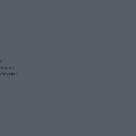
ν
ωπαϊκού
αδέχτηκε