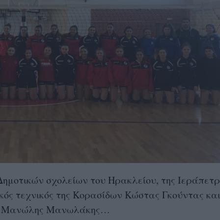
Δημοτικών σχολείων του Ηρακλείου, της Ιεράπετρ
κός τεχνικός της Κορασίδων Κώστας Γκούντας και
ής Μανώλης Μανωλάκης…