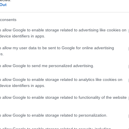
Out
consents
o allow Google to enable storage related to advertising like cookies on
evice identifiers in apps.
29/07/2017
ΕΘΝΙΚΕΣ ΟΜΑΔΕΣ
o allow my user data to be sent to Google for online advertising
Γκούντας : «Θα συνεχιστούν οι παρουσίες μας ως
s.
Αναπτυξιακές ομάδες»
Η Εθνική παγκορασίδων που έλαβε μέρος στο πρώτο Ευρωπαϊκό
to allow Google to send me personalized advertising.
πρωτάθλημα U16 επιστρέφει την Κυριακή (30/7) από τη Σόφια.
o allow Google to enable storage related to analytics like cookies on
evice identifiers in apps.
o allow Google to enable storage related to functionality of the website
o allow Google to enable storage related to personalization.
21/07/2017
ΕΘΝΙΚΕΣ ΟΜΑΔΕΣ
o allow Google to enable storage related to security, including