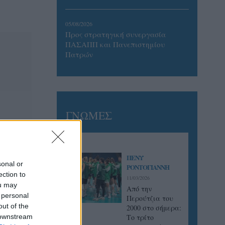
05/08/2026
Προς στρατηγική συνεργασία
ΠΑΣΑΠΠ και Πανεπιστημίου
Πατρών
ΓΝΩΜΕΣ
ΠΕΝΥ
sonal or
ΡΟΝΤΟΓΙΑΝΝΗ
ection to
11/03/2026
ou may
Από την
 personal
Περούτζια του
out of the
2000 στο σήμερα:
 downstream
Tο τρίτο