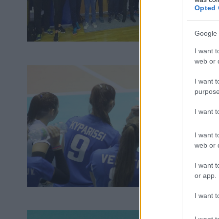
Opted 
Google 
I want t
web or d
I want t
purpose
I want 
I want t
web or d
I want t
or app.
I want t
I want t