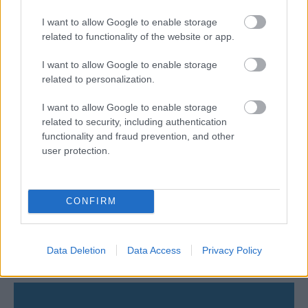
Η FIVB σχεδιάζει να διοργανώσει το Παγκόσμιο
I want to allow Google to enable storage
Πρωτάθλημα τον Δεκέμβριο – Αντιδρούν οι σύλλογοι
related to functionality of the website or app.
I want to allow Google to enable storage
06/08/2026
related to personalization.
Έτοιμη για… υψηλές πτήσεις η Μπενφίκα του Ψάρρα
με τον «Ιπτάμενο Ολλανδό» Βίλτενμπουργκ
I want to allow Google to enable storage
related to security, including authentication
05/08/2026
functionality and fraud prevention, and other
Ισόπαλο το πρωτο φιλικό τεστ της Εθνικής στο
user protection.
Ουρμπίνο
CONFIRM
05/08/2026
Προς στρατηγική συνεργασία ΠΑΣΑΠΠ και
Πανεπιστημίου Πατρών
Data Deletion
Data Access
Privacy Policy