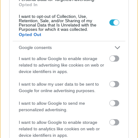
Opted In
I want to opt-out of Collection, Use,
Retention, Sale, and/or Sharing of my
Personal Data that Is Unrelated with the
Purposes for which it was collected.
Opted Out
Google consents
I want to allow Google to enable storage
ΡΟΗ ΕΙΔΗΣΕΩΝ
related to advertising like cookies on web or
device identifiers in apps.
07/08/2026
«Αντίο» με ήττα για τις διεθνείς μας στο τουρνουά του
I want to allow my user data to be sent to
Ουρμπίνο
Google for online advertising purposes.
I want to allow Google to send me
06/08/2026
personalized advertising.
Το πάλεψε μέχρι τέλους η Εθνική γυναικών κόντρα
στην Ιταλία Β’
I want to allow Google to enable storage
related to analytics like cookies on web or
device identifiers in apps.
06/08/2026