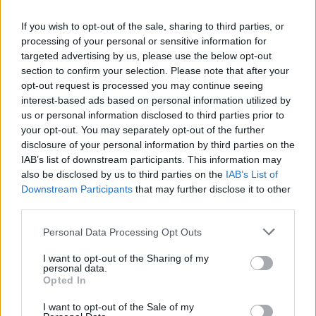
και την φετινή προσπάθεια προκειμένου να ενισχύσει τα
If you wish to opt-out of the sale, sharing to third parties, or
τμήματα των «κιτρινόμαυρων» και αυτά να συνεχίσουν να
processing of your personal or sensitive information for
πρωταγωνιστούν…
targeted advertising by us, please use the below opt-out
section to confirm your selection. Please note that after your
opt-out request is processed you may continue seeing
interest-based ads based on personal information utilized by
us or personal information disclosed to third parties prior to
your opt-out. You may separately opt-out of the further
disclosure of your personal information by third parties on the
IAB’s list of downstream participants. This information may
also be disclosed by us to third parties on the
IAB’s List of
Downstream Participants
that may further disclose it to other
third parties.
Please note that this website/app uses one or more Google
Personal Data Processing Opt Outs
services and may gather and store information including but
not limited to your visit or usage behaviour. You may click to
I want to opt-out of the Sharing of my
personal data.
grant or deny consent to Google and its third-party tags to
Opted In
31/07/2017
Α1 ΓΥΝΑΙΚΩΝ
use your data for below specified purposes in below Google
Αισιοδοξία στον Πανναξιακό
consent section.
I want to opt-out of the Sale of my