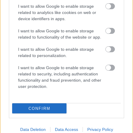
I want to allow Google to enable storage
30/12/2016
Α1 ΓΥΝΑΙΚΩΝ
related to analytics like cookies on web or
device identifiers in apps.
Οι «ερυθρόλευκες» παρέλαβαν την κάρτα τους!
Μετά την αντρική ομάδα βόλεϊ, σειρά πήραν οι κυρίες του
I want to allow Google to enable storage
τμήματος βόλεϊ του Ολυμπιακού για να παραλάβουν την
related to functionality of the website or app.
κάρτα φιλάθλου.
I want to allow Google to enable storage
related to personalization.
I want to allow Google to enable storage
related to security, including authentication
functionality and fraud prevention, and other
user protection.
CONFIRM
Data Deletion
Data Access
Privacy Policy