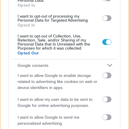
Personal Data.
Σε νέα τροχιά μπαίνει πλέον ο Πανναξιακός μετά τις
Opted In
χθεσινές εκλογές που πραγματοποιήθηκαν και έφεραν τους
Καρούση και Μανδηλαρά στην πρώτη θέση των
I want to opt-out of processing my
Personal Data for Targeted Advertising.
προτιμήσεων, αλλά και τους ανθρώπους του νησιού πιο
Opted In
κοντά στην ομάδα... Κάτοχος της Κάρτας Φιλάθλου
ο Πρόεδρος της Ένωσης Ξενοδόχων Νάξου Βαγγέλης
I want to opt-out of Collection, Use,
Retention, Sale, and/or Sharing of my
Κατσαράς.
Personal Data that Is Unrelated with the
Purposes for which it was collected.
Opted Out
Google consents
I want to allow Google to enable storage
related to advertising like cookies on web or
device identifiers in apps.
I want to allow my user data to be sent to
Google for online advertising purposes.
I want to allow Google to send me
personalized advertising.