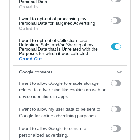
Personal Data.
Opted In
13/06/2016
Α1 ΓΥΝΑΙΚΩΝ
I want to opt-out of processing my
Personal Data for Targeted Advertising.
Ξανά με το… ρόπαλο ανά χείρας η Κοσμά
Opted In
Στα γνώριμα αποδυτήρια του Ζηρινείου επιστρέφει η
I want to opt-out of Collection, Use,
διεθνής άσος της ΑΕΚ, Σοφία Κοσμά αφού τη νέα σεζόν η
Retention, Sale, and/or Sharing of my
Ελληνίδα ακραία θα ενισχύσει την προσπάθεια της ομάδας
Personal Data that Is Unrelated with the
Purposes for which it was collected.
της Κηφισιάς για διάκριση και άνοδο.
Opted Out
Google consents
I want to allow Google to enable storage
related to advertising like cookies on web or
device identifiers in apps.
I want to allow my user data to be sent to
Google for online advertising purposes.
I want to allow Google to send me
personalized advertising.