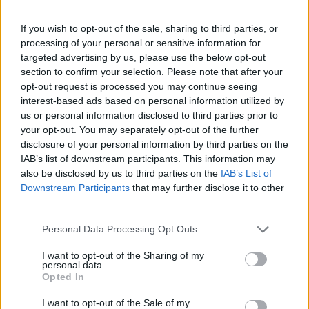
Πιστοποιητικό σε Εθνικό και Παναχαική απο ΕΕΑ
Πιστοποιητικό συμμετοχής σε Εθνικό Αλεξανδρούπολης και
If you wish to opt-out of the sale, sharing to third parties, or
Παναχαϊκή, χορήγησε η Επιτροπή επαγγελματικού
processing of your personal or sensitive information for
Αθλητισμού κατά τη σημερινή της συνεδρίαση και πλέον
targeted advertising by us, please use the below opt-out
και τα 12 ΤΑΠ αδειοδοτήθηκαν ενω από την προηγούμενη
section to confirm your selection. Please note that after your
συνεδρίαση της ΕΕΑ, είχαν τακτοποιήσει τις εκκρεμότητες
opt-out request is processed you may continue seeing
τους και ειχαν πάρει πιστοποιητικό, τα ΤΑΑ Ηρακλής
interest-based ads based on personal information utilized by
Πετοσφαίριση 2015 και ΑΟΠ Κηφισιά.
us or personal information disclosed to third parties prior to
your opt-out. You may separately opt-out of the further
disclosure of your personal information by third parties on the
IAB’s list of downstream participants. This information may
also be disclosed by us to third parties on the
IAB’s List of
Downstream Participants
that may further disclose it to other
third parties.
Please note that this website/app uses one or more Google
Personal Data Processing Opt Outs
services and may gather and store information including but
not limited to your visit or usage behaviour. You may click to
I want to opt-out of the Sharing of my
personal data.
grant or deny consent to Google and its third-party tags to
Opted In
use your data for below specified purposes in below Google
consent section.
I want to opt-out of the Sale of my