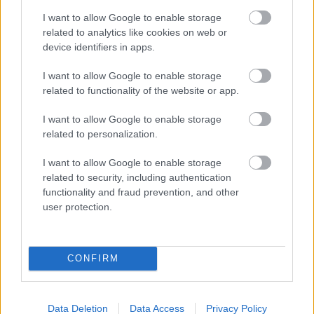
I want to allow Google to enable storage
related to analytics like cookies on web or
device identifiers in apps.
16/08/2015
A2
Στην Κόνιαρη το περιβραχιόνιο
I want to allow Google to enable storage
Το... αντιτορπιλικό "Έλλη" της Κηφισιάς "έδεσε" και φέτος
related to functionality of the website or app.
στο Ζηρίνειο...
I want to allow Google to enable storage
related to personalization.
I want to allow Google to enable storage
related to security, including authentication
functionality and fraud prevention, and other
user protection.
CONFIRM
Data Deletion
Data Access
Privacy Policy