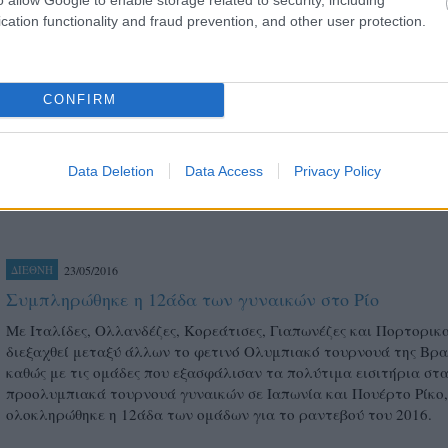
Έγινε της… Κορέας με Νέσοβιτς (fot)!
cation functionality and fraud prevention, and other user protection.
Μπορεί Φράγκος, Ζουπάνης να μην επιλέγησαν στα draft του
πρωταθλήματος της Ν. Κορέας, ωστόσο το "ερυθρόλευκο" χρώμα 
λείψει από την KOVO League 2017-2018, καθώς η Σέρβα πρώην ά
Ολυμπιακού υπέγραψε στην Κorea Expressway Corp και επιστρέφ
CONFIRM
στη χώρα έπειτα από πέντε χρόνια.
Data Deletion
Data Access
Privacy Policy
23/05/2016
ΔΙΕΘΝΗ
Συμπληρώθηκε η 12άδα των γυναικών στο Ρίο
Με Ιταλίδες, Ολλανδέζες, Κορεάτισες, Γιαπωνέζες και Πορτορικ
διεξαχθεί μεταξύ άλλων το φετινό Ολυμπιακό τουρνουά της Βρα
καθώς με τις ομάδες που εξασφάλισαν τα πολύτιμα εισιτήρια στ
προολυμπιακά τουρνουά γυναικών σε Ιαπωνία και Πουέρτο Ρίκο,
ολοκληρώθηκε η 12άδα των ομάδων για το ραντεβού του 2016.