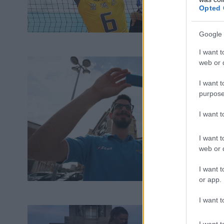
Opted 
Google 
I want t
web or d
I want t
purpose
I want 
I want t
web or d
I want t
or app.
I want t
I want t