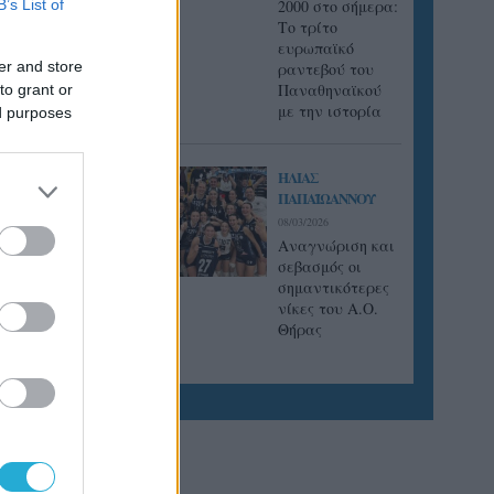
B’s List of
2000 στο σήμερα:
Tο τρίτο
ορεατική
ευρωπαϊκό
ωβρίου
er and store
ραντεβού του
Παναθηναϊκού
to grant or
με την ιστορία
ed purposes
ΗΛΙΑΣ
ΠΑΠΑΪΩΑΝΝΟΥ
08/03/2026
Αναγνώριση και
σεβασμός οι
σημαντικότερες
νίκες του Α.Ο.
Θήρας
ιέρα του
alkers
ττα στην