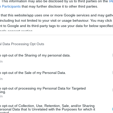
Επέστρεψε στις νίκες ο Φράγκος
. This information may also be disclosed by us to third parties on the
IA
Participants
that may further disclose it to other third parties.
Τα χαμόγελα γύρισαν ξανά στην Hyundai Sky Walkers, καθώς η κ
ομάδα με κορυφαίο το διεθνή μας άσος, πανηγύρισε στις 22 Οκτ
 that this website/app uses one or more Google services and may gath
την πρώτη της φετινή επιτυχία μακριά από την έδρα της.
including but not limited to your visit or usage behaviour. You may click 
 to Google and its third-party tags to use your data for below specifi
ogle consent section.
l Data Processing Opt Outs
o opt-out of the Sharing of my personal data.
In
20/10/2017
ΔΙΕΘΝΗ
o opt-out of the Sale of my Personal Data.
Πρώτο… χαστούκι για Φράγκο στην Κορέα
In
Μετά το εκπληκτικό ντεμπούτο του με την ομάδα του στην πρεμ
to opt-out of processing my Personal Data for Targeted
πρωταθλήματος, ο διεθνής μας άσος της κορεατικής Hyundai Skyw
ing.
Capital γνώρισε την περασμένη Τετάρτη την πρώτη του φετινή ή
In
στην KOVO League.
o opt-out of Collection, Use, Retention, Sale, and/or Sharing
ersonal Data that Is Unrelated with the Purposes for which it
lected.