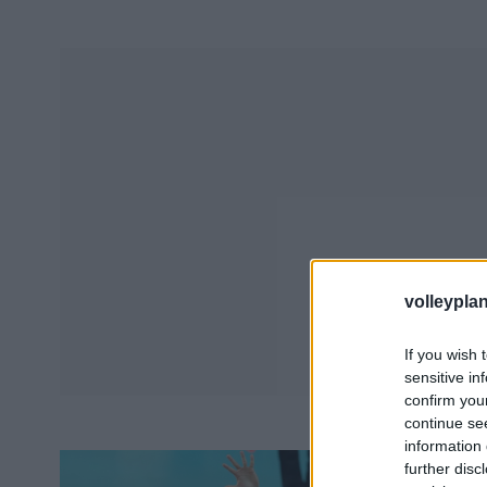
volleyplan
If you wish 
sensitive in
confirm you
continue se
information 
further disc