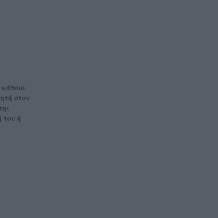
 κάποιο
ητή στον
της
 του ή