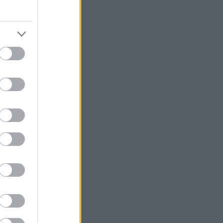
0 μέρες-
, μέσω