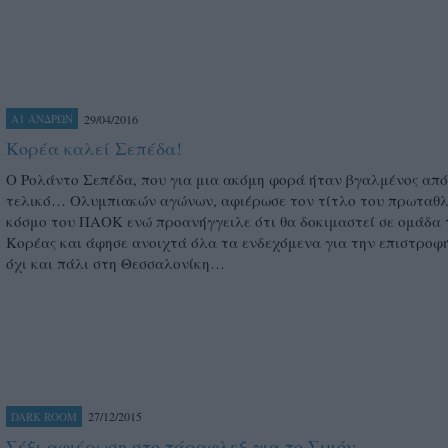
29/04/2016
Α1 ΑΝΔΡΩΝ
Κορέα καλεί Σεπέδα!
Ο Ρολάντο Σεπέδα, που για μια ακόμη φορά ήταν βγαλμένος από
τελικό… Ολυμπιακών αγώνων, αφιέρωσε τον τίτλο του πρωταθλ
κόσμο του ΠΑΟΚ ενώ προανήγγειλε ότι θα δοκιμαστεί σε ομάδα 
Κορέας και άφησε ανοιχτά όλα τα ενδεχόμενα για την επιστροφή
όχι και πάλι στη Θεσσαλονίκη…
27/12/2015
DARK ROOM
Σέξι αφιέρωση στο τάραφλεξ για το Σιμόν