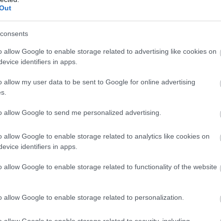
Out
consents
o allow Google to enable storage related to advertising like cookies on
04/10/2017
ΔΙΕΘΝΗ
evice identifiers in apps.
Hyundai SkyWalkers καλεί Φράγκο!
o allow my user data to be sent to Google for online advertising
Το όνειρο του 27χρονου διεθνή άσου μας, γίνεται -έπειτα από 14
s.
πραγματικότητα καθώς κάποιες ευτυχείς συγκυρίες τον στέλνουν
Τουρκίας, να αγωνιστεί στην Κορεατική Λίγκα.
to allow Google to send me personalized advertising.
o allow Google to enable storage related to analytics like cookies on
evice identifiers in apps.
o allow Google to enable storage related to functionality of the website
o allow Google to enable storage related to personalization.
17/05/2017
ΔΙΕΘΝΗ
o allow Google to enable storage related to security, including