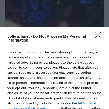
volleyplanet -
Do Not Process My Personal
Information
If you wish to opt-out of the sale, sharing to third parties, or
processing of your personal or sensitive information for
targeted advertising by us, please use the below opt-out
section to confirm your selection. Please note that after your
opt-out request is processed you may continue seeing
interest-based ads based on personal information utilized by
us or personal information disclosed to third parties prior to
01/05/2015
DARK ROOM
your opt-out. You may separately opt-out of the further
«Αυτό ρε παιδιά, δεν είναι… μπουζούκια» (φωτό)
disclosure of your personal information by third parties on the
IAB’s list of downstream participants. This information may
Μπορεί οι φετινές ιστορικές επιτυχίες του ΠΑΟΚ να
also be disclosed by us to third parties on the
IAB’s List of
«έντυσαν» μετά το Κύπελλο Ελλάδας και το πρωτάθλημα
Downstream Participants
that may further disclose it to other