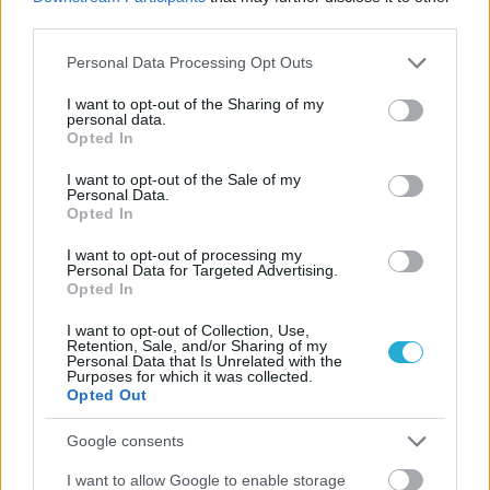
της Volleyleague στα ασπρόμαυρα, ωστόσο το…. Χρώμα δεν
third parties.
έλειψε από το επινίκιο γλέντι των μεγάλων
πρωταγωνιστών του «Δικέφαλου του Βορρά».
Please note that this website/app uses one or more Google
Personal Data Processing Opt Outs
services and may gather and store information including but
not limited to your visit or usage behaviour. You may click to
I want to opt-out of the Sharing of my
personal data.
grant or deny consent to Google and its third-party tags to
Opted In
use your data for below specified purposes in below Google
consent section.
I want to opt-out of the Sale of my
Personal Data.
Opted In
I want to opt-out of processing my
Personal Data for Targeted Advertising.
Opted In
I want to opt-out of Collection, Use,
Retention, Sale, and/or Sharing of my
Personal Data that Is Unrelated with the
Purposes for which it was collected.
Opted Out
Google consents
I want to allow Google to enable storage