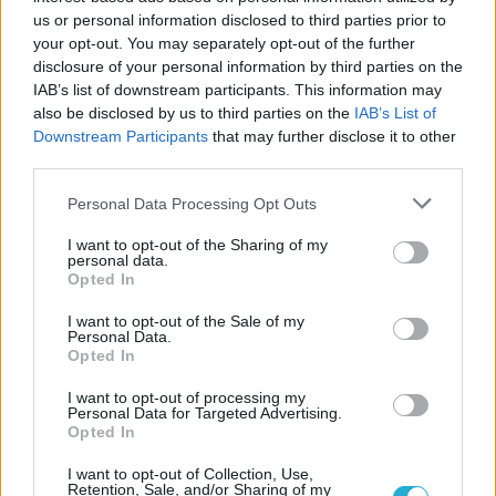
Μερτέκη (foto)!
us or personal information disclosed to third parties prior to
your opt-out. You may separately opt-out of the further
Σε μία απίστευτη μεταγραφή, για τα δεδομένα της ομάδας
disclosure of your personal information by third parties on the
της Μερτέκη, η Μαρσάλα στην προσπάθεια σωτηρίας της
IAB’s list of downstream participants. This information may
της, "τίναξε την μπάνκα" και απέκτησε την
also be disclosed by us to third parties on the
IAB’s List of
Αμερικανοιταλίδα άσο, "Μπέκι" Πέρι.
Downstream Participants
that may further disclose it to other
third parties.
Please note that this website/app uses one or more Google
Personal Data Processing Opt Outs
services and may gather and store information including but
not limited to your visit or usage behaviour. You may click to
I want to opt-out of the Sharing of my
personal data.
grant or deny consent to Google and its third-party tags to
Opted In
use your data for below specified purposes in below Google
consent section.
I want to opt-out of the Sale of my
Personal Data.
Opted In
I want to opt-out of processing my
Personal Data for Targeted Advertising.
Opted In
I want to opt-out of Collection, Use,
Retention, Sale, and/or Sharing of my