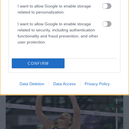
I want to allow Google to enable storage
related to personalization.
I want to allow Google to enable storage
13/11/2017
ΔΙΕΘΝΗ
related to security, including authentication
« Γεύτηκε» τη χαρά της νίκης η Μερτέκη!
functionality and fraud prevention, and other
H παρθενική ιστορική νίκη της Σίτζελ Μαρσάλα στη
user protection.
ιταλική Serie A2 σκόρπισε ενθουσιασμό στους κατοίκους της
μικρής πόλη της Σικελίας και αισιοδοξία για μία καλύτερη
συνέχεια στην ομάδα της διεθνούς μας άσου.
CONFIRM
Data Deletion
Data Access
Privacy Policy