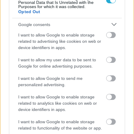
11/12/2017
ΔΙΕΘΝΗ
Personal Data that Is Unrelated with the
Purposes for which it was collected.
Πήρε… ρεβάνς η Αθηνά απ’ την Ανθή
Opted Out
"H εκδίκηση είναι ένα πιάτο που τρώγεται…. κρυο και στην
Google consents
«ιταλική κουζίνα». Ένα μήνα μετά την ήττα της στον
ελληνικό «εμφύλιο» τελικό του ιταλικού Super Cup με την
I want to allow Google to enable storage
Βασιλαντωνάκη της Νοβάρα, η πασαδόρος της Κονελιάνο
related to advertising like cookies on web or
πήρε στο «σπίτι» της συμπατριώτισσάς της ρεβάνς στο
device identifiers in apps.
πρωτάθλημα με όπλο της το σερβίς (14-3). Κέρδισε την
Μερτέκη η Κιόση στην Serie A2.
I want to allow my user data to be sent to
Google for online advertising purposes.
I want to allow Google to send me
personalized advertising.
I want to allow Google to enable storage
related to analytics like cookies on web or
device identifiers in apps.
I want to allow Google to enable storage
related to functionality of the website or app.