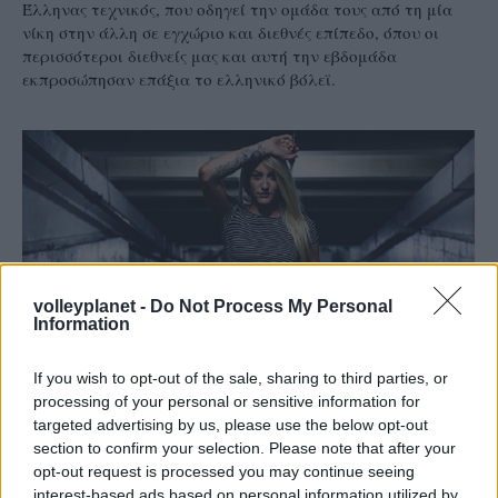
Έλληνας τεχνικός, που οδηγεί την ομάδα τους από τη μία
νίκη στην άλλη σε εγχώριο και διεθνές επίπεδο, όπου οι
περισσότεροι διεθνείς μας και αυτή την εβδομάδα
εκπροσώπησαν επάξια το ελληνικό βόλεϊ.
volleyplanet -
Do Not Process My Personal
Information
If you wish to opt-out of the sale, sharing to third parties, or
processing of your personal or sensitive information for
targeted advertising by us, please use the below opt-out
section to confirm your selection. Please note that after your
13/01/2018
ΔΙΕΘΝΗ
opt-out request is processed you may continue seeing
Το «μπαμ» με… σέξι Πέρι η Μαρσάλα της
interest-based ads based on personal information utilized by