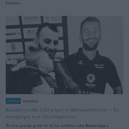
Ιταλίας.
29/01/2018
ΔΙΕΘΝΗ
Κερδίζει κάθε 2,83 μέρες ο Αθανασόπουλος – Το
πανόραμα των «ξενιτεμένων»
Το ένα ρεκόρ μετά το άλλο «σπάει» στη Βundesliga ο