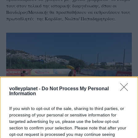
τους στον τελικό της ιστορικής διοργάνωσης, όπου οι
Βανδώρος/Μονιακής θα προσπαθήσουν να εκθρονίσουν τους
πρωταθλητές της Καρδίας, Νιώπα/ Παπαδημητρίου.
volleyplanet -
Do Not Process My Personal
Information
If you wish to opt-out of the sale, sharing to third parties, or
processing of your personal or sensitive information for
targeted advertising by us, please use the below opt-out
19/07/2015
BEACH VOLLEY
section to confirm your selection. Please note that after your
«Φέρτε μου τον… Παπαδημητρίου» (φωτό)
opt-out request is processed you may continue seeing