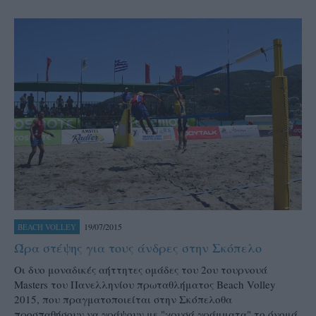
19/07/2015
BEACH VOLLEY
Ώρα στέψης για τους άνδρες στην Σκόπελο
Οι δυο μοναδικές αήττητες ομάδες του 2ου τουρνουά
Masters του Πανελληνίου πρωταθλήματος Beach Volley
2015, που πραγματοποιείται στην Σκόπελοθα
προσπαθήσουν να γράψουν με "χρυσά γράμματα" το όνομά