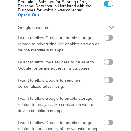
Retention, Sale, and/or Sharing of my
Personal Data that Is Unrelated with the
Purposes for which it was collected.
Opted Out
17/07/2015
BEACH VOLLEY
Google consents
Με φόρα από τη Δραπετσώνα
I want to allow Google to enable storage
Ιστορικές στιγμές ζούνε στο 2ο Masters τουρνουά του
related to advertising like cookies on web or
Πανελληνίου πρωταθλήματος Beach Volley 2015 στη Χώρα
device identifiers in apps.
Σκοπέλου οι πρωταθλητές Αλέξης Μεσσάλας και Νίκος
Μαρμαρινός, που ως νεοσύστατο δίδυμο φέτος σε
I want to allow my user data to be sent to
Δραπετσώνα και άμμο, προκρίθηκαν στα προημιτελικά
Google for online advertising purposes.
τουρνουά Masters για πρώτη φορά στην καριέρα τους.
I want to allow Google to send me
personalized advertising.
I want to allow Google to enable storage
related to analytics like cookies on web or
device identifiers in apps.
I want to allow Google to enable storage
related to functionality of the website or app.