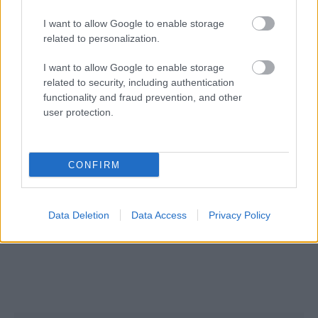
I want to allow Google to enable storage
related to personalization.
I want to allow Google to enable storage
related to security, including authentication
12/06/2015
ΔΙΟΙΚΗΤΙΚΑ ΝΕΑ
functionality and fraud prevention, and other
user protection.
Δηλαβέρη-Μεσσάλας : “Να προσελκύσουμε κόσμο
στο Beach volley”
Στο πλαίσιο της συνέντευξης Τύπου του Πανελληνίου
CONFIRM
πρωταθλήματος beach volley ανδρών και γυναικών για το
2015, όπου το «παρών» έδωσε ο Περιφερειακός
Ομοσπονδιακός προπονητής, Μάνος Ξενάκης, τους αθλητές
εκπροσώπησαν η Αθηνά Δηλαβέρη και ο Αλέξανδρος
Data Deletion
Data Access
Privacy Policy
Μεσσάλας.