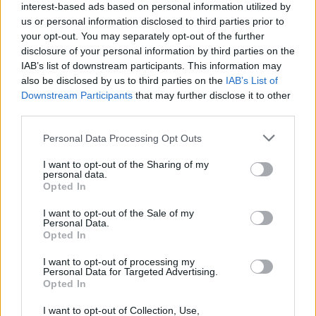
interest-based ads based on personal information utilized by
"Πολύ σκληροί για να πεθάνουν" αποδεικνύονται στην
us or personal information disclosed to third parties prior to
Σκόπελο οι πρωταθλητές της Δραπετσώνας, Μεσσάλας/
your opt-out. You may separately opt-out of the further
Μαρμαρινός που μετά την ιστορική τους πρόκριση στα
disclosure of your personal information by third parties on the
προημιτελικά του 2ου τουρνουά Masters του Πανελληνίου
IAB’s list of downstream participants. This information may
πρωταθλήματος Beach Volley 2015, "σφράγισαν" με τη νίκη
also be disclosed by us to third parties on the
IAB’s List of
2-1 σετ επί των Κουρτίδη/Τσολάκου τη συμμετοχή τους στα
Downstream Participants
that may further disclose it to other
ημιτελικά, όπου θα κληθούν να ξεπεράσουν τον... σκόπελο
third parties.
των διεθνών άσων, Νιώπα/Παπαδημητρίου, που από χθες
"έριξαν άγκυρα" στην τετράδα.
Please note that this website/app uses one or more Google
Personal Data Processing Opt Outs
services and may gather and store information including but
not limited to your visit or usage behaviour. You may click to
I want to opt-out of the Sharing of my
personal data.
grant or deny consent to Google and its third-party tags to
Opted In
use your data for below specified purposes in below Google
consent section.
I want to opt-out of the Sale of my
Personal Data.
Opted In
I want to opt-out of processing my
Personal Data for Targeted Advertising.
Opted In
I want to opt-out of Collection, Use,