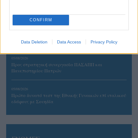
Έτοιμη για… υψηλές πτήσεις η Μπενφίκα του Ψάρρα
με τον «Ιπτάμενο Ολλανδό» Βίλτενμπουργκ
CONFIRM
05/08/2026
Ισόπαλο το πρωτο φιλικό τεστ της Εθνικής στο
Ουρμπίνο
Data Deletion
Data Access
Privacy Policy
05/08/2026
Προς στρατηγική συνεργασία ΠΑΣΑΠΠ και
Πανεπιστημίου Πατρών
05/08/2026
Πρώτο δυνατό τεστ της Εθνικής Γυναικών επί ιταλικού
εδάφους με Σουηδία