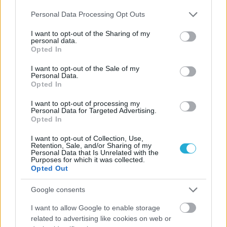
Please note that this website/app uses one or more Google
Personal Data Processing Opt Outs
services and may gather and store information including but
not limited to your visit or usage behaviour. You may click to
I want to opt-out of the Sharing of my
personal data.
grant or deny consent to Google and its third-party tags to
Opted In
use your data for below specified purposes in below Google
consent section.
I want to opt-out of the Sale of my
Personal Data.
Opted In
I want to opt-out of processing my
Personal Data for Targeted Advertising.
Opted In
I want to opt-out of Collection, Use,
Retention, Sale, and/or Sharing of my
Personal Data that Is Unrelated with the
Purposes for which it was collected.
Opted Out
Google consents
I want to allow Google to enable storage
related to advertising like cookies on web or