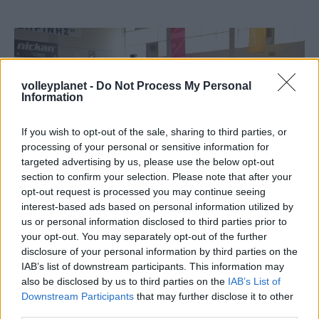
volleyplanet -
Do Not Process My Personal
Information
If you wish to opt-out of the sale, sharing to third parties, or
processing of your personal or sensitive information for
targeted advertising by us, please use the below opt-out
section to confirm your selection. Please note that after your
opt-out request is processed you may continue seeing
interest-based ads based on personal information utilized by
us or personal information disclosed to third parties prior to
your opt-out. You may separately opt-out of the further
11/09/2016
A2
disclosure of your personal information by third parties on the
Αγιασμός και αποκαλυπτήρια της “ντριμ-τιμ”!
IAB’s list of downstream participants. This information may
Μέσα σε πανηγυρικό κλίμα έγινε στο Ζηρίνειο, ο
also be disclosed by us to third parties on the
IAB’s List of
καθιερωμένος αγιασμός των ακαδημιών και της γυναικείας
Downstream Participants
that may further disclose it to other
ομάδας του Ηρακλή Κηφισιάς.
third parties.