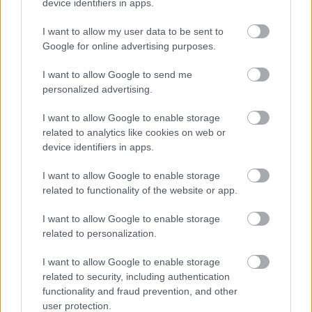
device identifiers in apps.
I want to allow my user data to be sent to
Google for online advertising purposes.
I want to allow Google to send me
personalized advertising.
I want to allow Google to enable storage
ΡΟΗ ΕΙΔΗΣΕΩΝ
related to analytics like cookies on web or
device identifiers in apps.
06/08/2026
I want to allow Google to enable storage
Το πάλεψε μέχρι τέλους η Εθνική γυναικών κόντρα
related to functionality of the website or app.
στην Ιταλία Β’
I want to allow Google to enable storage
related to personalization.
06/08/2026
Η FIVB σχεδιάζει να διοργανώσει το Παγκόσμιο
Πρωτάθλημα τον Δεκέμβριο – Αντιδρούν οι σύλλογοι
I want to allow Google to enable storage
related to security, including authentication
functionality and fraud prevention, and other
06/08/2026
user protection.