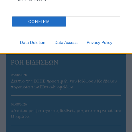
CONFIRM
Data Deletion
Data Access
Privacy Policy
ΡΟΗ ΕΙΔΗΣΕΩΝ
08/08/2026
Δείπνο της ΕΟΠΕ προς τιμήν του Ισίδωρου Κούβελου
παρουσία των Εθνικών ομάδων
07/08/2026
«Αντίο» με ήττα για τις διεθνείς μας στο τουρνουά του
Ουρμπίνο