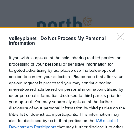
volleyplanet -
Do Not Process My Personal
Information
If you wish to opt-out of the sale, sharing to third parties, or
processing of your personal or sensitive information for
targeted advertising by us, please use the below opt-out
section to confirm your selection. Please note that after your
opt-out request is processed you may continue seeing
interest-based ads based on personal information utilized by
29/06/2017
BEACH VOLLEY
us or personal information disclosed to third parties prior to
Αρχίζον τα Nort Area Beach Volley Circuit
your opt-out. You may separately opt-out of the further
disclosure of your personal information by third parties on the
Οι «μάχες» στο North Area Beach Volley Circuit ξεκινάνε από
IAB’s list of downstream participants. This information may
την Θεσσαλονίκη και το τουρνουά που θα φιλοξενηθεί στο
also be disclosed by us to third parties on the
IAB’s List of
Πολιτιστικό Κέντρο της Τούμπας υπό την αιγίδα της
Downstream Participants
that may further disclose it to other
ΕΠΕΣΘ…
third parties.