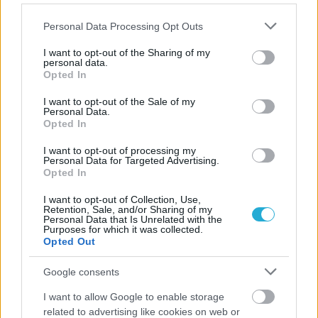
Please note that this website/app uses one or more Google
Personal Data Processing Opt Outs
services and may gather and store information including but
not limited to your visit or usage behaviour. You may click to
I want to opt-out of the Sharing of my
personal data.
grant or deny consent to Google and its third-party tags to
Opted In
use your data for below specified purposes in below Google
consent section.
I want to opt-out of the Sale of my
Personal Data.
Opted In
I want to opt-out of processing my
Personal Data for Targeted Advertising.
Opted In
I want to opt-out of Collection, Use,
Retention, Sale, and/or Sharing of my
Personal Data that Is Unrelated with the
Purposes for which it was collected.
04/06/2015
BEACH VOLLEY
Opted Out
Ξεκινά η δράση στα North Area Circuit (vid)
Google consents
Η αντίστροφη μέτρηση για την έναρξη των φετινών
τουρνουά του North Area Beach Volley Circuit ξεκίνησε με
I want to allow Google to enable storage
την επίσημη συνέντευξη τύπου που πραγματοποιήθηκε στη
related to advertising like cookies on web or