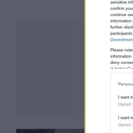
sensitive in
confirm you
continue se
information 
further disc
participants
Downstream 
Please note
information 
deny consent
in below Go
Persona
I want t
Opted 
I want t
Opted 