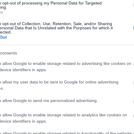
to opt-out of processing my Personal Data for Targeted
Λαμπερή παρουσίαση του Εθνικού Αλεξ/πολης
ing.
In
Σε μια λαμπρή βραδιά γεμάτη Εθνικό, η ομάδα της Αλεξανδρού
παρουσίασε τους αθλητές της για την αγωνιστική περίοδο 2016-2
o opt-out of Collection, Use, Retention, Sale, and/or Sharing
ersonal Data that Is Unrelated with the Purposes for which it
τη φανέλα με την οποία θα μάχεται στους αγώνες της φετινής σε
lected.
Out
consents
o allow Google to enable storage related to advertising like cookies on
evice identifiers in apps.
o allow my user data to be sent to Google for online advertising
03/10/2016
Α1 ΑΝΔΡΩΝ
s.
Κάλεσμα στην επίσημη παρουσίαση του Εθνικού Αλ.
to allow Google to send me personalized advertising.
Ανοιχτή πρόσκληση στους φιλάθλους του για το πάρτι της Δευτέ
Οκτωβρίου και την επίσημη παρουσίαση της φετινής ομάδας του
o allow Google to enable storage related to analytics like cookies on
απηύθυνε με ανακοίνωσή της η διοίκηση της ακριτικής ομάδας.
evice identifiers in apps.
o allow Google to enable storage related to functionality of the website