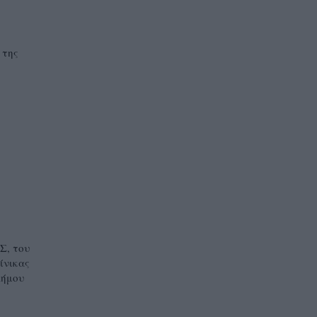
 της
Σ, του
ίνικας
Δήμου