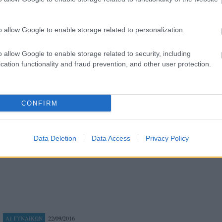
o allow Google to enable storage related to personalization.
o allow Google to enable storage related to security, including
cation functionality and fraud prevention, and other user protection.
28/09/2016
Α1 ΑΝΔΡΩΝ
Τα αποκαλυπτήρια του Εθνικού Αλεξανδρούπολης
Την παρουσίαση του φετινού ρόστερ, καθώς και της νέα φανέλα 
CONFIRM
2016-2017 προανήγγειλε ο Εθνικός Αλεξανδρούπολης.
Data Deletion
Data Access
Privacy Policy
22/09/2016
Α1 ΓΥΝΑΙΚΩΝ