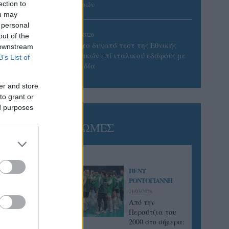
Πατρών
ection to
ou may
 personal
05/08/2026
out of the
Πρώτο δυνατό τεστ της Εθνικής
 downstream
Γυναικών επί ιταλικού εδάφους με
B’s List of
Σουηδία
er and store
to grant or
ed purposes
ΓΝΩΜΕΣ
ΠΕΝΥ
ΡΟΝΤΟΓΙΑΝΝΗ
11/03/2026
Από την
Περούτζια του
2000 στο σήμερα: