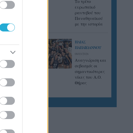
Tο τρίτο
ευρωπαϊκό
ραντεβού του
πολης
Παναθηναϊκού
017 και
με την ιστορία
ζόν.
ΗΛΙΑΣ
ΠΑΠΑΪΩΑΝΝΟΥ
08/03/2026
Αναγνώριση και
σεβασμός οι
σημαντικότερες
νίκες του Α.Ο.
Θήρας
ρας 3
 Έβρου,