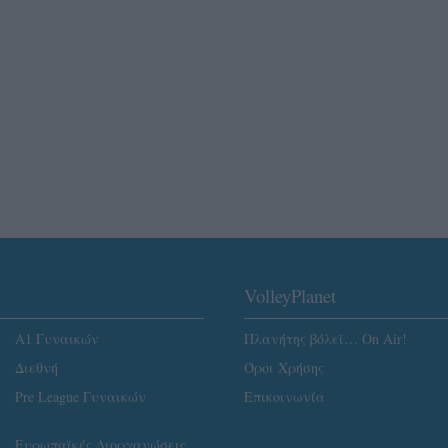
VolleyPlanet
Α1 Γυναικών
Πλανήτης βόλεϊ… On Air!
Διεθνή
Όροι Χρήσης
Pre League Γυναικών
Επικοινωνία
Ευρωπαϊκές Διοργανώσεις