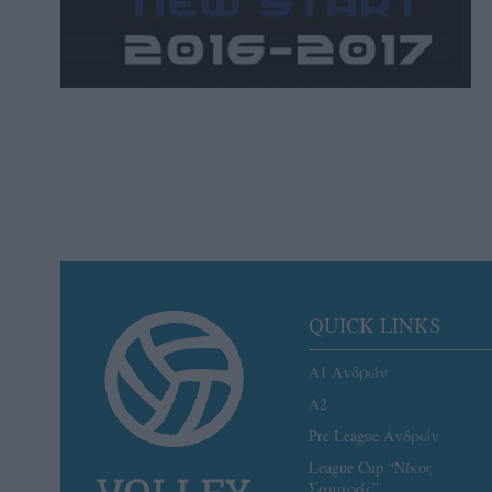
QUICK LINKS
Α1 Ανδρών
A2
Pre League Ανδρών
League Cup “Νίκος
Σαμαράς”