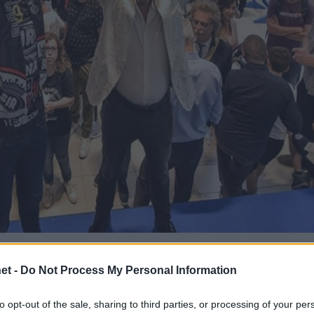
κή έδρα κατά την επίσημη παρουσίαση του Κουβαν
et -
Do Not Process My Personal Information
ου γνώρισε στιγμές αποθέωσης από τους τιφόζι τ
όν", ονειρεύονται πλέον ακόμη περισσότερους τί
to opt-out of the sale, sharing to third parties, or processing of your per