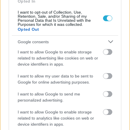
Opted In
I want to opt-out of Collection, Use,
Retention, Sale, and/or Sharing of my
Personal Data that Is Unrelated with the
Purposes for which it was collected.
Opted Out
Google consents
ΡΟΗ ΕΙΔΗΣΕΩΝ
I want to allow Google to enable storage
related to advertising like cookies on web or
device identifiers in apps.
08/08/2026
Δείπνο της ΕΟΠΕ προς τιμήν του Ισίδωρου Κούβελου
I want to allow my user data to be sent to
παρουσία των Εθνικών ομάδων
Google for online advertising purposes.
07/08/2026
I want to allow Google to send me
«Αντίο» με ήττα για τις διεθνείς μας στο τουρνουά του
personalized advertising.
Ουρμπίνο
I want to allow Google to enable storage
related to analytics like cookies on web or
06/08/2026
device identifiers in apps.
Το πάλεψε μέχρι τέλους η Εθνική γυναικών κόντρα