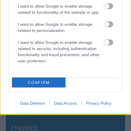
στην Ιταλία Β’
I want to allow Google to enable storage
related to functionality of the website or app.
06/08/2026
I want to allow Google to enable storage
Η FIVB σχεδιάζει να διοργανώσει το Παγκόσμιο
related to personalization.
Πρωτάθλημα τον Δεκέμβριο – Αντιδρούν οι σύλλογοι
I want to allow Google to enable storage
related to security, including authentication
06/08/2026
functionality and fraud prevention, and other
Έτοιμη για… υψηλές πτήσεις η Μπενφίκα του Ψάρρα
user protection.
με τον «Ιπτάμενο Ολλανδό» Βίλτενμπουργκ
05/08/2026
CONFIRM
Ισόπαλο το πρωτο φιλικό τεστ της Εθνικής στο
Ουρμπίνο
Data Deletion
Data Access
Privacy Policy
ΓΝΩΜΕΣ