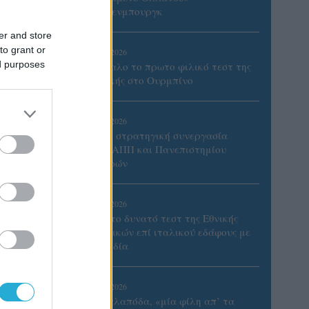
Βίλτενμπουργκ
er and store
to grant or
05/08/2026
ed purposes
Ισόπαλο το πρωτο φιλικό τεστ της
Εθνικής στο Ουρμπίνο
05/08/2026
Προς στρατηγική συνεργασία
ΠΑΣΑΠΠ και Πανεπιστημίου
Πατρών
05/08/2026
Πρώτο δυνατό τεστ της Εθνικής
Γυναικών επί ιταλικού εδάφους με
Σουηδία
05/08/2026
Η Καλαπόδα, «μία φίλη απ’ τα