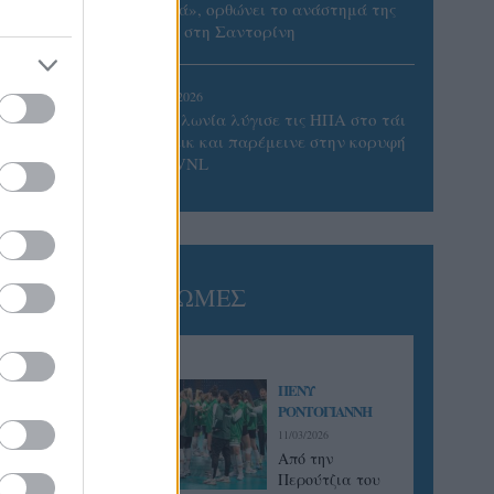
παλιά», ορθώνει το ανάστημά της
ξανά στη Σαντορίνη
02/08/2026
Η Πολωνία λύγισε τις ΗΠΑ στο τάι
μπρέικ και παρέμεινε στην κορυφή
του VNL
ΓΝΩΜΕΣ
ΠΕΝΥ
ΡΟΝΤΟΓΙΑΝΝΗ
11/03/2026
Από την
Περούτζια του