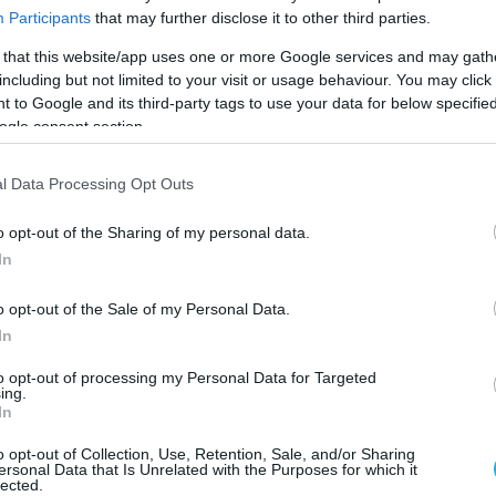
Participants
that may further disclose it to other third parties.
 that this website/app uses one or more Google services and may gath
including but not limited to your visit or usage behaviour. You may click 
 to Google and its third-party tags to use your data for below specifi
ogle consent section.
l Data Processing Opt Outs
o opt-out of the Sharing of my personal data.
In
o opt-out of the Sale of my Personal Data.
In
to opt-out of processing my Personal Data for Targeted
ing.
Ταυρή και Αργύρη Μάρκου ανακοίνωσε ο Ηρακλή
In
ική του ενίσχυση εν όψει της νέας χρονιάς.
o opt-out of Collection, Use, Retention, Sale, and/or Sharing
ersonal Data that Is Unrelated with the Purposes for which it
lected.