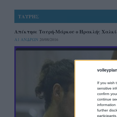
ΤΑΥΡΗΣ
Απέκτησε Ταυρή-Μάρκου ο Ηρακλής Χαλκί
20/08/2016
Α1 ΑΝΔΡΩΝ
volleyplan
If you wish 
sensitive in
confirm you
continue se
information 
further disc
participants