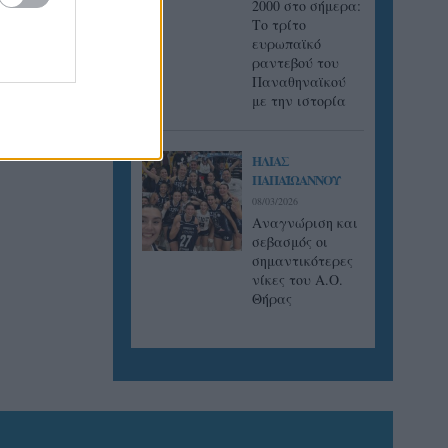
2000 στο σήμερα:
Tο τρίτο
ευρωπαϊκό
ραντεβού του
Παναθηναϊκού
με την ιστορία
ΗΛΙΑΣ
ΠΑΠΑΪΩΑΝΝΟΥ
08/03/2026
Αναγνώριση και
σεβασμός οι
σημαντικότερες
νίκες του Α.Ο.
Θήρας