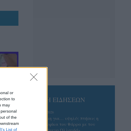
sonal or
ΡΟΗ ΕΙΔΗΣΕΩΝ
ection to
ou may
 personal
06/08/2026
out of the
Έτοιμη για… υψηλές πτήσεις η
 downstream
Μπενφίκα του Ψάρρα με τον
«Ιπτάμενο Ολλανδό»
B’s List of