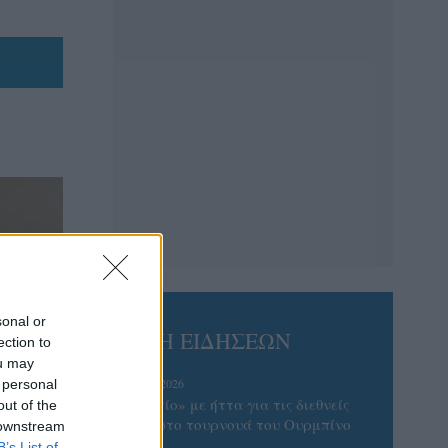
sonal or
ΡΟΗ ΕΙΔΗΣΕΩΝ
ection to
ou may
07/08/2026
 personal
«Αντίο» με ήττα για τις διεθνείς
out of the
μας στο τουρνουά του Ουρμπίνο
 downstream
B’s List of