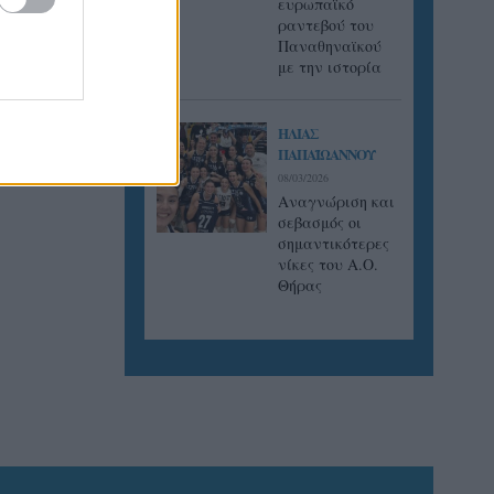
ευρωπαϊκό
ραντεβού του
Παναθηναϊκού
με την ιστορία
ς Α2
ολή του
ΗΛΙΑΣ
νία που
ΠΑΠΑΪΩΑΝΝΟΥ
08/03/2026
Αναγνώριση και
σεβασμός οι
σημαντικότερες
νίκες του Α.Ο.
Θήρας