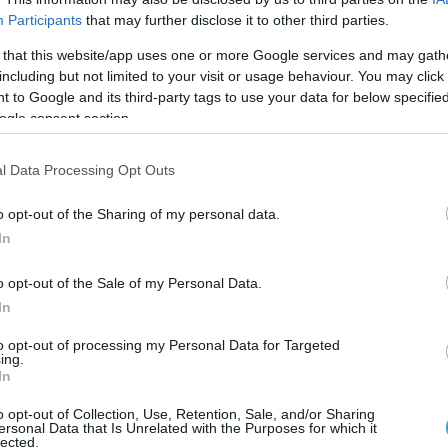
Participants
that may further disclose it to other third parties.
 that this website/app uses one or more Google services and may gath
including but not limited to your visit or usage behaviour. You may click 
 to Google and its third-party tags to use your data for below specifi
ogle consent section.
l Data Processing Opt Outs
o opt-out of the Sharing of my personal data.
In
o opt-out of the Sale of my Personal Data.
In
to opt-out of processing my Personal Data for Targeted
ing.
τμόσφαιρα με εκατοντάδες λιλιπούτειους αθλητέ
In
ένους φιλέδες, μουσική, τελετές αδελφοποιήσεις,
o opt-out of Collection, Use, Retention, Sale, and/or Sharing
ς, κέφι και ωραία μουσική, ολοκληρώθηκε με επιτυ
ersonal Data that Is Unrelated with the Purposes for which it
lected.