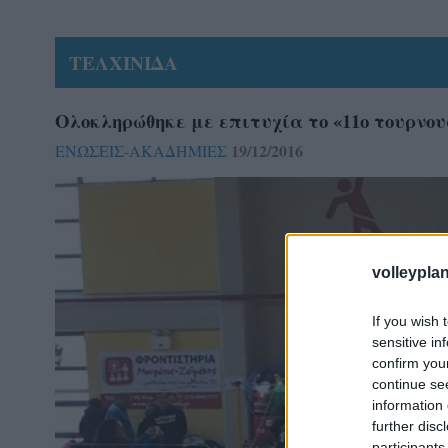
ΤΕΛΧΙΝΙΔΑ
Ολοκληρώθηκε με επιτυχία το «11ο τουρνο
19/12/2016
ΕΝΩΣΕΙΣ-ΑΚΑΔΗΜΙΕΣ
volleyplan
If you wish 
sensitive in
confirm you
continue se
information 
further disc
participants