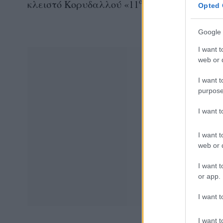
ο
κλειστό Κορυδαλλού «11
τουρνουά Στάθης
Opted 
Google 
I want t
web or d
I want t
purpose
I want 
I want t
web or d
I want t
or app.
I want t
I want t