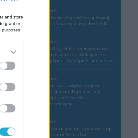
06/08/2026
Το πάλεψε μέχρι τέλους η Εθνική
er and store
γυναικών κόντρα στην Ιταλία Β’
to grant or
ed purposes
06/08/2026
Η FIVB σχεδιάζει να διοργανώσει
το Παγκόσμιο Πρωτάθλημα τον
Δεκέμβριο – Αντιδρούν οι σύλλογοι
06/08/2026
Έτοιμη για… υψηλές πτήσεις η
Μπενφίκα του Ψάρρα με τον
«Ιπτάμενο Ολλανδό»
Βίλτενμπουργκ
ς-
05/08/2026
Ισόπαλο το πρωτο φιλικό τεστ της
χία στο
Εθνικής στο Ουρμπίνο